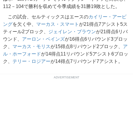
112－104で勝利を収めて今季成績を31勝19敗とした。
この試合、セルティックスはエースの
カイリー・アービ
ング
を欠く中、
マーカス・スマート
が21得点7アシスト5ス
ティール2ブロック、
ジェイレン・ブラウン
が21得点6リバ
ウンド、
アーロン・ベインズ
が16得点6リバウンド3ブロッ
ク、
マーカス・モリス
が15得点8リバウンド2ブロック、
ア
ル・ホーフォード
が14得点11リバウンド5アシスト6ブロッ
ク、
テリー・ロジアー
が14得点7リバウンド7アシスト。
ADVERTISEMENT