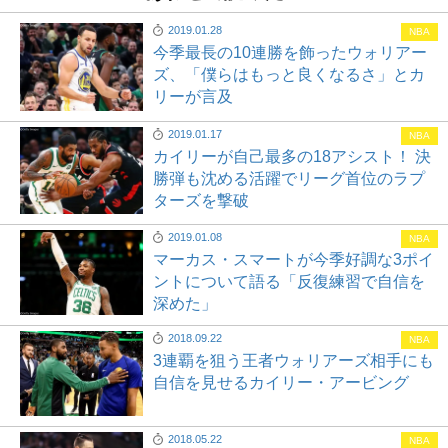
2019.01.28
NBA
今季最長の10連勝を飾ったウォリアー
ズ、「僕らはもっと良くなるさ」とカ
リーが言及
2019.01.17
NBA
カイリーが自己最多の18アシスト！ 決
勝弾も沈める活躍でリーグ首位のラプ
ターズを撃破
2019.01.08
NBA
マーカス・スマートが今季好調な3ポイ
ントについて語る「反復練習で自信を
深めた」
2018.09.22
NBA
3連覇を狙う王者ウォリアーズ相手にも
自信を見せるカイリー・アービング
2018.05.22
NBA