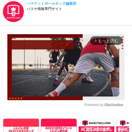
バスケットボールキング編集部
バスケ情報専門サイト
もっと読む
arrow_forward_ios
Powered by 
GliaStudios
Unmute