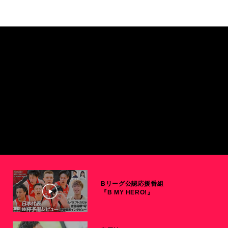
Bリーグ公認応援番組
『B MY HERO!』