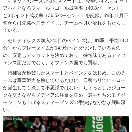
キャリア5シーズン目のスマートは、今季いずれもキャリ
アハイとなるフィールドゴール成功率（40.8パーセント）
と3ポイント成功率（36.5パーセント）を記録。昨年11月下
旬からは先発へスライドし、チームへ良い流れをもたらし
ている。
セルティックス加入2年目のベインズは、昨季（平均18.3
分）からプレータイムが14.9分へとダウンしているもの
の、安定してショットを決めており、持ち味であるディフ
ェンス面だけでなく、オフェンス面でも貢献。
指揮官が称賛したスマートとベインズをはじめ、このチ
ームは豪華戦力を擁しているだけに、日替わりでヒーロー
が誕生しても決して不思議ではない。ちょっとしたジョー
クを交えながらメディアの注目を集め、選手たちのモチベ
ーションも上げるスティーブンズの手法はなかなか興味深
い。