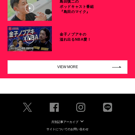
島田慎二の
ポッドキャスト番組
『島田のマイク』
金子ノブアキの
溢れ出るNBA愛！
VIEW MORE
月別記事アーカイブ
サイトについてのお問い合わせ