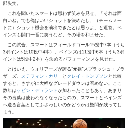
部失笑。
これを聞いたスマートは思わず笑みを見せ、「それは面
白いね。でも俺はいいショットを決めたし、（チームメー
トに）ショット機会を演出できたとは思うよ」と返答。ベ
インズも開口一番に笑うなど、その場を和ませた。
この試合、スマートはフィールドゴール15投中7本（うち
3ポイントは10投中4本）、ベインズは11投中6本（うち3ポ
イントは5投中2本）を決めるパフォーマンスを見せた。
とはいえ、ウォリアーズが誇る“元祖”スプラッシュ・ブラ
ザーズ、
ステフィン・カリー
と
クレイ・トンプソン
と比較
すると、さすがに大幅なグレードダウンは否めない。ここ
数年は
ケビン・デュラント
が加わったこともあり、あまり
その言葉は使われなくなったものの、スマートとベインズ
へ送る言葉としてふさわしいのかどうかは疑問が残ってし
まう。