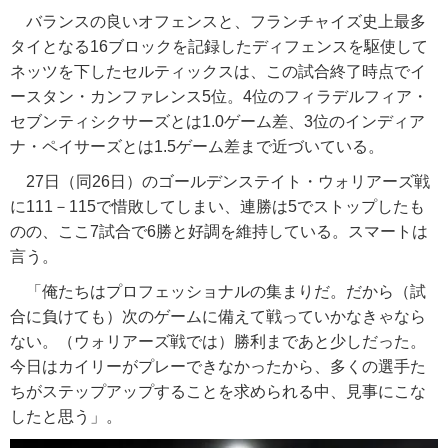
バランスの良いオフェンスと、フランチャイズ史上最多
タイとなる16ブロックを記録したディフェンスを駆使して
ネッツを下したセルティックスは、この試合終了時点でイ
ースタン・カンファレンス5位。4位のフィラデルフィア・
セブンティシクサーズとは1.0ゲーム差、3位のインディア
ナ・ペイサーズとは1.5ゲーム差まで近づいている。
27日（同26日）のゴールデンステイト・ウォリアーズ戦
に111－115で惜敗してしまい、連勝は5でストップしたも
のの、ここ7試合で6勝と好調を維持している。スマートは
言う。
「俺たちはプロフェッショナルの集まりだ。だから（試
合に負けても）次のゲームに備えて戦っていかなきゃなら
ない。（ウォリアーズ戦では）勝利まであと少しだった。
今日はカイリーがプレーできなかったから、多くの選手た
ちがステップアップすることを求められる中、見事にこな
したと思う」。