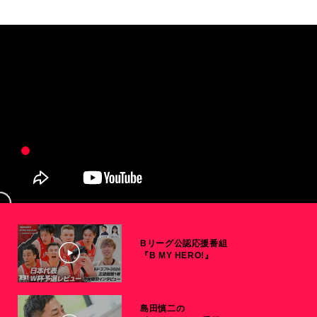
Bリーグ公認応援番組
『B MY HERO!』
島田慎二の