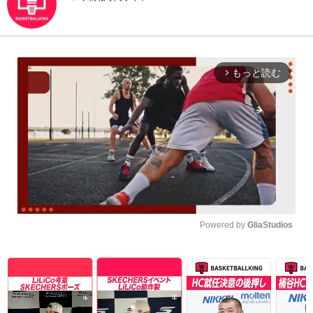
もっと読む
arrow_forward_ios
Powered by 
GliaStudios
Unmute