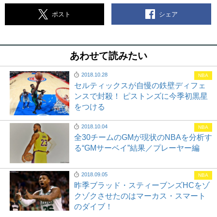
シェア
ポスト
あわせて読みたい
2018.10.28
NBA
セルティックスが自慢の鉄壁ディフェ
ンスで封殺！ ピストンズに今季初黒星
をつける
2018.10.04
NBA
全30チームのGMが現状のNBAを分析す
る“GMサーベイ”結果／プレーヤー編
2018.09.05
NBA
昨季ブラッド・スティーブンズHCをゾ
クゾクさせたのはマーカス・スマート
のダイブ！