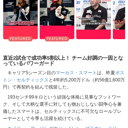
直近2試合で成功率5割以上！ チーム好調の一因とな
っているパワーガード
キャリア5シーズン目の
マーカス・スマート
は、昨夏
ボス
トン・セルティックス
と4年約5,200万ドル（約56億1,600万
円）で再契約を結んで残留した。
193センチ99キロという頑強な体格に見事なフットワー
ク、そして大柄な選手に対しても物おじしない闘争心を兼
備したスマートは、セルティックスに不可欠なロールプレ
ーヤーとして今季も活躍を続けている。