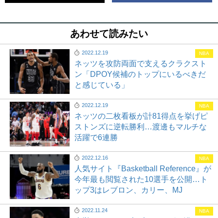
あわせて読みたい
2022.12.19
NBA
ネッツを攻防両面で支えるクラクスト
ン「DPOY候補のトップにいるべきだ
と感じている」
2022.12.19
NBA
ネッツの二枚看板が計81得点を挙げピ
ストンズに逆転勝利…渡邊もマルチな
活躍で6連勝
2022.12.16
NBA
人気サイト『Basketball Reference』が
今年最も閲覧された10選手を公開…ト
ップ3はレブロン、カリー、MJ
2022.11.24
NBA