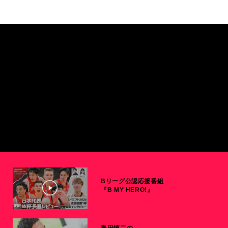
Bリーグ公認応援番組
『B MY HERO!』