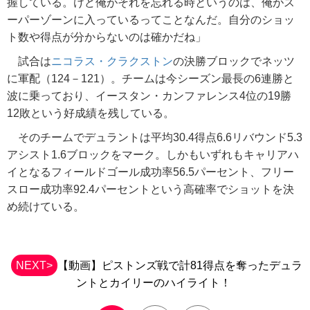
握している。けど俺がそれを忘れる時というのは、俺がス
ーパーゾーンに入っているってことなんだ。自分のショッ
ト数や得点が分からないのは確かだね」
試合は
ニコラス・クラクストン
の決勝ブロックでネッツ
に軍配（124－121）。チームは今シーズン最長の6連勝と
波に乗っており、イースタン・カンファレンス4位の19勝
12敗という好成績を残している。
そのチームでデュラントは平均30.4得点6.6リバウンド5.3
アシスト1.6ブロックをマーク。しかもいずれもキャリアハ
イとなるフィールドゴール成功率56.5パーセント、フリー
スロー成功率92.4パーセントという高確率でショットを決
め続けている。
NEXT>
【動画】ピストンズ戦で計81得点を奪ったデュラ
ントとカイリーのハイライト！