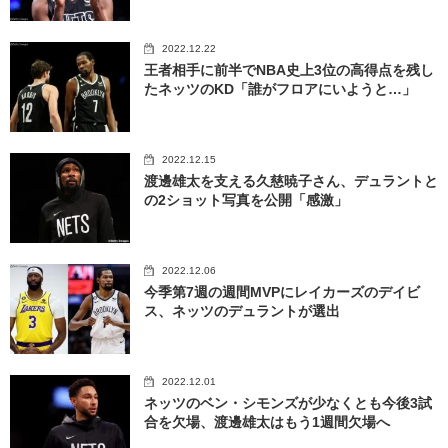
2022.12.22
王者相手に前半でNBA史上3位の高得点を残し
たネッツのKD「誰がフロアにいようと…」
2022.12.15
渡邊雄太を支える久慈暁子さん、デュラントと
の2ショット写真を公開「感激」
2022.12.06
今季第7週の週間MVPにレイカーズのデイビ
ス、ネッツのデュラントが選出
2022.12.01
ネッツのベン・シモンズが少なくとも今後3試
合を欠場、渡邊雄太はもう1週間欠場へ