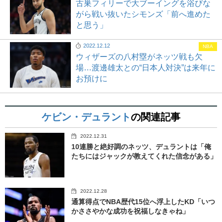
古巣フィリーで大ブーイングを浴びな
がら戦い抜いたシモンズ「前へ進めた
と思う」
2022.12.12
NBA
ウィザーズの八村塁がネッツ戦も欠
場…渡邊雄太との“日本人対決”は来年に
お預けに
ケビン・デュラント
の関連記事
2022.12.31
10連勝と絶好調のネッツ、デュラントは「俺
たちにはジャックが教えてくれた信念がある」
2022.12.28
通算得点でNBA歴代15位へ浮上したKD「いつ
かささやかな成功を祝福しなきゃね」