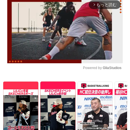
もっと読む
arrow_forward_ios
Powered by 
GliaStudios
Unmute