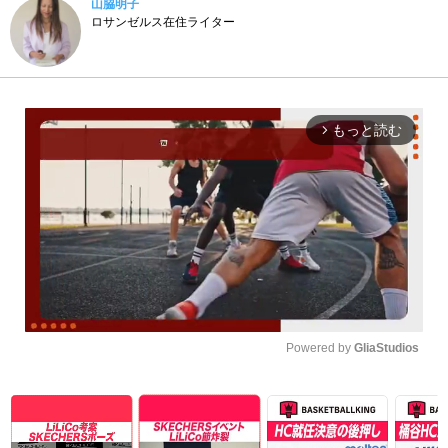
山脇明子
ロサンゼルス在住ライター
もっと読む
arrow_forward_ios
Powered by 
GliaStudios
Unmute