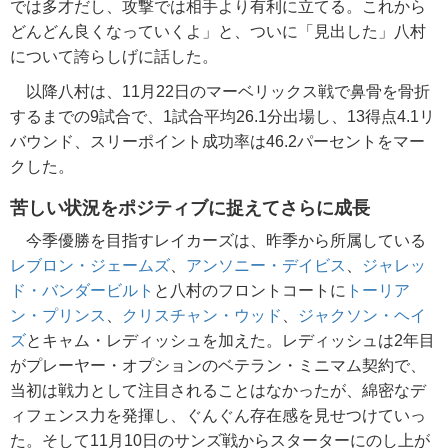
では多才だし、攻撃では相手より有利に立てる。これから
どんどん良くなっていくよ」と、ついに「見出した」八村
について誇らしげに話した。
以降八村は、11月22日のマーベリックス戦で鼻骨を骨折
するまでの9試合で、1試合平均26.1分出場し、13得点4.1リ
バウンド、スリーポイント成功率は46.2パーセントをマー
クした。
苦しい状況をポジティブに捉えてさらに成長
今季優勝を目指すレイカーズは、昨季から所属している
レブロン・ジェームズ
、
アンソニー・デイビス
、
ジャレッ
ド・バンダービルト
と八村のフロントコートに
トーリア
ン・プリンス
、
クリスチャン・ウッド
、
ジャクソン・ヘイ
ズ
とキャム・レディッシュを加えた。レディッシュは2年目
がプレーヤー・オプションのベテラン・ミニマム契約で、
当初は戦力として注目されることはなかったが、綿密なデ
ィフェンス力を発揮し、ぐんぐん存在感を見せつけていっ
た。そして11月10日のサンズ戦からスターターにのし上が