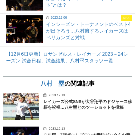
ト”とは？
2023.12.06
NBA
インシーズン・トーナメントのベスト4
が出そろう…八村擁するレイカーズは
ペリカンズと対戦
【12月6日更新】ロサンゼルス・レイカーズ 2023－24シ
ーズン 試合日程、試合結果、八村塁スタッツ一覧
八村 塁
の関連記事
2023.12.13
レイカーズ公式SNSが大谷翔平のドジャース移
籍を祝福…八村塁とのツーショットを投稿
2023.12.13