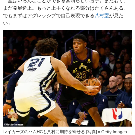
「塁はいろんなことができる素晴らしい選手。まだ若く、
まだ発展途上。もっと上手くなれる部分はたくさんある。
でもまずはアグレッシブで自己表現できる
八村塁
が見た
い」
レイカーズのハムHCも八村に期待を寄せる [写真]＝Getty Images