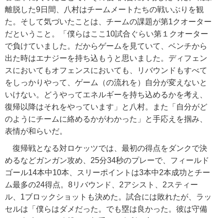
離脱した9日間、八村はチームメートたちの戦いぶりを観
た。そして気づいたことは、チームの課題が第1クオーター
だということ。「僕らはここ10試合ぐらい第１クオーター
で負けていました。だからゲームを見ていて、ベンチから
出た時はエナジーを持ち込もうと思いました。ディフェン
スにおいてもオフェンスにおいても、リバウンドもすべて
をしっかりやって、ゲーム（の流れを）自分が変えないと
いけない。どうやってエネルギーを持ち込めるかを考え、
復帰以降はそれをやっています」と八村。また「自分がど
のようにチームに絡めるかがわかった」と手応えを掴み、
表情が和らいだ。
復帰戦となる対ロケッツでは、最初の得点をダンクで決
めるなどガンガン攻め、25分34秒のプレーで、フィールド
ゴール14本中10本、スリーポイントは3本中2本成功とチー
ム最多の24得点。8リバウンド、2アシスト、2スティー
ル、1ブロックショットも決めた。試合には敗れたが、ラッ
セルは「僕らはダメだった。でも塁は良かった。彼は守備