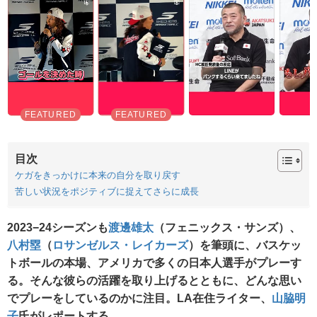
目次
ケガをきっかけに本来の自分を取り戻す
苦しい状況をポジティブに捉えてさらに成長
2023−24シーズンも
渡邊雄太
（フェニックス・サンズ）、
八村塁
（
ロサンゼルス・レイカーズ
）を筆頭に、バスケッ
トボールの本場、アメリカで多くの日本人選手がプレーす
る。そんな彼らの活躍を取り上げるとともに、どんな思い
でプレーをしているのかに注目。LA在住ライター、
山脇明
子
氏がレポートする。