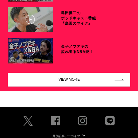
島田慎二の
ポッドキャスト番組
『島田のマイク』
金子ノブアキの
溢れ出るNBA愛！
VIEW MORE
月別記事アーカイブ