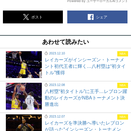
シェア
ポスト
あわせて読みたい
2023.12.10
NBA
レイカーズがインシーズン・トーナメ
ント初代王者に輝く…八村塁は“初タイ
トル”獲得
2023.12.08
NBA
八村塁“初タイトル”に王手…レブロン躍
動のレイカーズがNBAトーナメント決
勝進出
2023.12.07
NBA
レイカーズを準決勝へ導いたレブロン
が語った“インシーズン・トーナメン