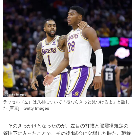
ラッセル（左）は八村について「彼ならきっと見つけるよ」と話し
た [写真]＝Getty Images
そのきっかけとなったのが、左目の打撲と脳震盪規定の
管理下に入ったことで、その後4試合に欠場した時だ。戦線