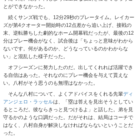
とができなかった。
続くサンズ戦でも、12分29秒のプレータイム。レイカー
ズが第4クオーター開始時の12点差から追い上げ、接戦の
末、逆転勝ちした劇的なホーム開幕戦だったが、最後の12
分はプレー機会がなく、試合後は「ちょっと意味がわから
ないです。何があるのか、どうなっているのかわからな
い」と混乱した様子だった。
オフシーズンに努力したのだ。出してくれれば活躍でき
る自信はあった。それなのにプレー機会を与えて貰えな
い。八村がそう思うのも無理はなかった。
そんな八村について、よくアドバイスをくれる先輩
ディ
アンジェロ・ラッセル
は、「塁は答えを見出そうとしてい
るところだ。彼ならきっと見つけるよ」と話した。弟を見
守るかのような口調だった。だがそれは、結局はコーチで
はなく、八村自身が解決しなければならないということだ
った。