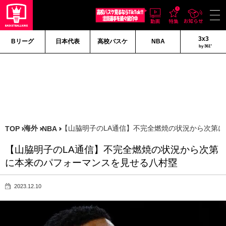
3x3
Bリーグ
日本代表
高校バスケ
NBA
by 361°
海外
【山脇明子のLA通信】不完全燃焼の状況から次第
TOP
NBA
【山脇明子のLA通信】不完全燃焼の状況から次第
に本来のパフォーマンスを見せる八村塁
2023.12.10