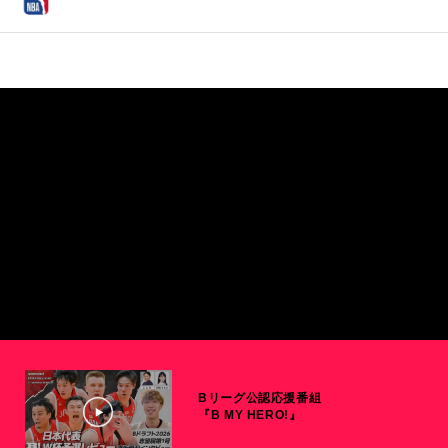
Bリーグ公認応援番組
『B MY HERO!』