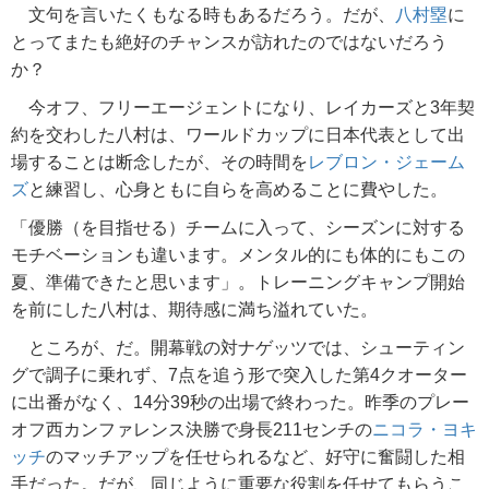
文句を言いたくもなる時もあるだろう。だが、
八村塁
に
とってまたも絶好のチャンスが訪れたのではないだろう
か？
今オフ、フリーエージェントになり、レイカーズと3年契
約を交わした八村は、ワールドカップに日本代表として出
場することは断念したが、その時間を
レブロン・ジェーム
ズ
と練習し、心身ともに自らを高めることに費やした。
「優勝（を目指せる）チームに入って、シーズンに対する
モチベーションも違います。メンタル的にも体的にもこの
夏、準備できたと思います」。トレーニングキャンプ開始
を前にした八村は、期待感に満ち溢れていた。
ところが、だ。開幕戦の対ナゲッツでは、シューティン
グで調子に乗れず、7点を追う形で突入した第4クオーター
に出番がなく、14分39秒の出場で終わった。昨季のプレー
オフ西カンファレンス決勝で身長211センチの
ニコラ・ヨキ
ッチ
のマッチアップを任せられるなど、好守に奮闘した相
手だった。だが、同じように重要な役割を任せてもらうこ