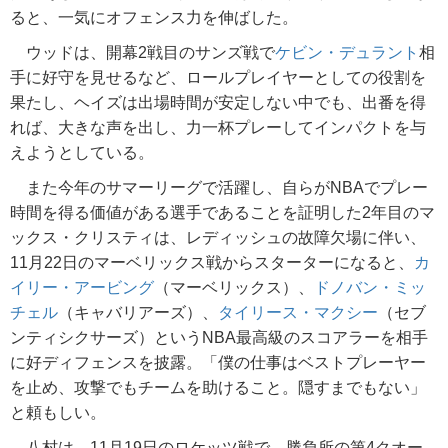
ると、一気にオフェンス力を伸ばした。
ウッドは、開幕2戦目のサンズ戦で
ケビン・デュラント
相
手に好守を見せるなど、ロールプレイヤーとしての役割を
果たし、ヘイズは出場時間が安定しない中でも、出番を得
れば、大きな声を出し、力一杯プレーしてインパクトを与
えようとしている。
また今年のサマーリーグで活躍し、自らがNBAでプレー
時間を得る価値がある選手であることを証明した2年目のマ
ックス・クリスティは、レディッシュの故障欠場に伴い、
11月22日のマーベリックス戦からスターターになると、
カ
イリー・アービング
（マーベリックス）、
ドノバン・ミッ
チェル
（キャバリアーズ）、
タイリース・マクシー
（セブ
ンティシクサーズ）というNBA最高級のスコアラーを相手
に好ディフェンスを披露。「僕の仕事はベストプレーヤー
を止め、攻撃でもチームを助けること。隠すまでもない」
と頼もしい。
八村は、11月19日のロケッツ戦で、勝負所の第4クオー