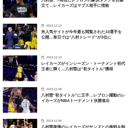
八村塁、7得点にレブロンの豪快ダンクをお膳
立て…レイカーズはマブス相手に惜敗
2023.12.13
米人気サイトが今年最も閲覧された10選手を
公開…単日では“八村トレード”が3位に
2023.12.10
レイカーズがインシーズン・トーナメント初代
王者に輝く…八村塁は“初タイトル”獲得
2023.12.08
八村塁“初タイトル”に王手…レブロン躍動のレ
イカーズがNBAトーナメント決勝進出
2023.12.06
八村塁復帰のレイカーズがサンズとの激戦を制