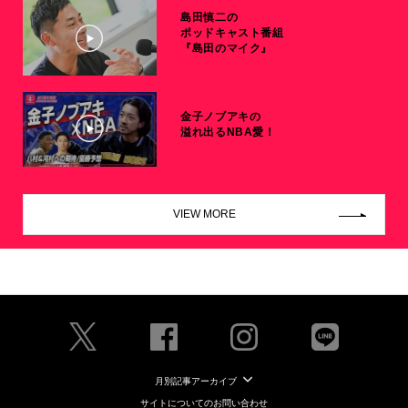
島田慎二の
ポッドキャスト番組
『島田のマイク』
金子ノブアキの
溢れ出るNBA愛！
VIEW MORE
月別記事アーカイブ
サイトについてのお問い合わせ