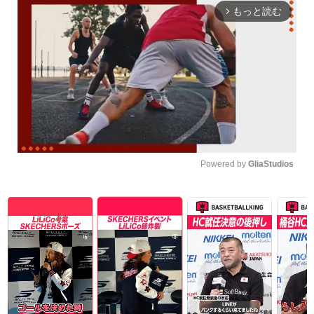
もっと読む
arrow_forward_ios
Powered by 
GliaStudios
Unmute