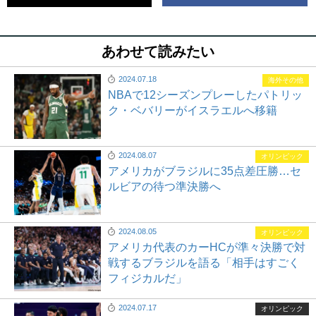
あわせて読みたい
2024.07.18
海外その他
NBAで12シーズンプレーしたパトリッ
ク・ベバリーがイスラエルへ移籍
2024.08.07
オリンピック
アメリカがブラジルに35点差圧勝…セ
ルビアの待つ準決勝へ
2024.08.05
オリンピック
アメリカ代表のカーHCが準々決勝で対
戦するブラジルを語る「相手はすごく
フィジカルだ」
2024.07.17
オリンピック