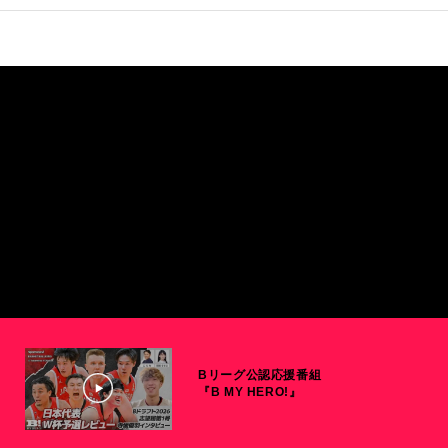
Bリーグ公認応援番組
『B MY HERO!』