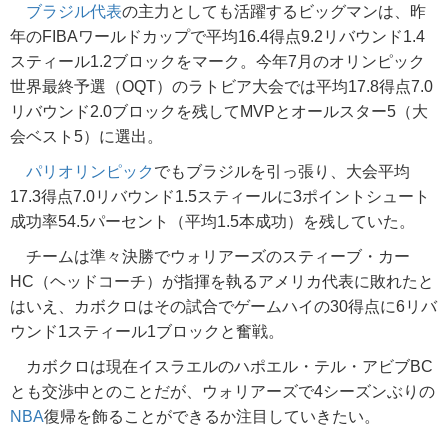
ブラジル代表
の主力としても活躍するビッグマンは、昨
年のFIBAワールドカップで平均16.4得点9.2リバウンド1.4
スティール1.2ブロックをマーク。今年7月のオリンピック
世界最終予選（OQT）のラトビア大会では平均17.8得点7.0
リバウンド2.0ブロックを残してMVPとオールスター5（大
会ベスト5）に選出。
パリオリンピック
でもブラジルを引っ張り、大会平均
17.3得点7.0リバウンド1.5スティールに3ポイントシュート
成功率54.5パーセント（平均1.5本成功）を残していた。
チームは準々決勝でウォリアーズのスティーブ・カー
HC（ヘッドコーチ）が指揮を執るアメリカ代表に敗れたと
はいえ、カボクロはその試合でゲームハイの30得点に6リバ
ウンド1スティール1ブロックと奮戦。
カボクロは現在イスラエルのハポエル・テル・アビブBC
とも交渉中とのことだが、ウォリアーズで4シーズンぶりの
NBA
復帰を飾ることができるか注目していきたい。