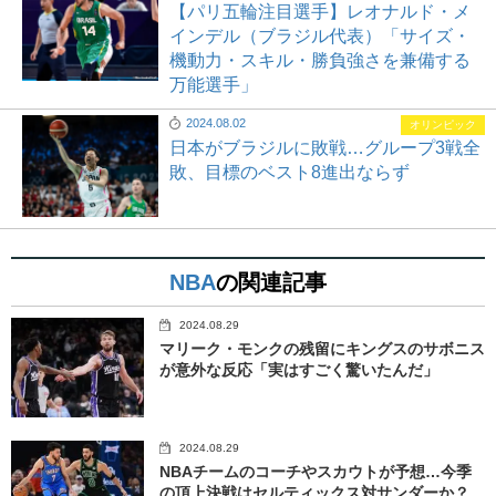
【パリ五輪注目選手】レオナルド・メ
インデル（ブラジル代表）「サイズ・
機動力・スキル・勝負強さを兼備する
万能選手」
2024.08.02
オリンピック
日本がブラジルに敗戦…グループ3戦全
敗、目標のベスト8進出ならず
NBA
の関連記事
2024.08.29
マリーク・モンクの残留にキングスのサボニス
が意外な反応「実はすごく驚いたんだ」
2024.08.29
NBAチームのコーチやスカウトが予想…今季
の頂上決戦はセルティックス対サンダーか？