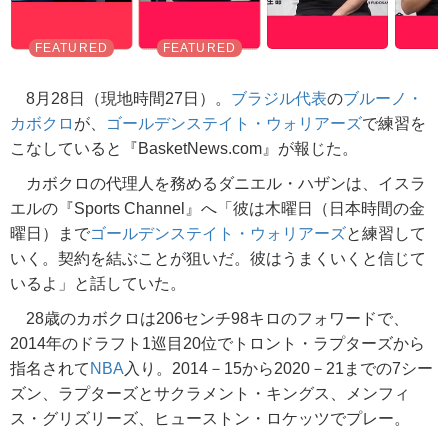
8月28日（現地時間27日）。
ブラジル代表
の
ブルーノ・
カボクロ
が、
ゴールデンステイト・ウォリアーズ
で練習を
こなしていると『BasketNews.com』が報じた。
カボクロの代理人を務めるダニエル・ハザンは、イスラ
エルの『Sports Channel』へ「彼は木曜日（日本時間の金
曜日）まで
ゴールデンステイト・ウォリアーズ
と練習して
いく。契約を結ぶことが狙いだ。彼はうまくいくと信じて
いるよ」と話していた。
28歳のカボクロは206センチ98キロのフォワードで、
2014年のドラフト1巡目20位でトロント・ラプターズから
指名されて
NBA
入り。2014－15から2020－21までの7シー
ズン、ラプターズとサクラメント・キングス、メンフィ
ス・グリズリーズ、ヒューストン・ロケッツでプレー。