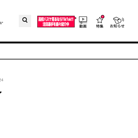
1°
24
イ