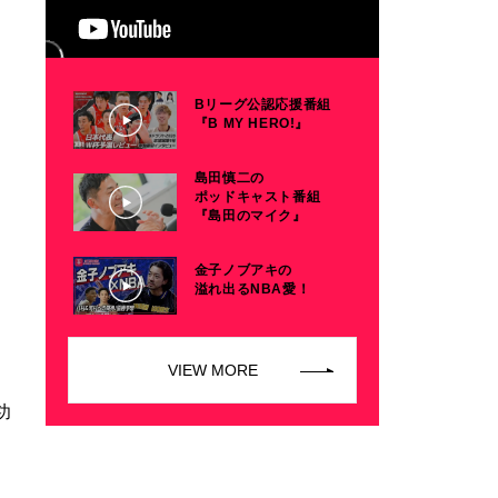
Bリーグ公認応援番組
『B MY HERO!』
島田慎二の
ポッドキャスト番組
『島田のマイク』
金子ノブアキの
溢れ出るNBA愛！
VIEW MORE
功