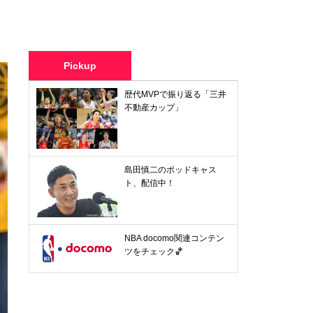
Pickup
歴代MVPで振り返る「三井
不動産カップ」
島田慎二のポッドキャス
ト、配信中！
NBA docomo関連コンテン
ツをチェック🏀