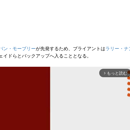
バン・モーブリー
が先発するため、ブライアントは
ラリー・ナ
ェイドらとバックアップへ入ることとなる。
もっと読む
arrow_forward_ios