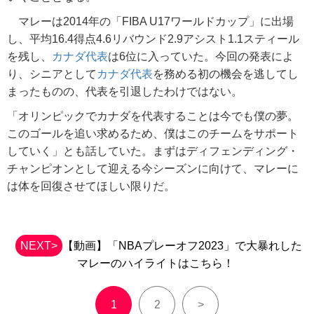
マレーは2014年の「FIBA U17ワールドカップ」に出場
し、平均16.4得点4.6リバウンド2.9アシスト1.1スティール
を残し、
カナダ代表
は6位に入っていた。今回の発表によ
り、シニアとして
カナダ代表
を務める初の機会を逃してし
まったものの、代表を引退したわけではない。
「オリンピックでカナダを代表することは今でも僕の夢。
このゴールを追い求めるため、僕はこのチームをサポート
していく」とも話していた。まずはディフェンディング・
チャンピオンとして迎える今シーズンに向けて、マレーに
は体を回復させてほしい限りだ。
NEXT>
【動画】「NBAプレーオフ2023」で大暴れした
マレーのハイライトはこちら！
1
2
>