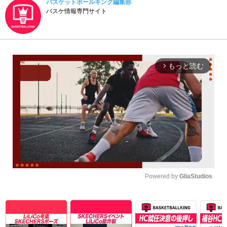
バスケットボールキング編集部
バスケ情報専門サイト
もっと読む
arrow_forward_ios
Powered by 
GliaStudios
Unmute