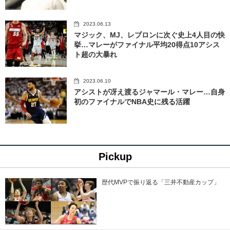
2023.06.13
マジック、MJ、レブロンに次ぐ史上4人目の快
挙…マレーがファイナル平均20得点10アシス
ト超の大暴れ
2023.06.10
アシストが冴え渡るジャマール・マレー…自身
初のファイナルでNBA史に残る活躍
Pickup
歴代MVPで振り返る「三井不動産カップ」