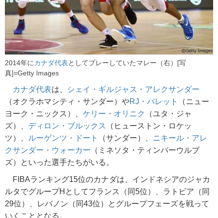
2014年に
カナダ代表
としてプレーしていたマレー（右）[写
真]=Getty Images
カナダ代表
は、
シェイ・ギルジャス・アレクサンダー
（オクラホマシティ・サンダー）や
RJ・バレット
（ニュー
ヨーク・ニックス）、
ケリー・オリニク
（ユタ・ジャ
ズ）、
ディロン・ブルックス
（ヒューストン・ロケッ
ツ）、
ルーゲンツ・ドート
（サンダー）、
ニキール・アレ
クサンダー・ウォーカー
（ミネソタ・ティンバーウルブ
ズ）といった選手たちがいる。
FIBAランキング15位のカナダは、インドネシアのジャカ
ルタでグループHとしてフランス（同5位）、ラトビア（同
29位）、レバノン（同43位）とグループフェーズを戦って
いくこととなる。