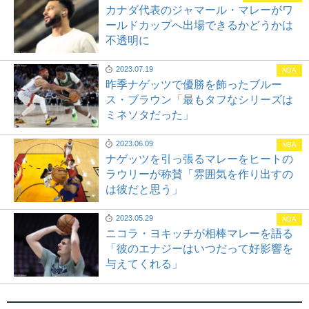
カナダ代表のジャマール・マレーがワ
ールドカップへ出場できるかどうかは
不透明に
2023.07.19
NBA
昨季ナゲッツで優勝を飾ったブルー
ス・ブラウン「最もタフなシリーズは
ミネソタだった」
2023.06.09
NBA
ナゲッツを引っ張るマレーをヒートの
ラウリーが称賛「雰囲気を作り出すの
は彼だと思う」
2023.05.29
NBA
ニコラ・ヨキッチが相棒マレーを語る
「彼のエナジーはいつだって好影響を
与えてくれる」