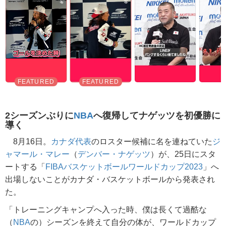
2シーズンぶりに
NBA
へ復帰してナゲッツを初優勝に
導く
8月16日。
カナダ代表
のロスター候補に名を連ねていた
ジ
ャマール・マレー
（
デンバー・ナゲッツ
）が、25日にスタ
ートする「
FIBAバスケットボールワールドカップ2023
」へ
出場しないことがカナダ・バスケットボールから発表され
た。
「トレーニングキャンプへ入った時、僕は長くて過酷な
（
NBA
の）シーズンを終えて自分の体が、ワールドカップ