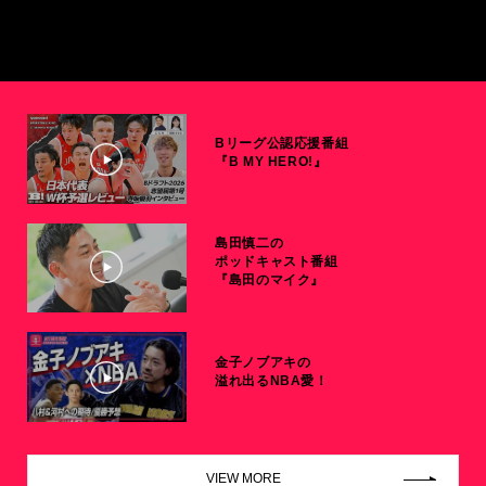
Bリーグ公認応援番組
『B MY HERO!』
島田慎二の
ポッドキャスト番組
『島田のマイク』
金子ノブアキの
溢れ出るNBA愛！
VIEW MORE