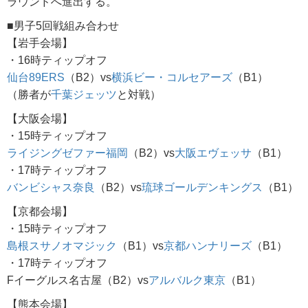
ラウンドへ進出する。
■男子5回戦組み合わせ
【岩手会場】
・16時ティップオフ
仙台89ERS
（B2）vs
横浜ビー・コルセアーズ
（B1）
（勝者が
千葉ジェッツ
と対戦）
【大阪会場】
・15時ティップオフ
ライジングゼファー福岡
（B2）vs
大阪エヴェッサ
（B1）
・17時ティップオフ
バンビシャス奈良
（B2）vs
琉球ゴールデンキングス
（B1）
【京都会場】
・15時ティップオフ
島根スサノオマジック
（B1）vs
京都ハンナリーズ
（B1）
・17時ティップオフ
Fイーグルス名古屋（B2）vs
アルバルク東京
（B1）
【熊本会場】