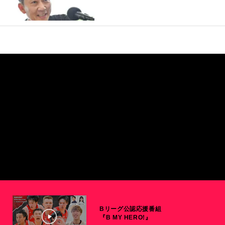
Bリーグ公認応援番組
『B MY HERO!』