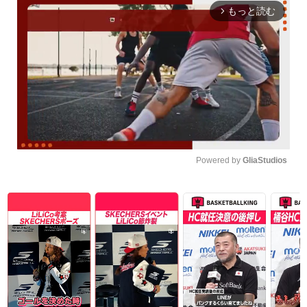
もっと読む
arrow_forward_ios
Powered by 
GliaStudios
Unmute