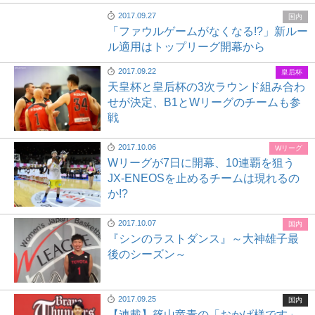
2017.09.27
国内
「ファウルゲームがなくなる!?」新ルー
ル適用はトップリーグ開幕から
2017.09.22
皇后杯
天皇杯と皇后杯の3次ラウンド組み合わ
せが決定、B1とWリーグのチームも参
戦
2017.10.06
Wリーグ
Wリーグが7日に開幕、10連覇を狙う
JX-ENEOSを止めるチームは現れるの
か!?
2017.10.07
国内
『シンのラストダンス』～大神雄子最
後のシーズン～
2017.09.25
国内
【連載】篠山竜青の「おかげ様です」