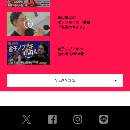
島田慎二の
ポッドキャスト番組
『島田のマイク』
金子ノブアキの
溢れ出るNBA愛！
VIEW MORE