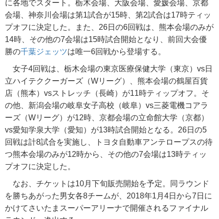
に各地でスタート。栃木会場、大阪会場、愛媛会場、京都
会場、神奈川会場は第1試合が15時、第2試合は17時ティッ
プオフに決定した。また、26日の6回戦は、熊本会場のみが
14時、その他の7会場は15時試合開始となり、前回大会優
勝の
千葉ジェッツ
は唯一6回戦から登場する。
女子4回戦は、栃木会場の東京医療保健大学（東京）vs日
立ハイテククーガーズ（Wリーグ）、熊本会場の鶴屋百貨
店（熊本）vsストレッチ（長崎）が11時ティップオフ。そ
の他、新潟会場の岐阜女子高校（岐阜）vs三菱電機コアラ
ーズ（Wリーグ）が12時、京都会場の立命館大学（京都）
vs愛知学泉大学（愛知）が13時試合開始となる。26日の5
回戦は計8試合を実施し、トヨタ自動車アンテロープスの待
つ熊本会場のみが12時から、その他の7会場は13時ティッ
プオフに決定した。
なお、チケットは10月下旬販売開始を予定。同ラウンド
を勝ちあがった男女各8チームが、2018年1月4日から7日に
かけてさいたまスーパーアリーナで開催されるファイナル