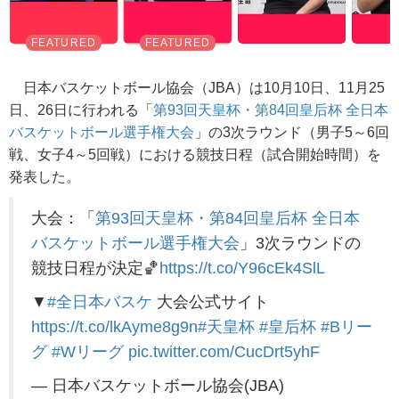
日本バスケットボール協会（JBA）は10月10日、11月25
日、26日に行われる「
第93回天皇杯・第84回皇后杯 全日本
バスケットボール選手権大会
」の3次ラウンド（男子5～6回
戦、女子4～5回戦）における競技日程（試合開始時間）を
発表した。
大会：「
第93回天皇杯・第84回皇后杯 全日本
バスケットボール選手権大会
」3次ラウンドの
競技日程が決定🏀
https://t.co/Y96cEk4SlL
▼
#全日本バスケ
大会公式サイト
https://t.co/lkAyme8g9n
#天皇杯
#皇后杯
#Bリー
グ
#Wリーグ
pic.twitter.com/CucDrt5yhF
— 日本バスケットボール協会(JBA)