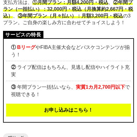
支払方法は、
①月間プラン：月額4,200円・税込
、
②年間プ
ラン（一括払い）：32,000円・税込（月換算約2,667円・税
込）
、
③年間プラン（月々払い）：月額3,200円・税込
の3
プラン。ご自身の楽しみ方に合わせてチョイスしよう！
①
Bリーグ
やFIBA主催大会などバスケコンテンツが揃
う！
②
ライブ配信はもちろん、見逃し配信やハイライト充
実
③
年間プラン一括払いなら、
実質1カ月2,700円以下
で
視聴できる！
お申し込みはこちら！