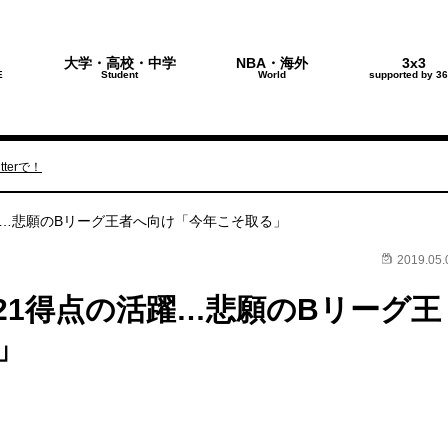
大学・高校・中学
NBA・海外
3x3
E
Student
World
supported by 36
terで！
躍…悲願のBリーグ王者へ向け「今年こそ取る」
2019.05.
21得点の活躍…悲願のBリーグ王
」