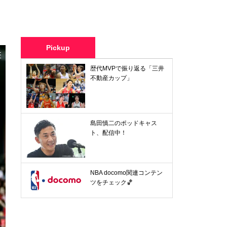
Pickup
歴代MVPで振り返る「三井
不動産カップ」
島田慎二のポッドキャス
ト、配信中！
NBA docomo関連コンテン
ツをチェック🏀