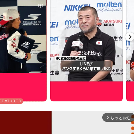
もっと読む
arrow_forward_ios