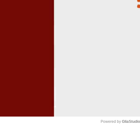
Powered by 
GliaStudi
Mute