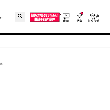
1°
05