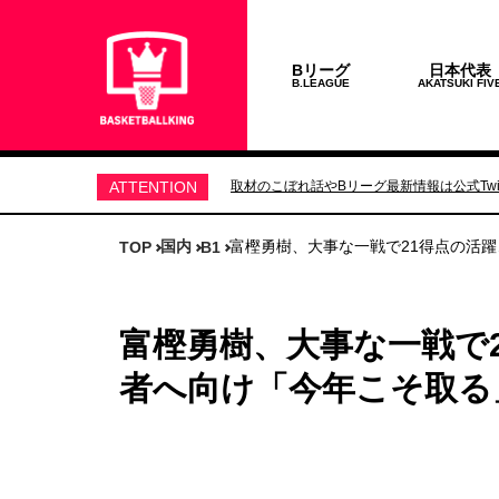
Bリーグ
日本代表
B.LEAGUE
AKATSUKI FIV
ATTENTION
取材のこぼれ話やBリーグ最新情報は公式Twit
国内
富樫勇樹、大事な一戦で21得点の活
TOP
B1
富樫勇樹、大事な一戦で
者へ向け「今年こそ取る