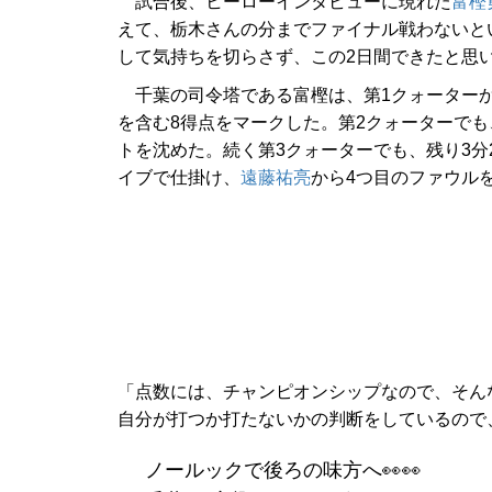
試合後、ヒーローインタビューに現れた
富樫
えて、栃木さんの分までファイナル戦わないと
して気持ちを切らさず、この2日間できたと思
千葉の司令塔である富樫は、第1クォーターか
を含む8得点をマークした。第2クォーターでも
トを沈めた。続く第3クォーターでも、残り3分
イブで仕掛け、
遠藤祐亮
から4つ目のファウル
「点数には、チャンピオンシップなので、そん
自分が打つか打たないかの判断をしているので
ノールックで後ろの味方へ👀👀