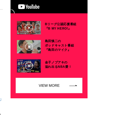
Bリーグ公認応援番組
『B MY HERO!』
島田慎二の
ポッドキャスト番組
『島田のマイク』
金子ノブアキの
溢れ出るNBA愛！
VIEW MORE
ジ