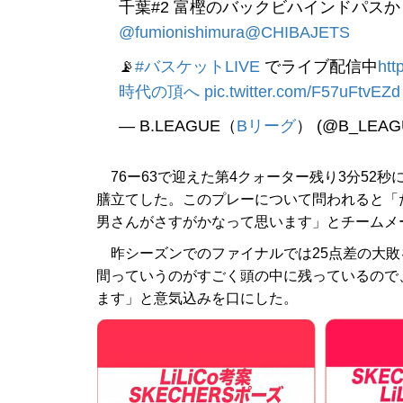
千葉#2 富樫のバックビハインドパスから
@fumionishimura
@CHIBAJETS
📡
#バスケットLIVE
でライブ配信中
htt
時代の頂へ
pic.twitter.com/F57uFtvEZd
— B.LEAGUE（
Bリーグ
） (@B_LEAG
76ー63で迎えた第4クォーター残り3分52
膳立てした。このプレーについて問われると「
男さんがさすがかなって思います」とチームメ
昨シーズンでのファイナルでは25点差の大敗
間っていうのがすごく頭の中に残っているので
ます」と意気込みを口にした。