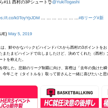
#11 西村の3Pシュート👌
@YukiTogashi
ps://t.co/k0ToyYpJDM
… … … … … … …
#Bリーグ
#新
UE)
May 5, 2019
秒には、鮮やかなバックビハインドパスから西村の3ポイントをお
たまたまビハインドで出しましたけど、決めてくれた（西村）
ートを称えた。
を喫した。悲願のリーグ制覇に向け、富樫は「去年の負けた瞬
、今年こそ（タイトルを）取って皆さんと一緒に喜びたいと思