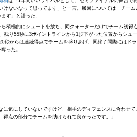
勇樹
は「1年間いいライバルとして、セミファイナルの舞台で
いけないなって思ってます」と一言。勝因については「チーム
います」と語った。
ら積極的にシュートを放ち、同クォーターだけでチーム初得
、残り55秒に3ポイントラインから1歩下がった位置からシュ
20秒からは連続得点でチームを盛りあげ、同終了間際にはドラ
を奪った。
なに気にしていないですけど、相手のディフェンスに合わせて
、得点の部分でチームを助けられて良かったです。」