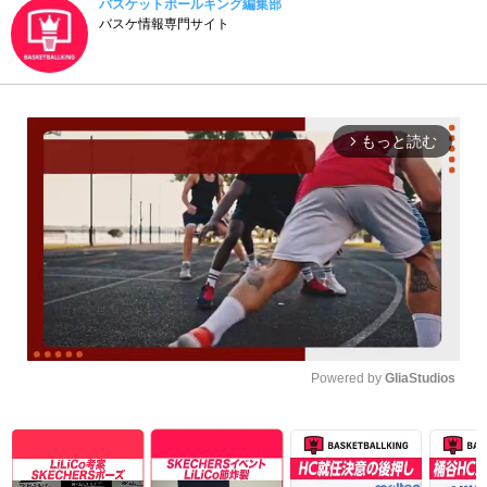
バスケットボールキング編集部
バスケ情報専門サイト
もっと読む
arrow_forward_ios
Powered by 
GliaStudios
Unmute