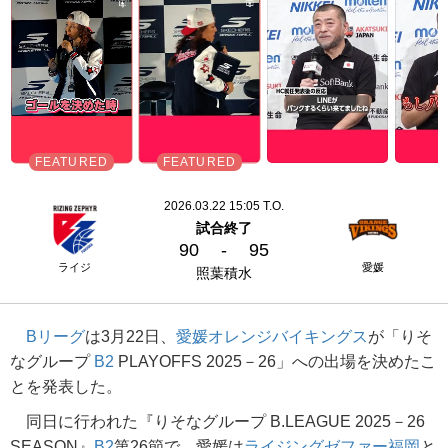
2026.03.22 15:05 T.O.
試合終了
90
-
95
ライジ
愛媛
照葉積水
Bリーグ
は3月22日、
愛媛オレンジバイキングス
が「りそ
なグループ
B2
PLAYOFFS 2025－26」への出場を決めたこ
とを発表した。
同日に行われた『りそなグループ B.LEAGUE 2025－26
SEASON』
B2
第26節で、愛媛は
ライジングゼファー福岡
と