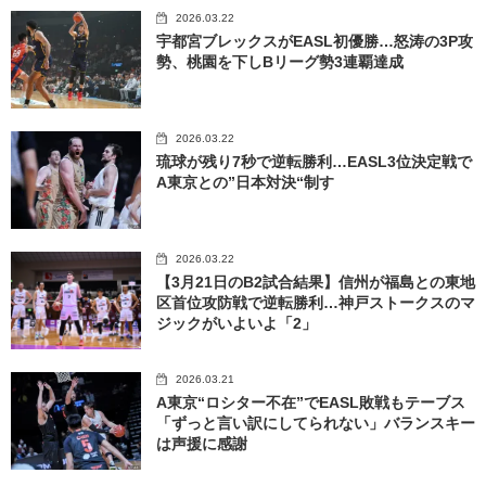
2026.03.22
宇都宮ブレックスがEASL初優勝…怒涛の3P攻
勢、桃園を下しBリーグ勢3連覇達成
2026.03.22
琉球が残り7秒で逆転勝利…EASL3位決定戦で
A東京との”日本対決“制す
2026.03.22
【3月21日のB2試合結果】信州が福島との東地
区首位攻防戦で逆転勝利…神戸ストークスのマ
ジックがいよいよ「2」
2026.03.21
A東京“ロシター不在”でEASL敗戦もテーブス
「ずっと言い訳にしてられない」バランスキー
は声援に感謝