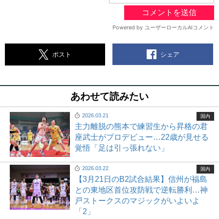
シェア
ポスト
あわせて読みたい
2026.03.21
国内
主力離脱の熊本で練習生から昇格の君
座武士がプロデビュー…22歳が見せる
覚悟「足は引っ張れない」
2026.03.22
国内
【3月21日のB2試合結果】信州が福島
との東地区首位攻防戦で逆転勝利…神
戸ストークスのマジックがいよいよ
「2」