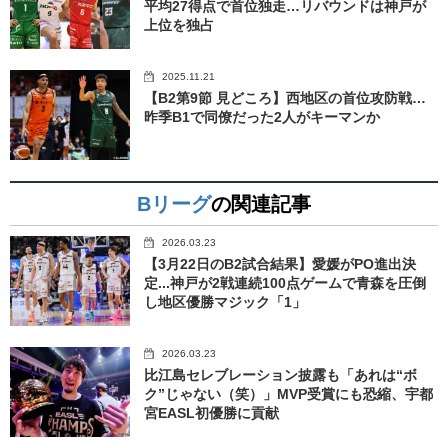
平均27得点で首位独走…リバウンドは神戸が
上位を独占
2025.11.21
【B2第9節 見どころ】西地区の首位攻防戦…
昨季B1で同僚だった2人がキーマンか
Bリーグ
の関連記事
2026.03.23
【3月22日のB2試合結果】愛媛がPO進出決
定...神戸が2戦連続100点ゲームで青森を圧倒
し地区優勝マジック「1」
2026.03.23
比江島セレブレーション披露も「あれは“ボ
ク”じゃない（笑）」MVP受賞にも恐縮、宇都
宮EASL初優勝に貢献