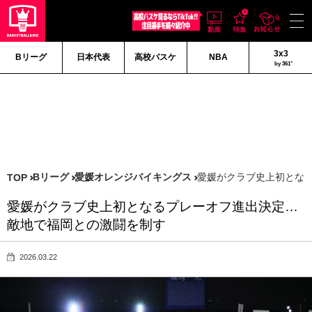
3x3
Bリーグ
日本代表
高校バスケ
NBA
by 361°
Bリーグ
愛媛オレンジバイキングス
愛媛がクラブ史上初とな
TOP
愛媛がクラブ史上初となるプレーオフ進出決定…
敵地で福岡との激闘を制す
2026.03.22