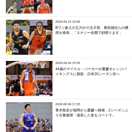
2026.06.15 15:56
Bワン参入の立川が小玉大智、奥田雄伍らの獲
得を発表…「エナジー全開で顔晴ります」
2026.06.04 15:55
44歳のマイケル・パーカーが愛媛オレンジバ
イキングスに残留…日本20シーズン目へ
2026.06.09 17:25
青木龍史が福岡から愛媛へ移籍…2シーズンぶ
り古巣復帰「成長した姿をコートで」