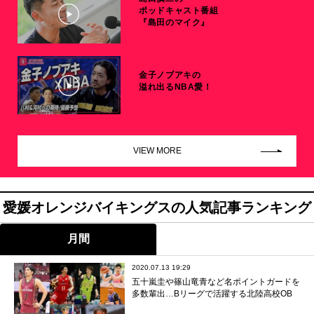
ポッドキャスト番組
『島田のマイク』
金子ノブアキの
溢れ出るNBA愛！
VIEW MORE
愛媛オレンジバイキングスの人気記事ランキング
月間
2020.07.13 19:29
五十嵐圭や篠山竜青など名ポイントガードを
多数輩出…Bリーグで活躍する北陸高校OB