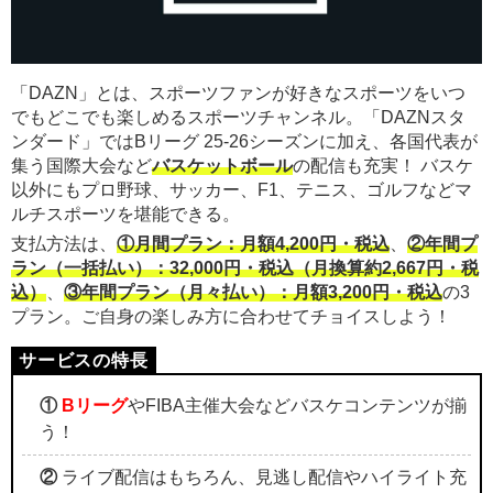
「DAZN」とは、スポーツファンが好きなスポーツをいつ
でもどこでも楽しめるスポーツチャンネル。「DAZNスタ
ンダード」ではBリーグ 25-26シーズンに加え、各国代表が
集う国際大会など
バスケットボール
の配信も充実！ バスケ
以外にもプロ野球、サッカー、F1、テニス、ゴルフなどマ
ルチスポーツを堪能できる。
支払方法は、
①月間プラン：月額4,200円・税込
、
②年間プ
ラン（一括払い）：32,000円・税込（月換算約2,667円・税
込）
、
③年間プラン（月々払い）：月額3,200円・税込
の3
プラン。ご自身の楽しみ方に合わせてチョイスしよう！
①
Bリーグ
やFIBA主催大会などバスケコンテンツが揃
う！
②
ライブ配信はもちろん、見逃し配信やハイライト充