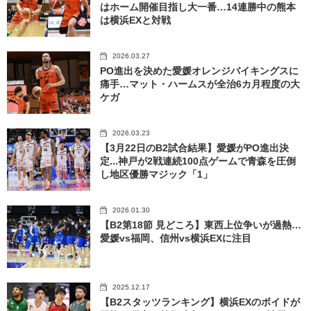
はホーム開催目指し大一番…14連勝中の熊本
は横浜EXと対戦
2026.03.27
PO進出を決めた愛媛オレンジバイキングスに
痛手…マット・ハームスが全治6カ月程度の大
ケガ
2026.03.23
【3月22日のB2試合結果】愛媛がPO進出決
定...神戸が2戦連続100点ゲームで青森を圧倒
し地区優勝マジック「1」
2026.01.30
【B2第18節 見どころ】東西上位争いが過熱…
愛媛vs福岡、信州vs横浜EXに注目
2025.12.17
【B2スタッツランキング】横浜EXのボイドが