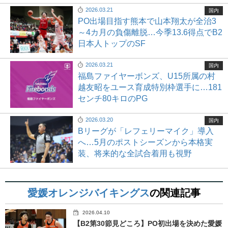
2026.03.21
国内
PO出場目指す熊本で山本翔太が全治3
～4カ月の負傷離脱…今季13.6得点でB2
日本人トップのSF
2026.03.21
国内
福島ファイヤーボンズ、U15所属の村
越友昭をユース育成特別枠選手に…181
センチ80キロのPG
2026.03.20
国内
Bリーグが「レフェリーマイク」導入
へ…5月のポストシーズンから本格実
装、将来的な全試合着用も視野
愛媛オレンジバイキングス
の関連記事
2026.04.10
【B2第30節見どころ】PO初出場を決めた愛媛