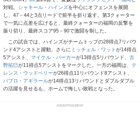
対戦。
シャキール・ハインズ
を中心にオフェンスを展開
し、47－44と3点リードで前半を折り返す。第3クォーター
で一気に点差を広げると、最終クォーターの福岡の反撃を
振り切り、最終スコア95－90で激闘を制した。
この試合では、ハインズがチームトップの28得点7リバウ
ンド4アシストと躍動。さらに
ミッチェル・ワット
が14得点
5アシスト、
マイケル・パーカー
が13得点5リバウンド、
古
野拓巳
が11得点5アシストをマークした。一方の福岡は、
テ
レンス・ウッドベリー
が26得点11リバウンド8アシスト、
パブロ・アギラール
が14得点13リバウンドとダブルダブル
の活躍を見せるも、ホームで悔しい敗戦となった。
ADVERTISEMENT