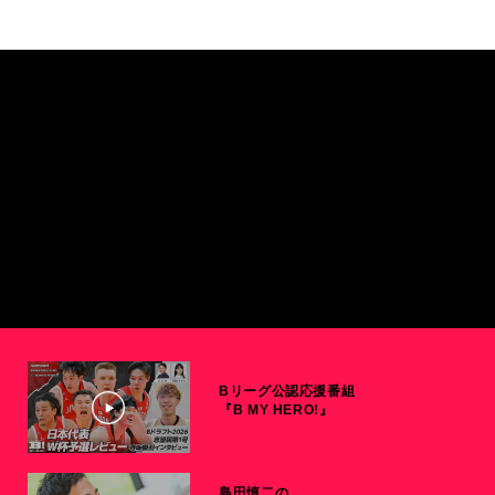
Bリーグ公認応援番組
『B MY HERO!』
島田慎二の