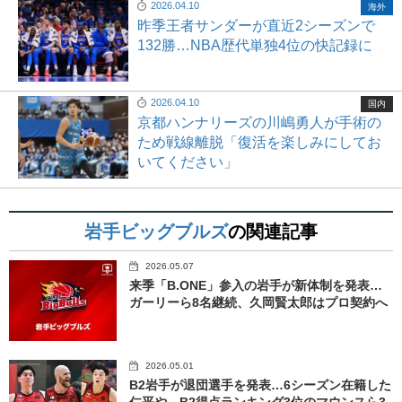
2026.04.10
海外
昨季王者サンダーが直近2シーズンで
132勝…NBA歴代単独4位の快記録に
2026.04.10
国内
京都ハンナリーズの川嶋勇人が手術の
ため戦線離脱「復活を楽しみにしてお
いてください」
岩手ビッグブルズ
の関連記事
2026.05.07
来季「B.ONE」参入の岩手が新体制を発表…
ガーリーら8名継続、久岡賢太郎はプロ契約へ
2026.05.01
B2岩手が退団選手を発表…6シーズン在籍した