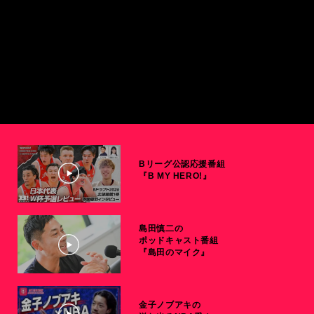
Bリーグ公認応援番組
『B MY HERO!』
島田慎二の
ポッドキャスト番組
『島田のマイク』
金子ノブアキの