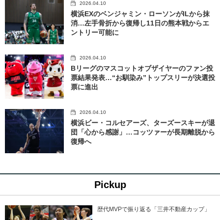
2026.04.10
横浜EXのベンジャミン・ローソンがILから抹
消…左手骨折から復帰し11日の熊本戦からエ
ントリー可能に
2026.04.10
Bリーグのマスコットオブザイヤーのファン投
票結果発表…“お馴染み”トップスリーが決選投
票に進出
2026.04.10
横浜ビー・コルセアーズ、ターズースキーが退
団「心から感謝」…コッツァーが長期離脱から
復帰へ
Pickup
歴代MVPで振り返る「三井不動産カップ」