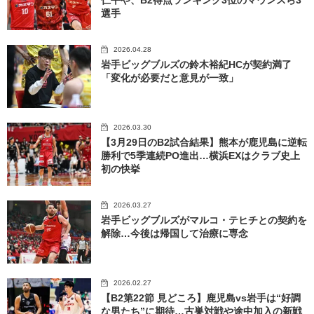
仁平や、B2得点ランキング3位のマウンスら3
選手
2026.04.28
岩手ビッグブルズの鈴木裕紀HCが契約満了
「変化が必要だと意見が一致」
2026.03.30
【3月29日のB2試合結果】熊本が鹿児島に逆転
勝利で5季連続PO進出…横浜EXはクラブ史上
初の快挙
2026.03.27
岩手ビッグブルズがマルコ・テヒチとの契約を
解除…今後は帰国して治療に専念
2026.02.27
【B2第22節 見どころ】鹿児島vs岩手は“好調
な男たち”に期待…古巣対戦や途中加入の新戦