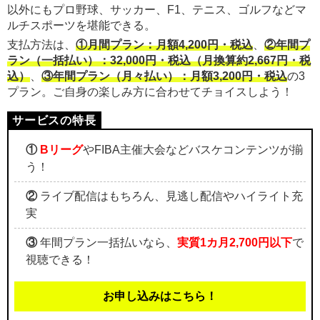
以外にもプロ野球、サッカー、F1、テニス、ゴルフなどマ
ルチスポーツを堪能できる。
支払方法は、
①月間プラン：月額4,200円・税込
、
②年間プ
ラン（一括払い）：32,000円・税込（月換算約2,667円・税
込）
、
③年間プラン（月々払い）：月額3,200円・税込
の3
プラン。ご自身の楽しみ方に合わせてチョイスしよう！
①
Bリーグ
やFIBA主催大会などバスケコンテンツが揃
う！
②
ライブ配信はもちろん、見逃し配信やハイライト充
実
③
年間プラン一括払いなら、
実質1カ月2,700円以下
で
視聴できる！
お申し込みはこちら！