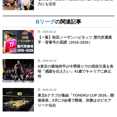
力にも注目
Bリーグ
の関連記事
2026.04.11
【一覧】秋田ノーザンハピネッツ 歴代所属選
手・背番号の系譜（2016-2026）
2026.04.10
A東京の菊地祥平が今季限りでの現役引退を表
明「感謝を伝えたい」41歳でキャリアに終止
符
2026.04.10
東北6クラブが集結「TOHOKU CUP 2026」開
催発表…9月に3会場で開催、決勝はゼビオア
リーナ仙台