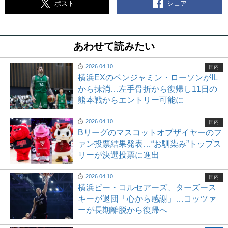
シェア
ポスト
あわせて読みたい
2026.04.10
国内
横浜EXのベンジャミン・ローソンがIL
から抹消…左手骨折から復帰し11日の
熊本戦からエントリー可能に
2026.04.10
国内
Bリーグのマスコットオブザイヤーのフ
ァン投票結果発表…“お馴染み”トップス
リーが決選投票に進出
2026.04.10
国内
横浜ビー・コルセアーズ、ターズース
キーが退団「心から感謝」…コッツァ
ーが長期離脱から復帰へ