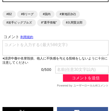
#B2
#Bリーグ
#国内
#東地区(b2)
#岩手ビッグブルズ
#“選手情報”
#久岡賢太郎