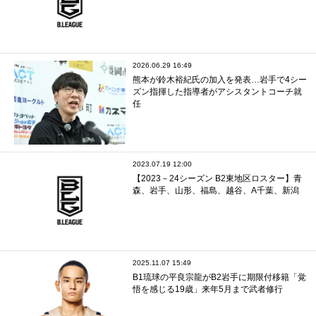
2026.06.29 16:49
熊本が鈴木裕紀氏の加入を発表…岩手で4シー
ズン指揮した指導者がアシスタントコーチ就
任
2023.07.19 12:00
【2023－24シーズン B2東地区ロスター】青
森、岩手、山形、福島、越谷、A千葉、新潟
2025.11.07 15:49
B1琉球の平良宗龍がB2岩手に期限付移籍「覚
悟を感じる19歳」来年5月まで武者修行