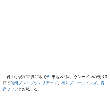
岩手は現在12勝42敗で
B2
東地区5位。今シーズンの残り3
節で
信州ブレイブウォリアーズ
、
福井ブローウィンズ
、
青
森ワッツ
と対戦する。