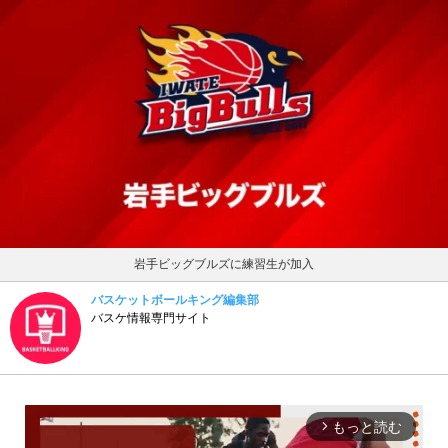
岩手ビッグブルズに練習生が加入
バスケットボールキング編集部
バスケ情報専門サイト
もっと読む
arrow_forward_ios