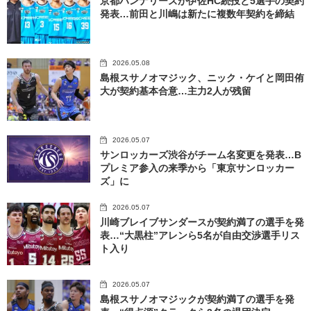
京都ハンナリーズが伊佐HC続投と5選手の契約
発表…前田と川嶋は新たに複数年契約を締結
2026.05.08
島根スサノオマジック、ニック・ケイと岡田侑
大が契約基本合意…主力2人が残留
2026.05.07
サンロッカーズ渋谷がチーム名変更を発表…B
プレミア参入の来季から「東京サンロッカー
ズ」に
2026.05.07
川崎ブレイブサンダースが契約満了の選手を発
表…“大黒柱”アレンら5名が自由交渉選手リス
ト入り
2026.05.07
島根スサノオマジックが契約満了の選手を発