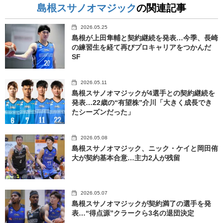
島根スサノオマジック
の関連記事
2026.05.25
島根が上田隼輔と契約継続を発表…今季、長崎
の練習生を経て再びプロキャリアをつかんだ
SF
2026.05.11
島根スサノオマジックが4選手との契約継続を
発表…22歳の“有望株”介川「大きく成長でき
たシーズンだった」
2026.05.08
島根スサノオマジック、ニック・ケイと岡田侑
大が契約基本合意…主力2人が残留
2026.05.07
島根スサノオマジックが契約満了の選手を発
表…“得点源”クラークら3名の退団決定