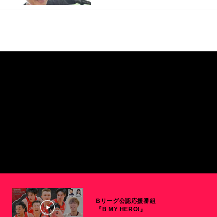
Bリーグ公認応援番組
『B MY HERO!』