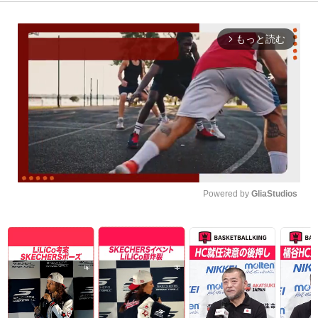
もっと読む
arrow_forward_ios
Powered by 
GliaStudios
Unmute