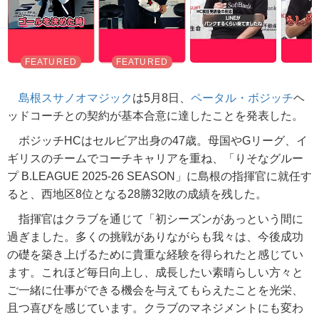
島根スサノオマジック
は5月8日、
ペータル・ボジッチ
ヘ
ッドコーチとの契約が基本合意に達したことを発表した。
ボジッチHCはセルビア出身の47歳。母国やGリーグ、イ
ギリスのチームでコーチキャリアを重ね、「りそなグルー
プ B.LEAGUE 2025-26 SEASON」に島根の指揮官に就任す
ると、西地区8位となる28勝32敗の成績を残した。
指揮官はクラブを通じて「初シーズンがあっという間に
過ぎました。多くの挑戦がありながらも我々は、今後成功
の礎を築き上げるために貴重な経験を得られたと感じてい
ます。これほど毎日向上し、成長したい素晴らしい方々と
ご一緒に仕事ができる機会を与えてもらえたことを光栄、
且つ喜びを感じています。クラブのマネジメントにも変わ