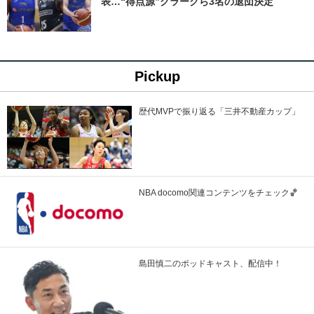
表…“得点源”クラークら3名の退団決定
Pickup
歴代MVPで振り返る「三井不動産カップ」
NBA docomo関連コンテンツをチェック🏀
島田慎二のポッドキャスト、配信中！