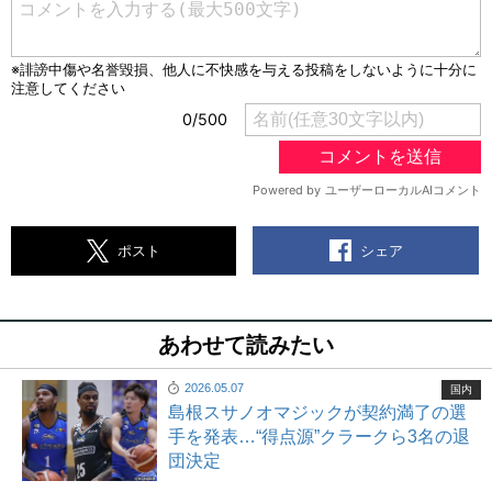
シェア
ポスト
あわせて読みたい
2026.05.07
国内
島根スサノオマジックが契約満了の選
手を発表…“得点源”クラークら3名の退
団決定