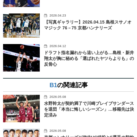
2026.04.23
【写真ギャラリー】2026.04.15 島根スサノオ
マジック 76－75 京都ハンナリーズ
2026.04.12
ドラフト指名漏れから這い上がる…島根・新井
翔太が胸に秘める「選ばれたヤツらよりも」の
反骨心
B1
の関連記事
2026.05.08
水野幹太が契約満了で川崎ブレイブサンダース
を退団「本当に悔しいシーズン」…移籍先は決
定済み
2026.05.08