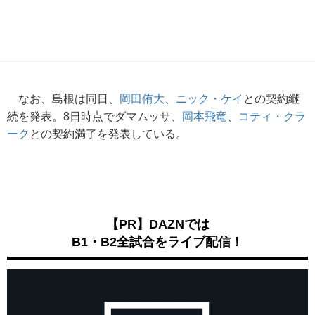
なお、島根は同日、
岡田侑大
、
ニック・ケイ
との契約継
続を発表。8日時点でダマムッサ、
岡本飛竜
、
コティ・クラ
ーク
との契約満了を発表している。
【PR】DAZNでは
B1・B2全試合をライブ配信！