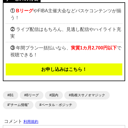
①
Bリーグ
やFIBA主催大会などバスケコンテンツが揃
う！
②
ライブ配信はもちろん、見逃し配信やハイライト充
実
③
年間プラン一括払いなら、
実質1カ月2,700円以下
で
視聴できる！
お申し込みはこちら！
#B1
#Bリーグ
#国内
#島根スサノオマジック
#“チーム情報”
#ペータル・ボジッチ