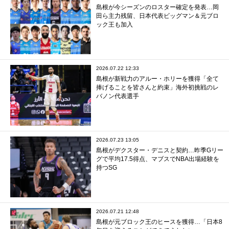
島根が今シーズンのロスター確定を発表…岡
田ら主力残留、日本代表ビッグマン＆元ブロ
ック王も加入
2026.07.22 12:33
島根が新戦力のアルー・ホリーを獲得「全て
捧げることを皆さんと約束」海外初挑戦のレ
バノン代表選手
2026.07.23 13:05
島根がデクスター・デニスと契約…昨季Gリー
グで平均17.5得点、マブスでNBA出場経験を
持つSG
2026.07.21 12:48
島根が元ブロック王のヒースを獲得…「日本8