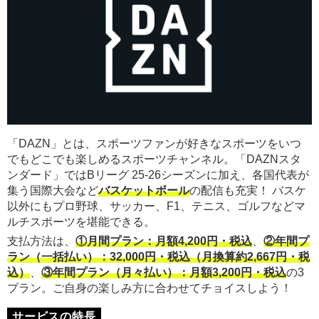
「DAZN」とは、スポーツファンが好きなスポーツをいつ
でもどこでも楽しめるスポーツチャンネル。「DAZNスタ
ンダード」ではBリーグ 25-26シーズンに加え、各国代表が
集う国際大会など
バスケットボール
の配信も充実！ バスケ
以外にもプロ野球、サッカー、F1、テニス、ゴルフなどマ
ルチスポーツを堪能できる。
支払方法は、
①月間プラン：月額4,200円・税込
、
②年間プ
ラン（一括払い）：32,000円・税込（月換算約2,667円・税
込）
、
③年間プラン（月々払い）：月額3,200円・税込
の3
プラン。ご自身の楽しみ方に合わせてチョイスしよう！