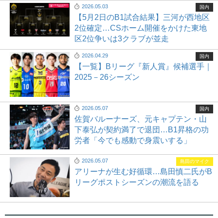
2026.05.03
国内
【5月2日のB1試合結果】三河が西地区
2位確定…CSホーム開催をかけた東地
区2位争いは3クラブが並走
2026.04.29
国内
【一覧】Bリーグ『新人賞』候補選手｜
2025－26シーズン
2026.05.07
国内
佐賀バルーナーズ、元キャプテン・山
下泰弘が契約満了で退団…B1昇格の功
労者「今でも感動で身震いする」
2026.05.07
島田のマイク
アリーナが生む好循環…島田慎二氏がB
リーグポストシーズンの潮流を語る