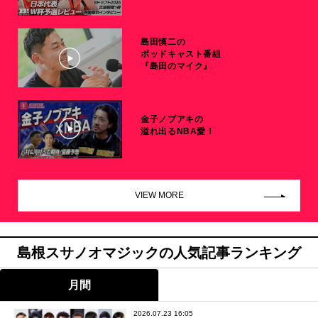
島田慎二の
ポッドキャスト番組
『島田のマイク』
金子ノブアキの
溢れ出るNBA愛！
VIEW MORE
島根スサノオマジックの人気記事ランキング
月間
2026.07.23 16:05