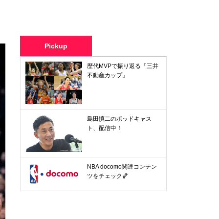
Pickup
歴代MVPで振り返る「三井
不動産カップ」
島田慎二のポッドキャス
ト、配信中！
NBA docomo関連コンテン
ツをチェック🏀