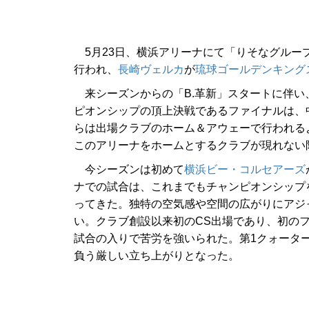
5月23日、横浜アリーナにて「りそなグループ B.L
行われ、
長崎ヴェルカ
が
琉球ゴールデンキング
来シーズンからの「B.革新」スタートに伴い
ピオンシップの頂上決戦であるファイナルは、
らは出場クラブのホーム＆アウェーで行われる
このアリーナをホームとするクラブが現れない
今シーズンは初めて
横浜ビー・コルセアーズ
ナでの試合は、これまでもチャンピオンシップ
ってきた。独特の空気感や空間の広がりにアジ
い。クラブ創設以来初のCS出場であり、初の
試合の入りで苦労を強いられた。第1クォーター
負う厳しい立ち上がりとなった。