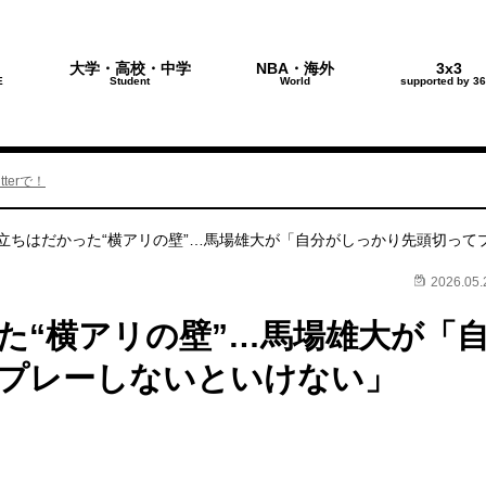
大学・高校・中学
NBA・海外
3x3
E
Student
World
supported by 36
terで！
立ちはだかった“横アリの壁”…馬場雄大が「自分がしっかり先頭切って
2026.05.
た“横アリの壁”…馬場雄大が「
プレーしないといけない」