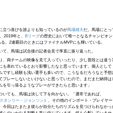
に立つ喜びを誰よりも知っているのが
馬場雄大
だ。馬場にとっ
、2019年と、
Bリーグ
の歴史において唯一となるチャンピオン
る。2連覇目のときにはファイナルMVPにも輝いている。
いて、馬場は試合後の記者会見で率直に振り返った。
り、両チームの映像を見て入っていったり、少し普段とは違う
にも表れているとおり影響したなと思っています。個人として
ムですし経験も浅い選手も多いので、こうなるだろうなと予想
てプレーしないといけないと思っていたので。まだまだ納得は
ムを引っ張るようなプレーができたらと思います」
ついても、馬場は決して下を向かない。「通常であれば、
スタンリー・ジョンソン
）、その他のインポート・プレイヤー
。今回はたまたま彼らが自分たちのリズムを見つけられなかっ
彼らのいかなる判断も常に信じています。何も心配していませ