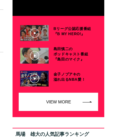
Bリーグ公認応援番組
『B MY HERO!』
島田慎二の
ポッドキャスト番組
『島田のマイク』
金子ノブアキの
溢れ出るNBA愛！
VIEW MORE
馬場 雄大の人気記事ランキング