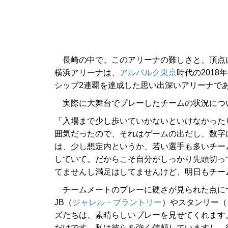
長崎の中で、このアリーナの難しさと、頂点
横浜アリーナは、
アルバルク東京
時代の2018年
シップ2連覇を達成した思い出深いアリーナであ
実際に大舞台でプレーしたチームの状況につ
「入場まで少し歩いていかないといけなかった
囲気だったので、それはゲームの出だし、数字
は、少し想定内というか、若い選手も多いチー
していて。だからこそ自分がしっかり先頭切っ
てませんし満足はしてませんけど、明日もチー
チームメートのプレーに硬さが見られた点に
JB（
ジャレル・ブラントリー
）やスタンリー（
ズたちは、素晴らしいプレーを見せてくれます
だけです。私は彼らを強く信頼していますし、