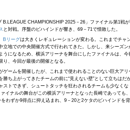
EAGUE CHAMPIONSHIP 2025－26」ファイナル第1戦が
ス
と対戦。序盤のビハインドが響き、69－71で惜敗した。
、
Bリーグ
は大きくレギュレーションが変わる。これまでチャ
中立地での中央開催方式で行われてきた。しかし、来シーズン
ようになるため、横浜アリーナを舞台にしたファイナルは、今
限り、今回が最後の開催となる。
がゲームを開催したが、これまで使われることのない巨大アリ
を勝ち上がってきたチームの前に“見えない壁”として立ちはだ
ャストできず、シュートタッチを狂わされるチームも少なくな
ファイナルの舞台がこの横浜アリーナとなった長崎であっても
をわずか9得点に抑え込まれ、9－20と2ケタのビハインドを