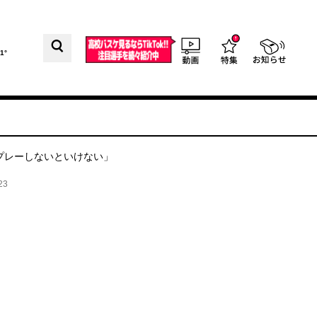
1°
プレーしないといけない」
23
自