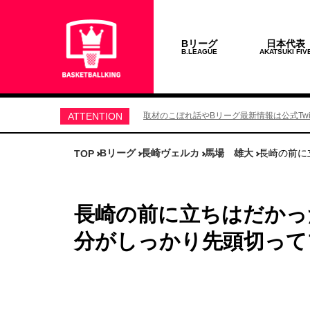
Bリーグ
日本代表
B.LEAGUE
AKATSUKI FIV
ATTENTION
取材のこぼれ話やBリーグ最新情報は公式Twit
Bリーグ
長崎ヴェルカ
馬場 雄大
長崎の前に
TOP
長崎の前に立ちはだかっ
分がしっかり先頭切って