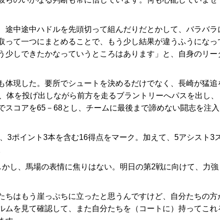
、途中途中ハドルを先頭切って組んだりだとかして、バラバラ
取って一つにまとめることで、もう少し結果が違うふうになっ
う少しできたかなっていうところはあります」と、自身のリー
も体現した。要所でシュートを決めるだけでなく、長崎が猛追
は、体を投げ出しながら前方を走るブラントリーへパスを出し、
スコアを65－68とし、チームに最後まで諦めない闘志を注入
、3ポイント3本を含む16得点をマーク。加えて、5アシスト3
。
かし、馬場の表情に焦りはない。明日の第2戦に向けて、力強
たちはもう崖っぷちに立ったと思うんですけど、自分たちの方
ルムを見て確認して、また自分たちを（コートに）持ってこれ