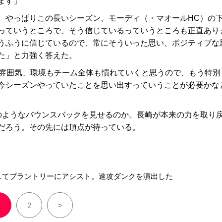
ます」
。やっぱりこの長いシーズン、モーディ（・マオールHC）の
っていうところで、そう信じているっていうところも正直あり
うふうに信じているので、常にそういった思い、ポジティブな
た」と力強く答えた。
雰囲気、環境もチーム全体も慣れていくと思うので、もう特別
今シーズンやっていたことを思い出すっていうことが必要かな
ようなバウンスバックを見せるのか。長崎が本来の力を取り
だろう。その先には頂点が待っている。
してブラントリーにアシスト。速攻ダンクを演出した
1
2
>