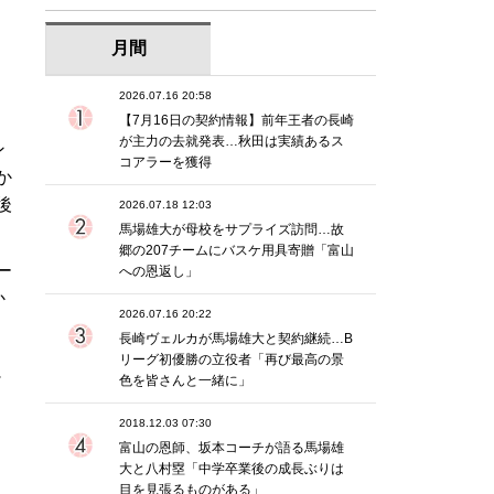
月間
2026.07.16 20:58
【7月16日の契約情報】前年王者の長崎
が主力の去就発表…秋田は実績あるス
ン
コアラーを獲得
か
後
2026.07.18 12:03
馬場雄大が母校をサプライズ訪問…故
郷の207チームにバスケ用具寄贈「富山
ー
への恩返し」
か
2026.07.16 20:22
長崎ヴェルカが馬場雄大と契約継続…B
、
リーグ初優勝の立役者「再び最高の景
背
色を皆さんと一緒に」
2018.12.03 07:30
富山の恩師、坂本コーチが語る馬場雄
大と八村塁「中学卒業後の成長ぶりは
目を見張るものがある」