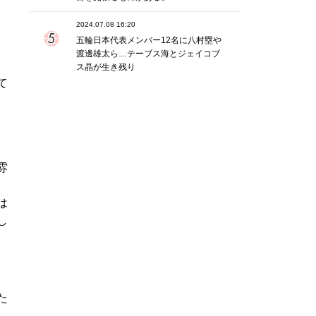
2024.07.08 16:20
五輪日本代表メンバー12名に八村塁や
渡邊雄太ら…テーブス海とジェイコブ
ス晶が生き残り
て
雰
は
し
た