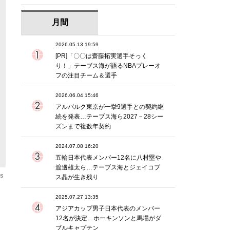
月間
2026.05.13 19:59
[PR]「〇〇は齋藤拓実選手そっく
り！」テーブス海が語るNBAプレーオ
フの注目チーム＆選手
2026.06.04 15:46
アルバルク東京が一挙9選手との契約継
続を発表…テーブス海ら2027－28シー
ズンまで複数年契約
2024.07.08 16:20
五輪日本代表メンバー12名に八村塁や
渡邊雄太ら…テーブス海とジェイコブ
os
ス晶が生き残り
2025.07.27 13:35
アジアカップ男子日本代表のメンバー
12名が決定…ホーキンソンと馬場がダ
ブルキャプテン