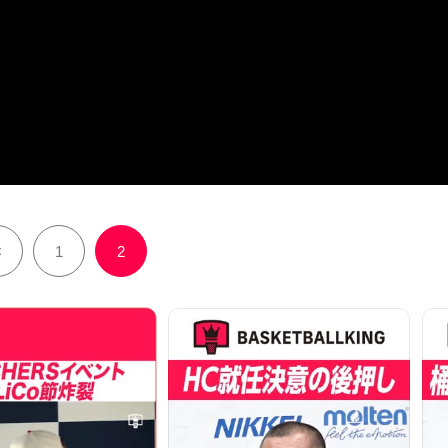
<
1
2