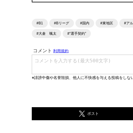
#B1
#Bリーグ
#国内
#東地区
#ア
#大倉 颯太
#“選手契約”
ポスト