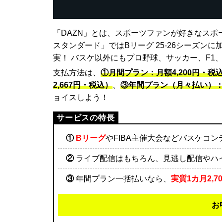
「DAZN」とは、スポーツファンが好きなスポ
スタンダード」ではBリーグ 25-26シーズン
実！ バスケ以外にもプロ野球、サッカー、F1
支払方法は、
①月間プラン：月額4,200円・税
2,667円・税込）
、
③年間プラン（月々払い）：月
ョイスしよう！
①
Bリーグ
やFIBA主催大会などバスケコ
②
ライブ配信はもちろん、見逃し配信やハ
③
年間プラン一括払いなら、
実質1カ月2,7
お