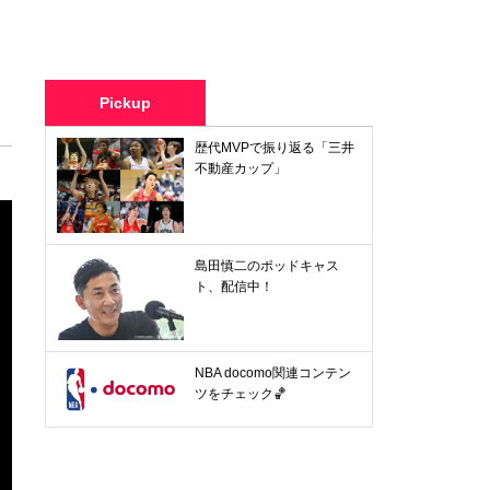
Pickup
歴代MVPで振り返る「三井
不動産カップ」
島田慎二のポッドキャス
ト、配信中！
NBA docomo関連コンテン
ツをチェック🏀