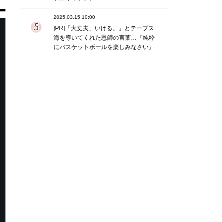
2025.03.15 10:00
[PR]「大丈夫、いける。」とテーブス
海を導いてくれた恩師の言葉…『純粋
にバスケットボールを楽しみなさい』