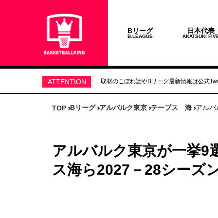
Bリーグ
日本代表
B.LEAGUE
AKATSUKI FIV
ATTENTION
取材のこぼれ話やBリーグ最新情報は公式Twit
Bリーグ
アルバルク東京
テーブス 海
アルバ
TOP
アルバルク東京が一挙9
ス海ら2027－28シー