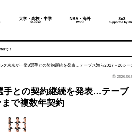
大学・高校・中学
NBA・海外
3x3
E
Student
World
supported by 36
terで！
ルク東京が一挙9選手との契約継続を発表…テーブス海ら2027－28シ
2026.06.
選手との契約継続を発表…テーブ
ズンまで複数年契約