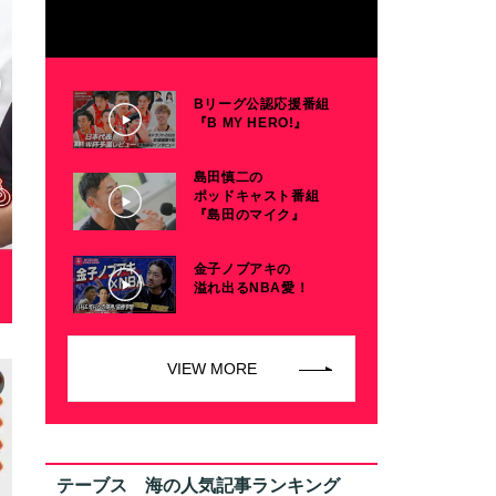
Bリーグ公認応援番組
『B MY HERO!』
島田慎二の
ポッドキャスト番組
『島田のマイク』
金子ノブアキの
溢れ出るNBA愛！
VIEW MORE
テーブス 海の人気記事ランキング