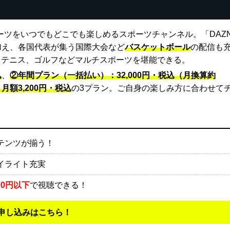
ーツをいつでもどこでも楽しめるスポーツチャンネル。「DAZ
に加え、各国代表が集う国際大会など
バスケットボール
の配信も
、テニス、ゴルフなどマルチスポーツを堪能できる。
込
、
②年間プラン（一括払い）：32,000円・税込（月換算約
額3,200円・税込
の3プラン。ご自身の楽しみ方に合わせて
ンテンツが揃う！
イライト充実
00円以下
で視聴できる！
申し込みはこちら！