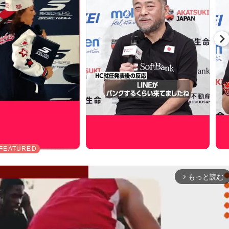
もっと読む
arrow_forward_ios