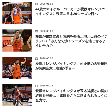
2026.06.04
44歳のマイケル・パーカーが愛媛オレンジバ
イキングスに残留…日本20シーズン目へ
2026.06.03
愛媛が俊野佳彦と契約を発表…地元出身のベテ
ランSG「みんなで沸くシーズンを過ごせるよ
うに全力で」
2026.06.02
愛媛オレンジバイキングス、司令塔の古野拓巳
が契約合意…在籍5季目へ
2026.05.28
愛媛オレンジバイキングスが玉木祥護との契約
継続を発表…「成績をさらに越えられるように
全力で」