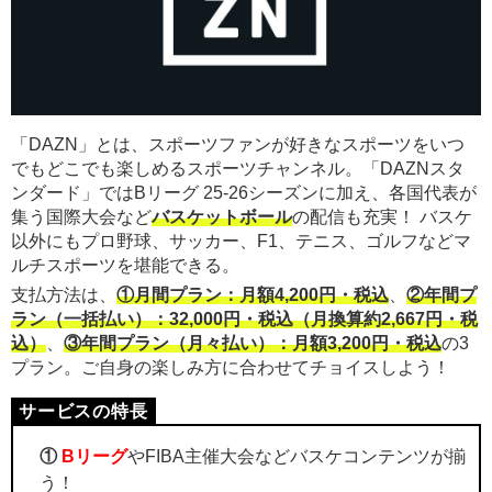
「DAZN」とは、スポーツファンが好きなスポーツをいつ
でもどこでも楽しめるスポーツチャンネル。「DAZNスタ
ンダード」ではBリーグ 25-26シーズンに加え、各国代表が
集う国際大会など
バスケットボール
の配信も充実！ バスケ
以外にもプロ野球、サッカー、F1、テニス、ゴルフなどマ
ルチスポーツを堪能できる。
支払方法は、
①月間プラン：月額4,200円・税込
、
②年間プ
ラン（一括払い）：32,000円・税込（月換算約2,667円・税
込）
、
③年間プラン（月々払い）：月額3,200円・税込
の3
プラン。ご自身の楽しみ方に合わせてチョイスしよう！
①
Bリーグ
やFIBA主催大会などバスケコンテンツが揃
う！