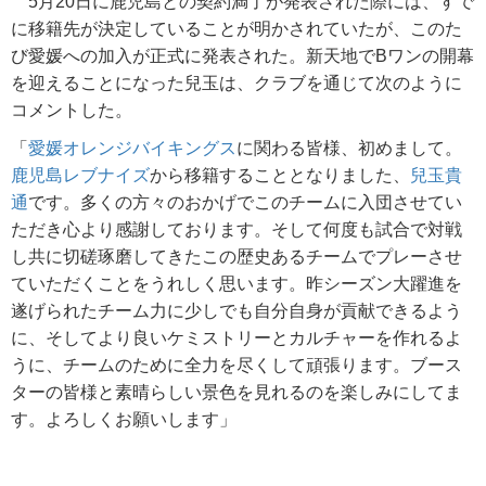
5月20日に鹿児島との契約満了が発表された際には、すで
に移籍先が決定していることが明かされていたが、このた
び愛媛への加入が正式に発表された。新天地でBワンの開幕
を迎えることになった兒玉は、クラブを通じて次のように
コメントした。
「
愛媛オレンジバイキングス
に関わる皆様、初めまして。
鹿児島レブナイズ
から移籍することとなりました、
兒玉貴
通
です。多くの方々のおかげでこのチームに入団させてい
ただき心より感謝しております。そして何度も試合で対戦
し共に切磋琢磨してきたこの歴史あるチームでプレーさせ
ていただくことをうれしく思います。昨シーズン大躍進を
遂げられたチーム力に少しでも自分自身が貢献できるよう
に、そしてより良いケミストリーとカルチャーを作れるよ
うに、チームのために全力を尽くして頑張ります。ブース
ターの皆様と素晴らしい景色を見れるのを楽しみにしてま
す。よろしくお願いします」