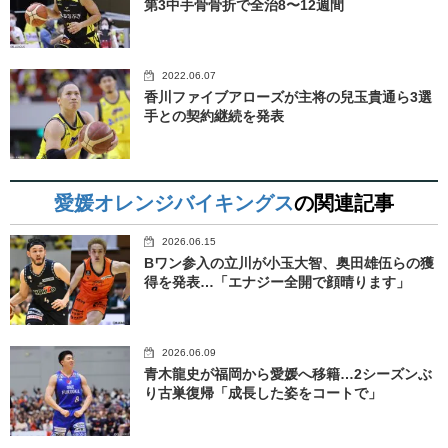
第3中手骨骨折で全治8〜12週間
2022.06.07
香川ファイブアローズが主将の兒玉貴通ら3選
手との契約継続を発表
愛媛オレンジバイキングス
の関連記事
2026.06.15
Bワン参入の立川が小玉大智、奥田雄伍らの獲
得を発表…「エナジー全開で顔晴ります」
2026.06.09
青木龍史が福岡から愛媛へ移籍…2シーズンぶ
り古巣復帰「成長した姿をコートで」