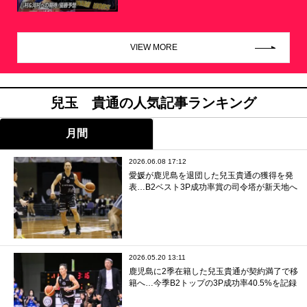
VIEW MORE
兒玉 貴通の人気記事ランキング
月間
2026.06.08 17:12
愛媛が鹿児島を退団した兒玉貴通の獲得を発
表…B2ベスト3P成功率賞の司令塔が新天地へ
2026.05.20 13:11
鹿児島に2季在籍した兒玉貴通が契約満了で移
籍へ…今季B2トップの3P成功率40.5%を記録