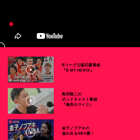
Bリーグ公認応援番組
『B MY HERO!』
島田慎二の
ポッドキャスト番組
『島田のマイク』
金子ノブアキの
溢れ出るNBA愛！