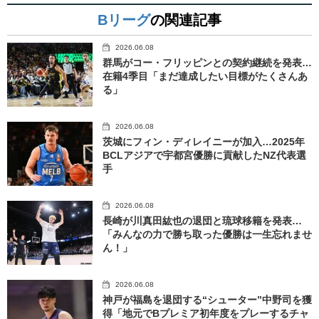
Bリーグ
の関連記事
2026.06.08
群馬がコー・フリッピンとの契約継続を発表…
在籍4季目「まだ達成したい目標がたくさんあ
る」
2026.06.08
茨城にフィン・ディレイニーが加入…2025年
BCLアジアで宇都宮優勝に貢献したNZ代表選
手
2026.06.08
長崎が川真田紘也の退団と琉球移籍を発表…
「みんなの力で勝ち取った優勝は一生忘れませ
ん！」
2026.06.08
神戸が福島を退団する“シューター”中野司を獲
得「地元でBプレミア初年度をプレーするチャ