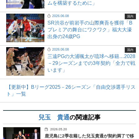
ムを構築するために」
2026.06.08
国内
SR渋谷が前岩手の山際爽吾を獲得「B
プレミアの舞台にワクワク」福大大濠
出身の24歳PG
2026.06.08
国内
三遠PGの大浦颯太が琉球へ移籍…2028
－29シーズンまでの3年契約「全力で戦
います」
【更新中】Bリーグ2025－26シーズン「自由交渉選手リス
ト」一覧
兒玉 貴通
の関連記事
2026.05.20
鹿児島に2季在籍した兒玉貴通が契約満了で移