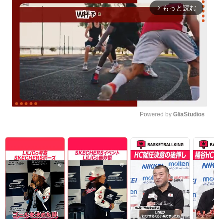
もっと読む
arrow_forward_ios
Powered by 
GliaStudios
Unmute