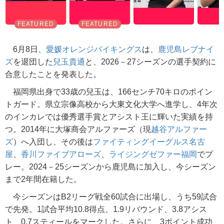
6月8日、
愛媛オレンジバイキングス
は、
鹿児島レブナイ
ズ
を退団した
兒玉貴通
と、2026－27シーズンの選手契約に
合意したことを発表した。
福岡県出身で33歳の兒玉は、166センチ70キロのポイン
トガード。県立宗像高校から大東文化大学へ進学し、4年次
のインカレでは優秀選手賞とアシスト王に輝いた実績を持
つ。2014年に大塚商会アルファーズ（現
越谷アルファー
ズ
）へ入団し、その後は
ファイティングイーグルス名古
屋
、
香川ファイブアローズ
、
ライジングゼファー福岡
でプ
レー。2024－25シーズンから鹿児島に加入し、今シーズン
まで2年間在籍した。
今シーズンはB2リーグ戦全60試合に出場し、うち59試合
で先発。1試合平均10.8得点、1.9リバウンド、3.8アシス
ト、0.7スティールをマークした。さらに、3ポイント成功