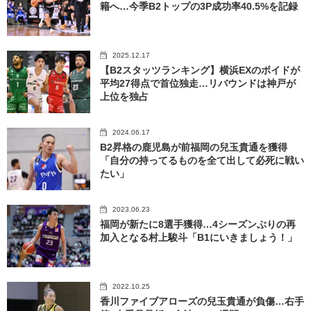
籍へ…今季B2トップの3P成功率40.5%を記録
2025.12.17
【B2スタッツランキング】横浜EXのボイドが
平均27得点で首位独走…リバウンドは神戸が
上位を独占
2024.06.17
B2昇格の鹿児島が前福岡の兒玉貴通を獲得
「自分の持ってるものを全て出して必死に戦い
たい」
2023.06.23
福岡が新たに8選手獲得…4シーズンぶりの再
加入となる村上駿斗「B1にいきましょう！」
2022.10.25
香川ファイブアローズの兒玉貴通が負傷…右手