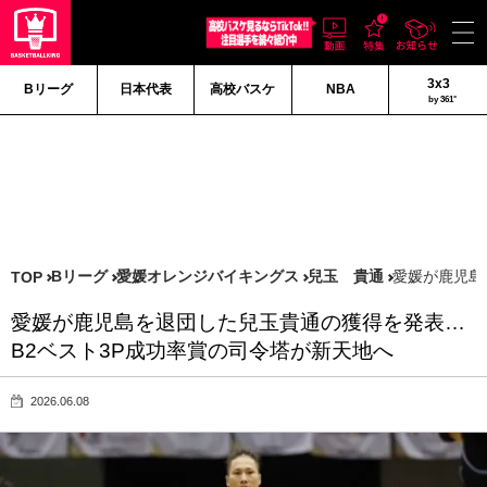
3x3
Bリーグ
日本代表
高校バスケ
NBA
by 361°
Bリーグ
愛媛オレンジバイキングス
兒玉 貴通
愛媛が鹿児島
TOP
愛媛が鹿児島を退団した兒玉貴通の獲得を発表…
B2ベスト3P成功率賞の司令塔が新天地へ
2026.06.08