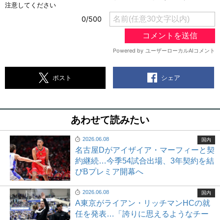
シェア
ポスト
あわせて読みたい
2026.06.08
国内
名古屋Dがアイザイア・マーフィーと契
約継続…今季54試合出場、3年契約を結
びBプレミア開幕へ
2026.06.08
国内
A東京がライアン・リッチマンHCの就
任を発表…「誇りに思えるようなチー