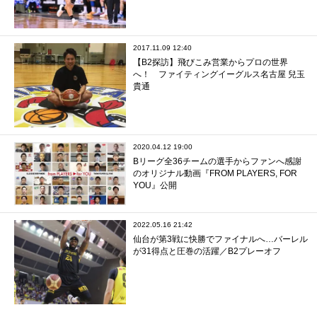
2017.11.09 12:40
【B2探訪】飛びこみ営業からプロの世界
へ！ ファイティングイーグルス名古屋 兒玉
貴通
2020.04.12 19:00
Bリーグ全36チームの選手からファンへ感謝
のオリジナル動画『FROM PLAYERS, FOR
YOU』公開
2022.05.16 21:42
仙台が第3戦に快勝でファイナルへ…バーレル
が31得点と圧巻の活躍／B2プレーオフ