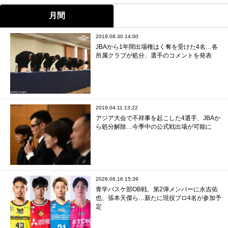
月間
2018.08.30 14:00
JBAから1年間出場権はく奪を受けた4名…各
所属クラブが処分、選手のコメントを発表
2019.04.11 13:22
アジア大会で不祥事を起こした4選手、JBAか
ら処分解除…今季中の公式戦出場が可能に
2026.06.16 15:39
青学バスケ部OB戦、第2弾メンバーに永吉佑
也、張本天傑ら…新たに現役プロ4名が参加予
定