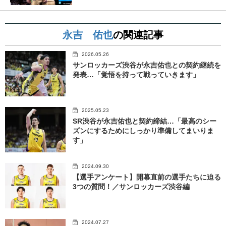
永吉 佑也
の関連記事
2026.05.26
サンロッカーズ渋谷が永吉佑也との契約継続を
発表…「覚悟を持って戦っていきます」
2025.05.23
SR渋谷が永吉佑也と契約締結…「最高のシー
ズンにするためにしっかり準備してまいりま
す」
2024.09.30
【選手アンケート】開幕直前の選手たちに迫る
3つの質問！／サンロッカーズ渋谷編
2024.07.27