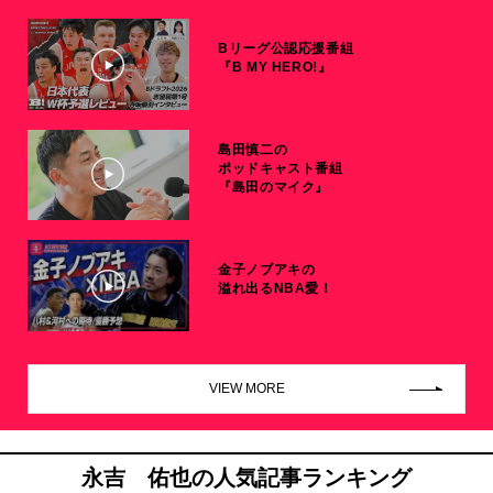
Bリーグ公認応援番組
『B MY HERO!』
島田慎二の
ポッドキャスト番組
『島田のマイク』
金子ノブアキの
溢れ出るNBA愛！
VIEW MORE
永吉 佑也の人気記事ランキング