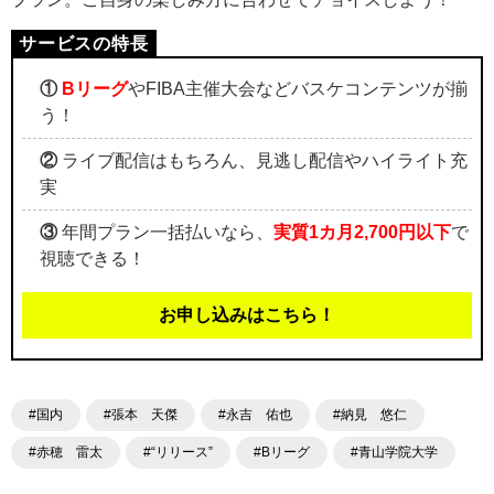
①
Bリーグ
やFIBA主催大会などバスケコンテンツが揃
う！
②
ライブ配信はもちろん、見逃し配信やハイライト充
実
③
年間プラン一括払いなら、
実質1カ月2,700円以下
で
視聴できる！
お申し込みはこちら！
#国内
#張本 天傑
#永吉 佑也
#納見 悠仁
#赤穂 雷太
#“リリース”
#Bリーグ
#青山学院大学