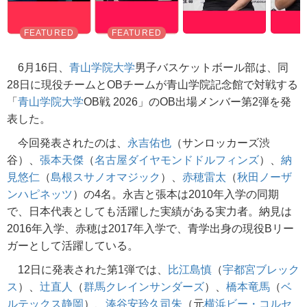
6月16日、
青山学院大学
男子バスケットボール部は、同
28日に現役チームとOBチームが青山学院記念館で対戦する
「
青山学院大学
OB戦 2026」のOB出場メンバー第2弾を発
表した。
今回発表されたのは、
永吉佑也
（サンロッカーズ渋
谷）、
張本天傑
（
名古屋ダイヤモンドドルフィンズ
）、
納
見悠仁
（
島根スサノオマジック
）、
赤穂雷太
（
秋田ノーザ
ンハピネッツ
）の4名。永吉と張本は2010年入学の同期
で、日本代表としても活躍した実績がある実力者。納見は
2016年入学、赤穂は2017年入学で、青学出身の現役Bリー
ガーとして活躍している。
12日に発表された第1弾では、
比江島慎
（
宇都宮ブレック
ス
）、
辻直人
（
群馬クレインサンダーズ
）、
橋本竜馬
（
ベ
ルテックス静岡
）、
湊谷安玲久司朱
（元
横浜ビー・コルセ