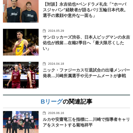
【対談】永吉佑也×ベンドラメ礼生「“ホーバ
スジャパン”経験者が語るパリ五輪日本代表。
選手の素顔や意外な一面も」
2024.05.29
サンロッカーズ渋谷、日本人ビッグマンの永吉
佑也が残留…在籍2季目へ「最大限尽くした
い」
2024.04.18
ニック・ファジーカス引退試合の出場メンバー
発表…川崎所属選手や元チームメートが参戦
Bリーグ
の関連記事
2026.06.16
ルカや安齋竜三を指標に…川崎で指導者キャリ
アをスタートする菊地祥平