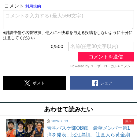
シェア
ポスト
あわせて読みたい
2026.06.13
国内
青学バスケ部OB戦、豪華メンバー第1
弾を発表…比江島慎、辻直人ら黄金期