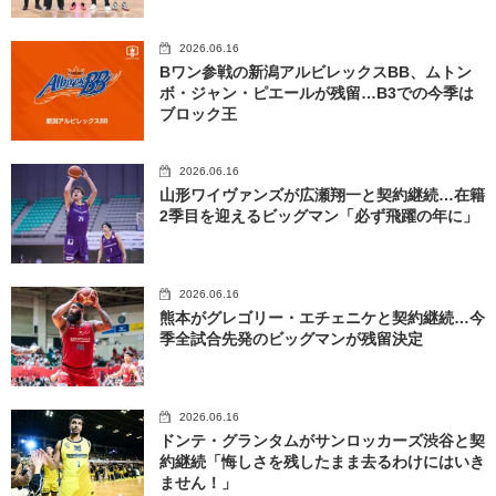
2026.06.16
Bワン参戦の新潟アルビレックスBB、ムトン
ボ・ジャン・ピエールが残留…B3での今季は
ブロック王
2026.06.16
山形ワイヴァンズが広瀬翔一と契約継続…在籍
2季目を迎えるビッグマン「必ず飛躍の年に」
2026.06.16
熊本がグレゴリー・エチェニケと契約継続…今
季全試合先発のビッグマンが残留決定
2026.06.16
ドンテ・グランタムがサンロッカーズ渋谷と契
約継続「悔しさを残したまま去るわけにはいき
ません！」