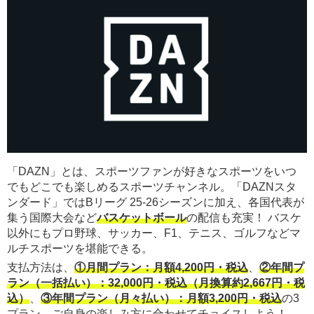
「DAZN」とは、スポーツファンが好きなスポーツをいつ
でもどこでも楽しめるスポーツチャンネル。「DAZNスタ
ンダード」ではBリーグ 25-26シーズンに加え、各国代表が
集う国際大会など
バスケットボール
の配信も充実！ バスケ
以外にもプロ野球、サッカー、F1、テニス、ゴルフなどマ
ルチスポーツを堪能できる。
支払方法は、
①月間プラン：月額4,200円・税込
、
②年間プ
ラン（一括払い）：32,000円・税込（月換算約2,667円・税
込）
、
③年間プラン（月々払い）：月額3,200円・税込
の3
プラン。ご自身の楽しみ方に合わせてチョイスしよう！