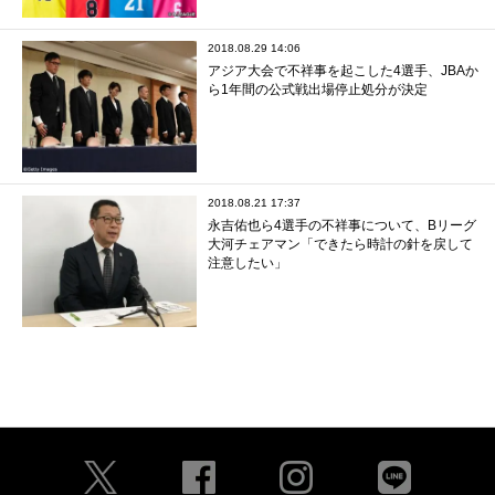
2018.08.29 14:06
アジア大会で不祥事を起こした4選手、JBAか
ら1年間の公式戦出場停止処分が決定
2018.08.21 17:37
永吉佑也ら4選手の不祥事について、Bリーグ
大河チェアマン「できたら時計の針を戻して
注意したい」