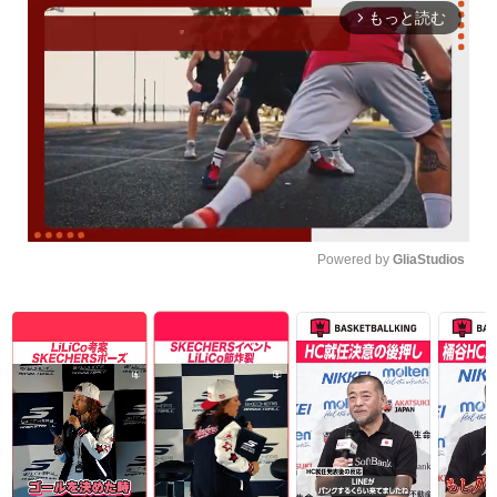
もっと読む
arrow_forward_ios
Powered by 
GliaStudios
Unmute