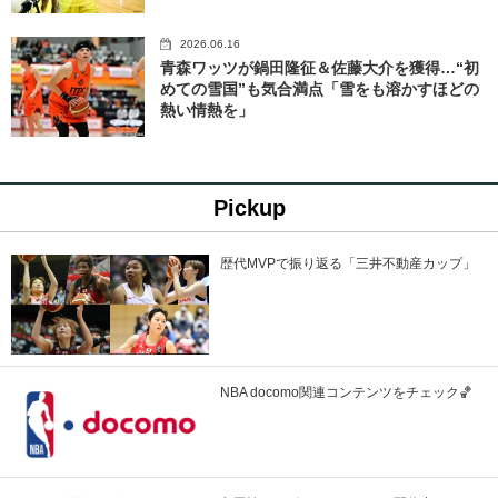
2026.06.16
青森ワッツが鍋田隆征＆佐藤大介を獲得…“初
めての雪国”も気合満点「雪をも溶かすほどの
熱い情熱を」
Pickup
歴代MVPで振り返る「三井不動産カップ」
NBA docomo関連コンテンツをチェック🏀