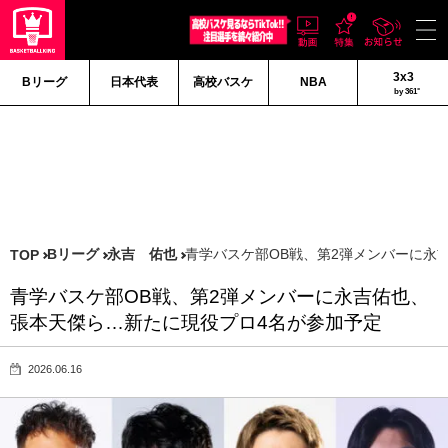
3x3
Bリーグ
日本代表
高校バスケ
NBA
by 361°
Bリーグ
永吉 佑也
青学バスケ部OB戦、第2弾メンバーに永
TOP
青学バスケ部OB戦、第2弾メンバーに永吉佑也、
張本天傑ら…新たに現役プロ4名が参加予定
2026.06.16