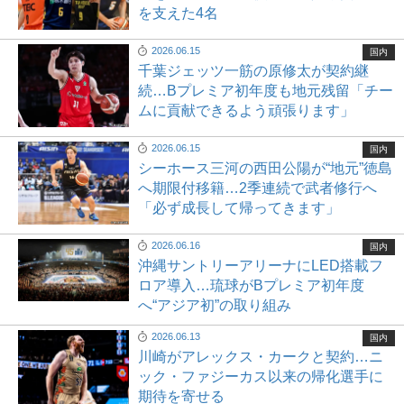
を支えた4名
2026.06.15
国内
千葉ジェッツ一筋の原修太が契約継
続…Bプレミア初年度も地元残留「チー
ムに貢献できるよう頑張ります」
2026.06.15
国内
シーホース三河の西田公陽が“地元”徳島
へ期限付移籍…2季連続で武者修行へ
「必ず成長して帰ってきます」
2026.06.16
国内
沖縄サントリーアリーナにLED搭載フ
ロア導入…琉球がBプレミア初年度
へ“アジア初”の取り組み
2026.06.13
国内
川崎がアレックス・カークと契約…ニ
ック・ファジーカス以来の帰化選手に
期待を寄せる