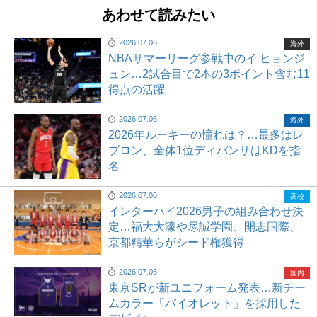
あわせて読みたい
2026.07.06
海外
NBAサマーリーグ参戦中のイ ヒョンジ
ュン…2試合目で2本の3ポイント含む11
得点の活躍
2026.07.06
海外
2026年ルーキーの憧れは？…最多はレ
ブロン、全体1位ディバンサはKDを指
名
2026.07.06
高校
インターハイ2026男子の組み合わせ決
定…福大大濠や尽誠学園、開志国際、
京都精華らがシード権獲得
2026.07.06
国内
東京SRが新ユニフォーム発表…新チー
ムカラー「バイオレット」を採用した