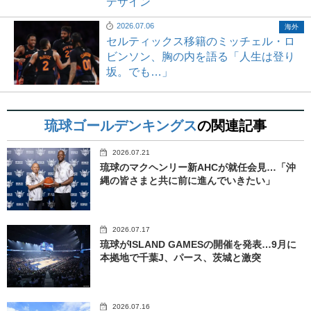
デザイン
2026.07.06
海外
セルティックス移籍のミッチェル・ロ
ビンソン、胸の内を語る「人生は登り
坂。でも…」
琉球ゴールデンキングス
の関連記事
2026.07.21
琉球のマクヘンリー新AHCが就任会見…「沖
縄の皆さまと共に前に進んでいきたい」
2026.07.17
琉球がISLAND GAMESの開催を発表…9月に
本拠地で千葉J、パース、茨城と激突
2026.07.16