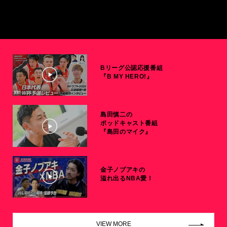
Bリーグ公認応援番組
『B MY HERO!』
島田慎二の
ポッドキャスト番組
『島田のマイク』
金子ノブアキの
溢れ出るNBA愛！
VIEW MORE