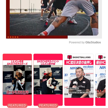
Powered by 
GliaStudios
Unmute