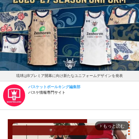
琉球はBプレミア開幕に向け新たなユニフォームデザインを発表
バスケットボールキング編集部
バスケ情報専門サイト
もっと読む
arrow_forward_ios