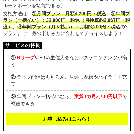
ルチスポーツを堪能できる。
支払方法は、
①月間プラン：月額4,200円・税込
、
②年間プ
ラン（一括払い）：32,000円・税込（月換算約2,667円・税
込）
、
③年間プラン（月々払い）：月額3,200円・税込
の3
プラン。ご自身の楽しみ方に合わせてチョイスしよう！
①
Bリーグ
やFIBA主催大会などバスケコンテンツが揃
う！
②
ライブ配信はもちろん、見逃し配信やハイライト充
実
③
年間プラン一括払いなら、
実質1カ月2,700円以下
で
視聴できる！
お申し込みはこちら！