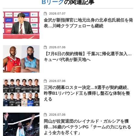
Bリーグ
の関連記事
2026.07.07
金沢が新指揮官に地元出身の北卓也氏就任を発
表…川崎クラブフェローも継続
2026.07.06
【7月6日の契約情報】千葉Jに帰化選手加入…
キューバ代表が新天地へ
2026.07.06
三河の開幕ロスター決定…9選手が契約継続、
昨季B1リバウンド王も獲得し盤石な体制を整
える
2026.07.06
岡山が佐賀退団のレイナルド・ガルシアを獲
得…36歳のベテランPG「チームの力になれる
よう全力を尽くす」