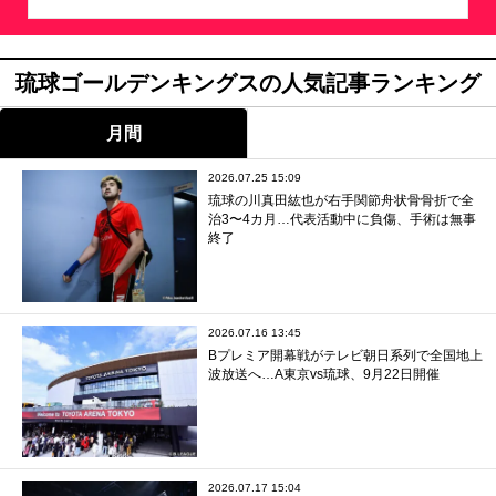
琉球ゴールデンキングスの人気記事ランキング
月間
2026.07.25 15:09
琉球の川真田紘也が右手関節舟状骨骨折で全
治3〜4カ月…代表活動中に負傷、手術は無事
終了
2026.07.16 13:45
Bプレミア開幕戦がテレビ朝日系列で全国地上
波放送へ…A東京vs琉球、9月22日開催
2026.07.17 15:04