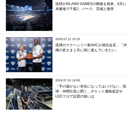
琉球がISLAND GAMESの開催を発表…9月に
本拠地で千葉J、パース、茨城と激突
2026.07.21 15:15
琉球のマクヘンリー新AHCが就任会見…「沖
縄の皆さまと共に前に進んでいきたい」
2026.07.01 18:00
「手の届かない存在になってはいけない」琉
球・仲間社長に聞く…チケット価格改定や
LEDフロア設置の狙いは