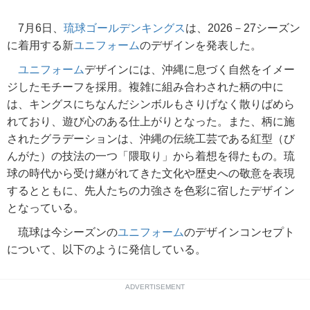
7月6日、
琉球ゴールデンキングス
は、2026－27シーズン
に着用する新
ユニフォーム
のデザインを発表した。
ユニフォーム
デザインには、沖縄に息づく自然をイメー
ジしたモチーフを採用。複雑に組み合わされた柄の中に
は、キングスにちなんだシンボルもさりげなく散りばめら
れており、遊び心のある仕上がりとなった。また、柄に施
されたグラデーションは、沖縄の伝統工芸である紅型（び
んがた）の技法の一つ「隈取り」から着想を得たもの。琉
球の時代から受け継がれてきた文化や歴史への敬意を表現
するとともに、先人たちの力強さを色彩に宿したデザイン
となっている。
琉球は今シーズンの
ユニフォーム
のデザインコンセプト
について、以下のように発信している。
ADVERTISEMENT