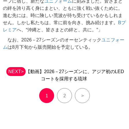
ーフに宿し、新たな
ユニフォーム
に刻みました。皆さまと
の絆を誇り高く身にまとい、ともに強く戦い抜くために。
進む先には、時に険しい荒波が待ち受けているかもしれま
せん。しかし私たちは、常に前を向き、挑み続けます。
Bプ
レミア
へ、“沖縄と、皆さまとの絆と、共に。”」
なお、2026－27シーズンのオーセンティック
ユニフォー
ム
は8月下旬から販売開始を予定している。
NEXT>
【動画】2026－27シーズンに、アジア初のLED
コートを採用する琉球
1
2
>