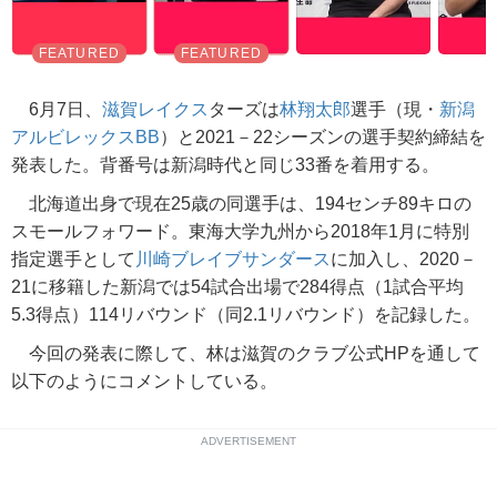
6月7日、
滋賀レイクス
ターズは
林翔太郎
選手（現・
新潟
アルビレックスBB
）と2021－22シーズンの選手契約締結を
発表した。背番号は新潟時代と同じ33番を着用する。
北海道出身で現在25歳の同選手は、194センチ89キロの
スモールフォワード。東海大学九州から2018年1月に特別
指定選手として
川崎ブレイブサンダース
に加入し、2020－
21に移籍した新潟では54試合出場で284得点（1試合平均
5.3得点）114リバウンド（同2.1リバウンド）を記録した。
今回の発表に際して、林は滋賀のクラブ公式HPを通して
以下のようにコメントしている。
ADVERTISEMENT