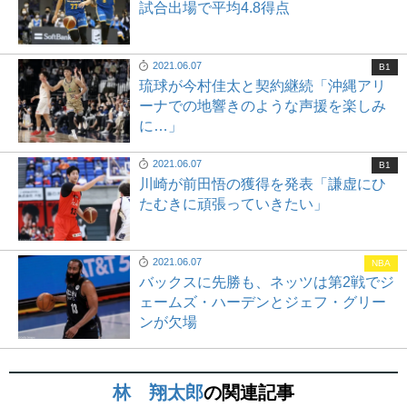
試合出場で平均4.8得点
2021.06.07
B1
琉球が今村佳太と契約継続「沖縄アリ
ーナでの地響きのような声援を楽しみ
に…」
2021.06.07
B1
川崎が前田悟の獲得を発表「謙虚にひ
たむきに頑張っていきたい」
2021.06.07
NBA
バックスに先勝も、ネッツは第2戦でジ
ェームズ・ハーデンとジェフ・グリー
ンが欠場
林 翔太郎
の関連記事