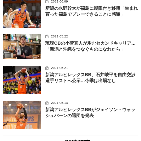
2021.06.09
新潟の水野幹太が福島に期限付き移籍「生まれ
育った福島でプレーできることに感謝」
2021.05.22
琉球OBの小菅直人が歩むセカンドキャリア…
「新潟と沖縄をつなぐものになれたら」
2021.05.21
新潟アルビレックスBB、石井峻平を自由交渉
選手リストへ公示…今季は出場なし
2021.05.14
新潟アルビレックスBBがジェイソン・ウォッ
シュバーンの退団を発表