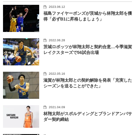
2023.06.12
福島ファイヤーボンズが茨城から林翔太郎を獲
得「必ずB1に昇格しましょう」
2022.06.28
茨城ロボッツが林翔太郎と契約合意…今季滋賀
レイクスターズで56試合出場
2022.05.16
滋賀が林翔太郎との契約解除を発表「充実した
シーズンを送ることができた」
2021.04.09
林翔太郎がスポルディングとブランドアンバサ
ダー契約締結