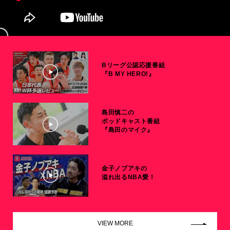
Bリーグ公認応援番組
『B MY HERO!』
島田慎二の
ポッドキャスト番組
『島田のマイク』
金子ノブアキの
溢れ出るNBA愛！
VIEW MORE