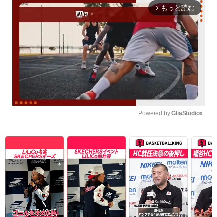
もっと読む
arrow_forward_ios
Powered by 
GliaStudios
Unmute