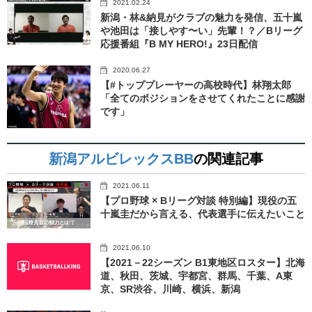
2021.02.24
新潟・林&納見がクラブの魅力を発信、五十嵐
や池田は「接しやす〜い」先輩！？／Bリーグ
応援番組『B MY HERO!』23日配信
2020.06.27
【#トッププレーヤーの高校時代】林翔太郎
「全てのポジションをさせてくれたことに感謝
です」
新潟アルビレックスBB
の関連記事
2021.06.11
【プロ野球 × Bリーグ対談 特別編】現役の五
十嵐圭だから言える、代表選手に伝えたいこと
2021.06.10
【2021－22シーズン B1東地区ロスター】北海
道、秋田、茨城、宇都宮、群馬、千葉、A東
京、SR渋谷、川崎、横浜、新潟