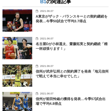
B1
の関連記事
2021.06.07
A東京がザック・バランスキーとの契約継続を
発表…今季50試合で平均3.7得点
2021.06.07
名古屋Dが小林遥太、齋藤拓実と契約継続「精
一杯頑張ります！」
2021.06.07
信州が武井弘明との契約満了を発表「地元信州
で戦えて本当に幸せでした」
2021.06.07
信州が前田怜緒の獲得を発表…今季57試合出
場で平均4.8得点