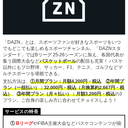
「DAZN」とは、スポーツファンが好きなスポーツをいつ
でもどこでも楽しめるスポーツチャンネル。「DAZNスタ
ンダード」ではBリーグ 25-26シーズンに加え、各国代表が
集う国際大会など
バスケットボール
の配信も充実！ バスケ
以外にもプロ野球、サッカー、F1、テニス、ゴルフなどマ
ルチスポーツを堪能できる。
支払方法は、
①月間プラン：月額4,200円・税込
、
②年間プ
ラン（一括払い）：32,000円・税込（月換算約2,667円・税
込）
、
③年間プラン（月々払い）：月額3,200円・税込
の3
プラン。ご自身の楽しみ方に合わせてチョイスしよう！
①
Bリーグ
やFIBA主催大会などバスケコンテンツが揃