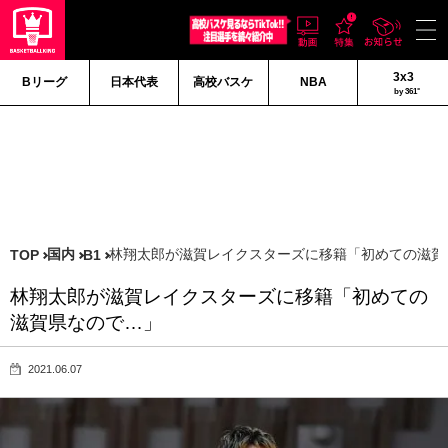
3x3
Bリーグ
日本代表
高校バスケ
NBA
by 361°
国内
林翔太郎が滋賀レイクスターズに移籍「初めての滋賀
TOP
B1
林翔太郎が滋賀レイクスターズに移籍「初めての
滋賀県なので…」
2021.06.07