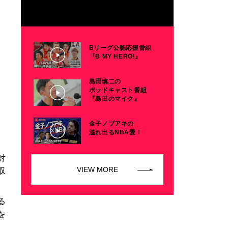
Bリーグ公認応援番組
『B MY HERO!』
島田慎二の
ポッドキャスト番組
『島田のマイク』
金子ノブアキの
溢れ出るNBA愛！
対
VIEW MORE
収
る
を