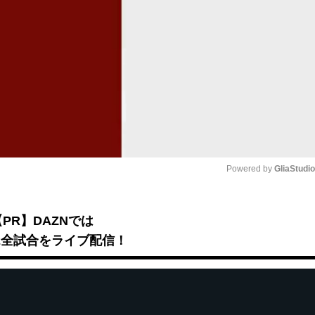
Powered by 
GliaStudi
Mute
【PR】DAZNでは
B2全試合をライブ配信！