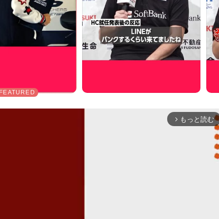
もっと読む
arrow_forward_ios