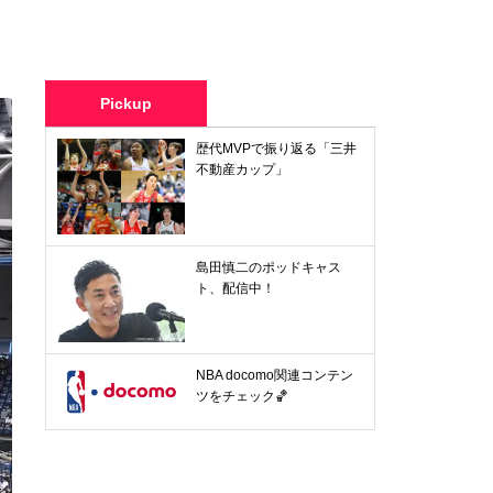
Pickup
歴代MVPで振り返る「三井
不動産カップ」
島田慎二のポッドキャス
ト、配信中！
NBA docomo関連コンテン
ツをチェック🏀