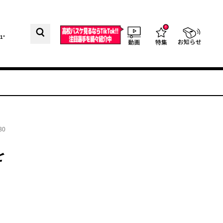
1°
30
を