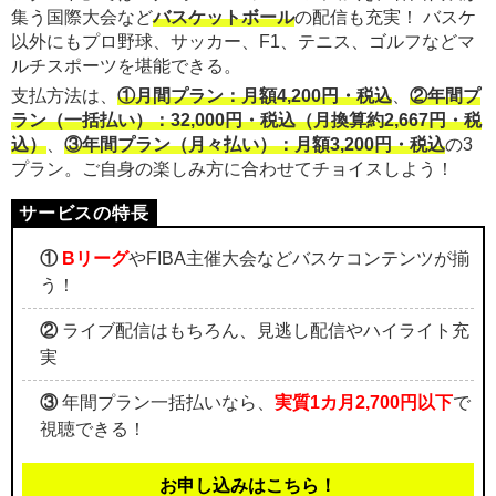
集う国際大会など
バスケットボール
の配信も充実！ バスケ
以外にもプロ野球、サッカー、F1、テニス、ゴルフなどマ
ルチスポーツを堪能できる。
支払方法は、
①月間プラン：月額4,200円・税込
、
②年間プ
ラン（一括払い）：32,000円・税込（月換算約2,667円・税
込）
、
③年間プラン（月々払い）：月額3,200円・税込
の3
プラン。ご自身の楽しみ方に合わせてチョイスしよう！
①
Bリーグ
やFIBA主催大会などバスケコンテンツが揃
う！
②
ライブ配信はもちろん、見逃し配信やハイライト充
実
③
年間プラン一括払いなら、
実質1カ月2,700円以下
で
視聴できる！
お申し込みはこちら！