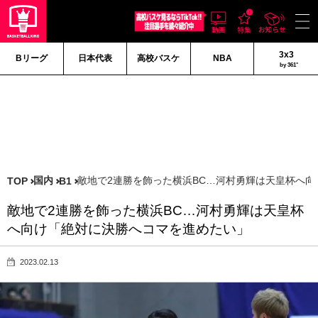
3x3
Bリーグ
日本代表
高校バスケ
NBA
by 361°
国内
敵地で2連勝を飾った横浜BC…河村勇輝は天皇杯へ
TOP
B1
敵地で2連勝を飾った横浜BC…河村勇輝は天皇杯
へ向け「絶対に決勝へコマを進めたい」
2023.02.13