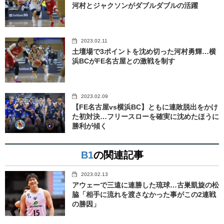
河村とジャクソンがダブルダブルの活躍
2023.02.11
土壇場で3ポイントを沈め切った河村勇輝…横
浜BCがFE名古屋との激戦を制す
2023.02.09
【FE名古屋vs横浜BC】ともに連敗脱出をかけ
た初対決…フリースローを確実に沈めたほうに
勝利が傾く
B1
の関連記事
2023.02.13
アウェーで三遠に連勝した琉球…古巣凱旋の松
脇「相手に流れを渡さなかった事がこの2連戦
の勝因」