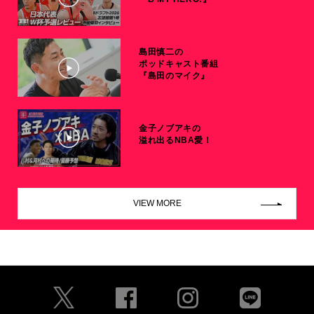
島田慎二の
ポッドキャスト番組
『島田のマイク』
金子ノブアキの
溢れ出るNBA愛！
VIEW MORE