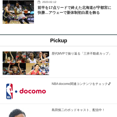
2023.02.12
前半を17点リードで終えた北海道が宇都宮に
快勝…アウェーで新体制初白星を飾る
Pickup
歴代MVPで振り返る「三井不動産カップ」
NBA docomo関連コンテンツをチェック🏀
島田慎二のポッドキャスト、配信中！