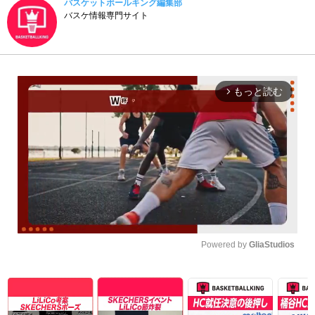
バスケットボールキング編集部
バスケ情報専門サイト
もっと読む
arrow_forward_ios
Powered by 
GliaStudios
Unmute