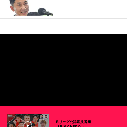
Bリーグ公認応援番組
『B MY HERO!』