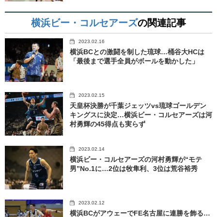
横浜ビー・コルセアーズ
の関連記事
2023.02.16
横浜BCとの激闘を制した琉球…桶谷大HCは
「最後まで選手全員がボールを動かした」
2023.02.15
天皇杯決勝が千葉ジェッツvs琉球ゴールデン
キングスに決定…横浜ビー・コルセアーズは河
村勇輝の45得点も実らず
2023.02.14
横浜ビー・コルセアーズの河村勇輝が“モテ
男”No.1に…2位は牧隼利、3位は荒谷裕秀
2023.02.12
横浜BCがアウェーでFE名古屋に連勝を飾る…