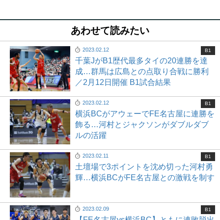
あわせて読みたい
2023.02.12
B1
千葉JがB1歴代最多タイの20連勝を達
成…群馬は広島との点取り合戦に勝利
／2月12日開催 B1試合結果
2023.02.12
B1
横浜BCがアウェーでFE名古屋に連勝を
飾る…河村とジャクソンがダブルダブ
ルの活躍
2023.02.11
B1
土壇場で3ポイントを沈め切った河村勇
輝…横浜BCがFE名古屋との激戦を制す
2023.02.09
B1
【FE名古屋vs横浜BC】ともに連敗脱出