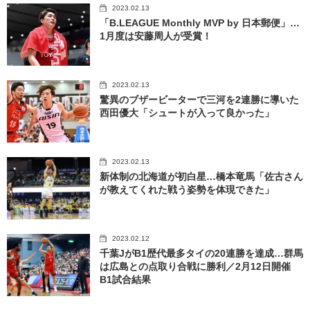
2023.02.13
「B.LEAGUE Monthly MVP by 日本郵便」…
1月度は安藤周人が受賞！
2023.02.13
驚異のブザービーターで三河を2連勝に導いた
西田優大「シュートが入って良かった」
2023.02.13
新体制の北海道が初白星…橋本竜馬「佐古さん
が教えてくれた戦う姿勢を体現できた」
2023.02.12
千葉JがB1歴代最多タイの20連勝を達成…群馬
は広島との点取り合戦に勝利／2月12日開催
B1試合結果