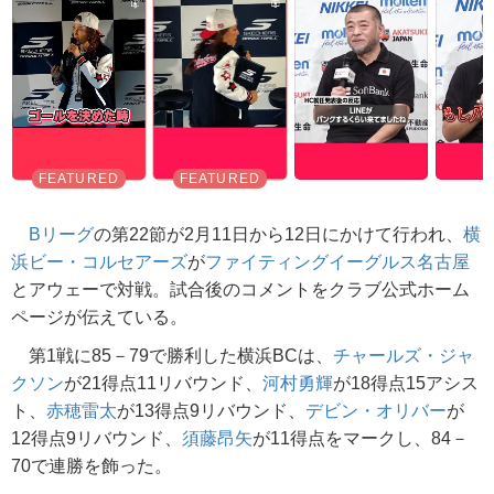
Bリーグ
の第22節が2月11日から12日にかけて行われ、
横
浜ビー・コルセアーズ
が
ファイティングイーグルス名古屋
とアウェーで対戦。試合後のコメントをクラブ公式ホーム
ページが伝えている。
第1戦に85－79で勝利した横浜BCは、
チャールズ・ジャ
クソン
が21得点11リバウンド、
河村勇輝
が18得点15アシス
ト、
赤穂雷太
が13得点9リバウンド、
デビン・オリバー
が
12得点9リバウンド、
須藤昂矢
が11得点をマークし、84－
70で連勝を飾った。