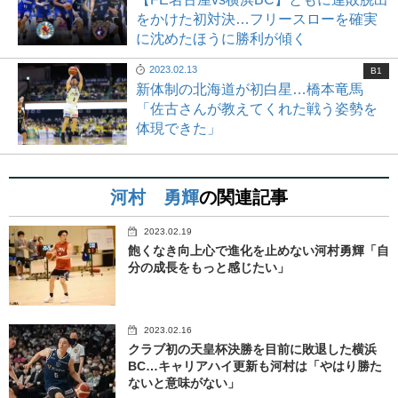
をかけた初対決…フリースローを確実
に沈めたほうに勝利が傾く
2023.02.13
B1
新体制の北海道が初白星…橋本竜馬
「佐古さんが教えてくれた戦う姿勢を
体現できた」
河村 勇輝
の関連記事
2023.02.19
飽くなき向上心で進化を止めない河村勇輝「自
分の成長をもっと感じたい」
2023.02.16
クラブ初の天皇杯決勝を目前に敗退した横浜
BC…キャリアハイ更新も河村は「やはり勝た
ないと意味がない」