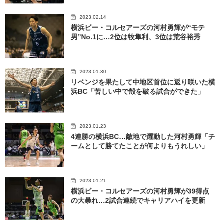
2023.02.14
横浜ビー・コルセアーズの河村勇輝が“モテ
男”No.1に…2位は牧隼利、3位は荒谷裕秀
2023.01.30
リベンジを果たして中地区首位に返り咲いた横
浜BC「苦しい中で殻を破る試合ができた」
2023.01.23
4連勝の横浜BC…敵地で躍動した河村勇輝「チ
ームとして勝てたことが何よりもうれしい」
2023.01.21
横浜ビー・コルセアーズの河村勇輝が39得点
の大暴れ…2試合連続でキャリアハイを更新