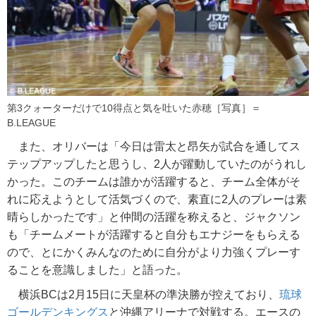
第3クォーターだけで10得点と気を吐いた赤穂［写真］＝
B.LEAGUE
また、オリバーは「今日は雷太と昂矢が試合を通してス
テップアップしたと思うし、2人が躍動していたのがうれし
かった。このチームは誰かが活躍すると、チーム全体がそ
れに応えようとして活気づくので、素直に2人のプレーは素
晴らしかったです」と仲間の活躍を称えると、ジャクソン
も「チームメートが活躍すると自分もエナジーをもらえる
ので、とにかくみんなのために自分がより力強くプレーす
ることを意識しました」と語った。
横浜BCは2月15日に天皇杯の準決勝が控えており、
琉球
ゴールデンキングス
と沖縄アリーナで対戦する。エースの