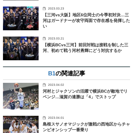
2023.03.23
【三河vs大阪】地区6位同士の今季初対決…三
河はガードナーが攻守両面で存在感を発揮した
い
2023.03.21
【横浜BCvs三河】前回対戦は接戦を制した三
河、初めて戦う河村勇輝にどう対抗するか
B1
の関連記事
2023.04.02
河村とジャクソンの活躍で横浜BCが敵地でリ
ベンジ…滋賀の連勝は「4」でストップ
2023.04.01
島根スサノオマジックが激戦の西地区からチャ
ンピオンシップ一番乗り