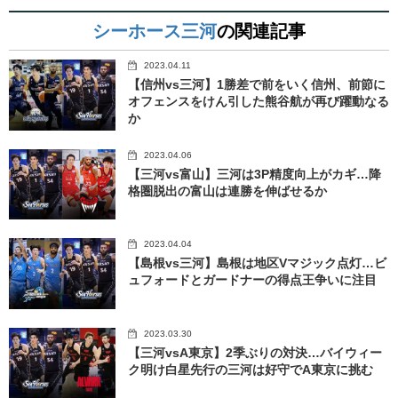
シーホース三河
の関連記事
2023.04.11
【信州vs三河】1勝差で前をいく信州、前節に
オフェンスをけん引した熊谷航が再び躍動なる
か
2023.04.06
【三河vs富山】三河は3P精度向上がカギ…降
格圏脱出の富山は連勝を伸ばせるか
2023.04.04
【島根vs三河】島根は地区Vマジック点灯…ビ
ュフォードとガードナーの得点王争いに注目
2023.03.30
【三河vsA東京】2季ぶりの対決…バイウィー
ク明け白星先行の三河は好守でA東京に挑む