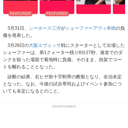
3月31日、
シーホース三河
が
シェーファーアヴィ幸樹
の負
傷を発表した。
3月26日の
大阪エヴェッサ
戦にスターターとして出場した
シェーファーは、第1クォーター残り8分27秒、速攻でのダ
ンクを狙った場面で着地時に負傷。そのまま、担架でコー
トを離れることとなった。
診断の結果、右ヒザ前十字靭帯の断裂となり、全治未定
となった。なお、今後の試合帯同およびイベント参加につ
いても未定になるとのこと。
ADVERTISEMENT