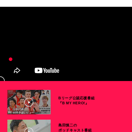
Bリーグ公認応援番組
『B MY HERO!』
島田慎二の
ポッドキャスト番組