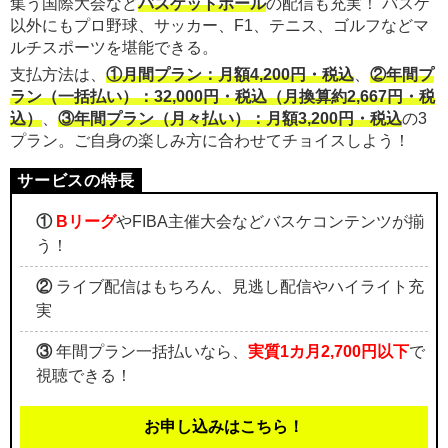
集う国際大会など
バスケットボール
の配信も充実！ バスケ
以外にもプロ野球、サッカー、F1、テニス、ゴルフなどマ
ルチスポーツを堪能できる。
支払方法は、
①月間プラン：月額4,200円・税込
、
②年間プ
ラン（一括払い）：32,000円・税込（月換算約2,667円・税
込）
、
③年間プラン（月々払い）：月額3,200円・税込
の3
プラン。ご自身の楽しみ方に合わせてチョイスしよう！
①
Bリーグ
やFIBA主催大会などバスケコンテンツが揃
う！
②
ライブ配信はもちろん、見逃し配信やハイライト充
実
③
年間プラン一括払いなら、
実質1カ月2,700円以下
で
視聴できる！
お申し込みはこちら！