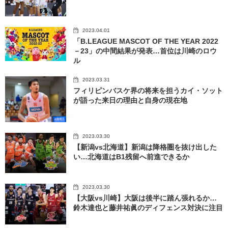
2023.04.01
「B.LEAGUE MASCOT OF THE YEAR 2022
－23」の中間結果が発表…首位は川崎のロウ
ル
2023.03.31
フィリピンバスケ界の将来を担うカイ・ソット
が語った来日の理由と自身の現在地
2023.03.30
【新潟vs北海道】新潟は降格圏を抜け出した
い…北海道はB1残留へ前進できるか
2023.03.30
【大阪vs川崎】大阪は後半に踏ん張れるか…
鈴木達也と藤井祐眞のディフェンス対決に注目