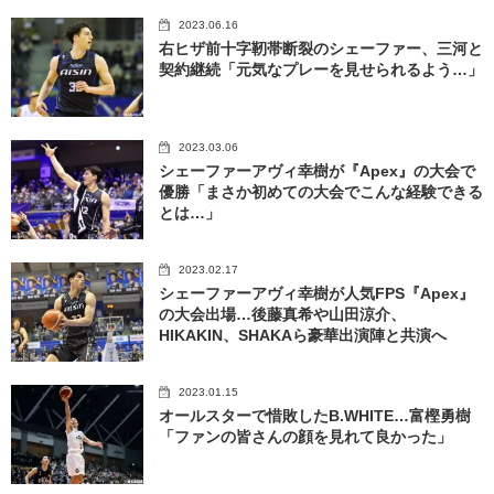
2023.06.16
右ヒザ前十字靭帯断裂のシェーファー、三河と
契約継続「元気なプレーを見せられるよう…」
2023.03.06
シェーファーアヴィ幸樹が『Apex』の大会で
優勝「まさか初めての大会でこんな経験できる
とは…」
2023.02.17
シェーファーアヴィ幸樹が人気FPS『Apex』
の大会出場…後藤真希や山田涼介、
HIKAKIN、SHAKAら豪華出演陣と共演へ
2023.01.15
オールスターで惜敗したB.WHITE…富樫勇樹
「ファンの皆さんの顔を見れて良かった」