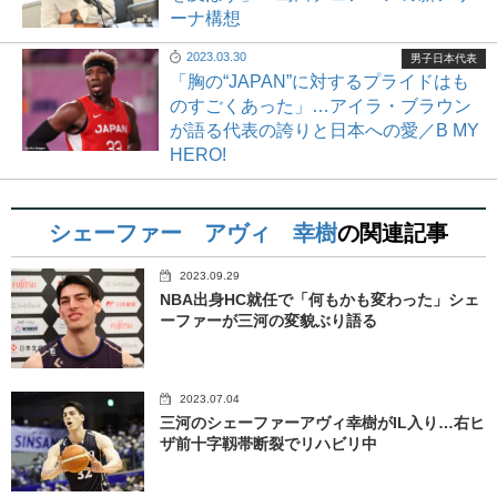
ーナ構想
2023.03.30
男子日本代表
「胸の“JAPAN”に対するプライドはも
のすごくあった」…アイラ・ブラウン
が語る代表の誇りと日本への愛／B MY
HERO!
シェーファー アヴィ 幸樹
の関連記事
2023.09.29
NBA出身HC就任で「何もかも変わった」シェ
ーファーが三河の変貌ぶり語る
2023.07.04
三河のシェーファーアヴィ幸樹がIL入り…右ヒ
ザ前十字靱帯断裂でリハビリ中