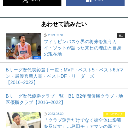
あわせて読みたい
2023.03.31
B1
フィリピンバスケ界の将来を担うカ
イ・ソットが語った来日の理由と自身
の現在地
Bリーグ歴代表彰選手一覧：MVP・ベスト5・ベスト6thマ
ン・最優秀新人賞・ベストDF・リーダーズ
【2016~2022】
Bリーグ歴代優勝クラブ一覧：B1･B2年間優勝クラブ・地
区優勝クラブ【2016~2022】
2023.03.30
島田のマイク
「クラブ運営だけでなく街全体に影響
を及ぼす」…島田チェアマンの新アリ