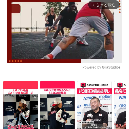
もっと読む
arrow_forward_ios
Powered by 
GliaStudios
Unmute