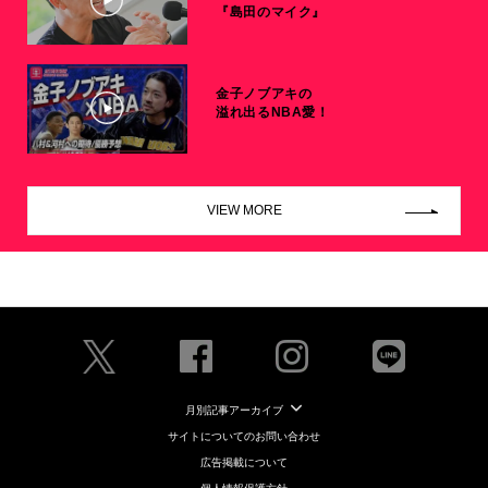
『島田のマイク』
金子ノブアキの
溢れ出るNBA愛！
VIEW MORE
月別記事アーカイブ
サイトについてのお問い合わせ
広告掲載について