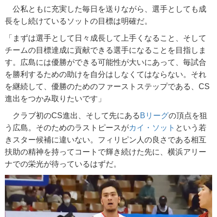
公私ともに充実した毎日を送りながら、選手としても成
長をし続けているソットの目標は明確だ。
「まずは選手として日々成長して上手くなること、そして
チームの目標達成に貢献できる選手になることを目指しま
す。広島には優勝ができる可能性が大いにあって、毎試合
を勝利するための助けを自分はしなくてはならない。それ
を継続して、優勝のためのファーストステップである、CS
進出をつかみ取りたいです」
クラブ初のCS進出、そして先にある
Bリーグ
の頂点を狙
う広島。そのためのラストピースが
カイ・ソット
という若
きスター候補に違いない。フィリピン人の良さである相互
扶助の精神を持ってコートで輝き続けた先に、横浜アリー
ナでの栄光が待っているはずだ。