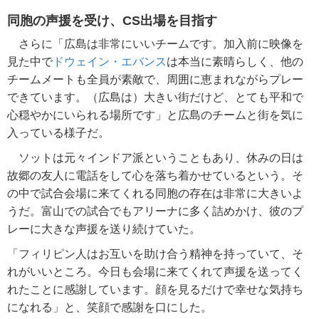
同胞の声援を受け、CS出場を目指す
さらに「広島は非常にいいチームです。加入前に映像を
見た中で
ドウェイン・エバンス
は本当に素晴らしく、他の
チームメートも全員が素敵で、周囲に恵まれながらプレー
できています。（広島は）大きい街だけど、とても平和で
心穏やかにいられる場所です」と広島のチームと街を気に
入っている様子だ。
ソットは元々インドア派ということもあり、休みの日は
故郷の友人に電話をして心を落ち着かせているという。そ
の中で試合会場に来てくれる同胞の存在は非常に大きいよ
うだ。富山での試合でもアリーナに多く詰めかけ、彼のプ
レーに大きな声援を送り続けていた。
「フィリピン人はお互いを助け合う精神を持っていて、そ
れがいいところ。今日も会場に来てくれて声援を送ってく
れたことに感謝しています。顔を見るだけで幸せな気持ち
になれる」と、笑顔で感謝を口にした。