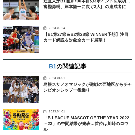
辻直人がB1通算700本目の3ポイントを成功…
富樫勇樹、岸本隆一に次ぐ3人目の達成者に
2023.03.24
【B1第27節＆B2第28節 WINNER予想】注目
カード解説＆対象全カード展望！
B1
の関連記事
2023.04.01
島根スサノオマジックが激戦の西地区からチャ
ンピオンシップ一番乗り
2023.04.01
「B.LEAGUE MASCOT OF THE YEAR 2022
－23」の中間結果が発表…首位は川崎のロウ
ル