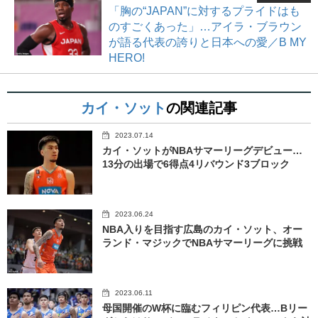
「胸の“JAPAN”に対するプライドはも
のすごくあった」…アイラ・ブラウン
が語る代表の誇りと日本への愛／B MY
HERO!
カイ・ソット
の関連記事
2023.07.14
カイ・ソットがNBAサマーリーグデビュー…
13分の出場で6得点4リバウンド3ブロック
2023.06.24
NBA入りを目指す広島のカイ・ソット、オー
ランド・マジックでNBAサマーリーグに挑戦
2023.06.11
母国開催のW杯に臨むフィリピン代表…Bリー