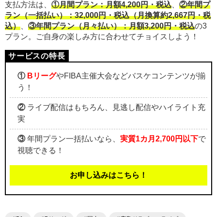
支払方法は、
①月間プラン：月額4,200円・税込
、
②年間プ
ラン（一括払い）：32,000円・税込（月換算約2,667円・税
込）
、
③年間プラン（月々払い）：月額3,200円・税込
の3
プラン。ご自身の楽しみ方に合わせてチョイスしよう！
①
Bリーグ
やFIBA主催大会などバスケコンテンツが揃
う！
②
ライブ配信はもちろん、見逃し配信やハイライト充
実
③
年間プラン一括払いなら、
実質1カ月2,700円以下
で
視聴できる！
お申し込みはこちら！