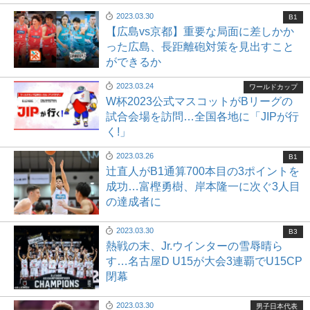
2023.03.30
B1
【広島vs京都】重要な局面に差しかか
った広島、長距離砲対策を見出すこと
ができるか
2023.03.24
ワールドカップ
W杯2023公式マスコットがBリーグの
試合会場を訪問…全国各地に「JIPが行
く!」
2023.03.26
B1
辻直人がB1通算700本目の3ポイントを
成功…富樫勇樹、岸本隆一に次ぐ3人目
の達成者に
2023.03.30
B3
熱戦の末、Jr.ウインターの雪辱晴ら
す…名古屋D U15が大会3連覇でU15CP
閉幕
2023.03.30
男子日本代表