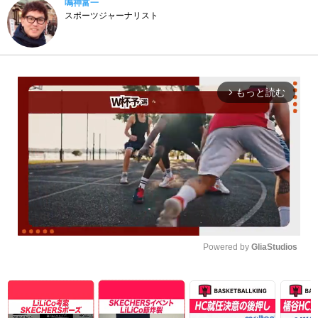
鳴神富一
スポーツジャーナリスト
もっと読む
arrow_forward_ios
Powered by 
GliaStudios
Unmute