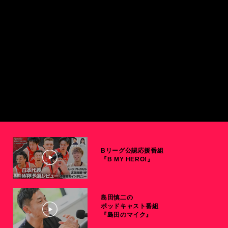
Bリーグ公認応援番組
『B MY HERO!』
島田慎二の
ポッドキャスト番組
『島田のマイク』