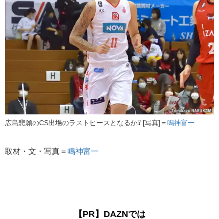
広島悲願のCS出場のラストピースとなるか⁉ [写真]＝
鳴神富一
取材・文・写真＝
鳴神富一
【PR】DAZNでは