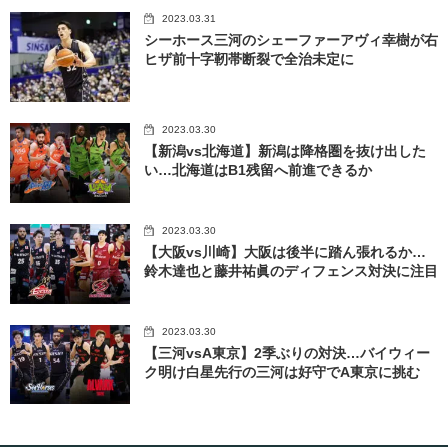
2023.03.31
シーホース三河のシェーファーアヴィ幸樹が右
ヒザ前十字靭帯断裂で全治未定に
2023.03.30
【新潟vs北海道】新潟は降格圏を抜け出した
い…北海道はB1残留へ前進できるか
2023.03.30
【大阪vs川崎】大阪は後半に踏ん張れるか…
鈴木達也と藤井祐眞のディフェンス対決に注目
2023.03.30
【三河vsA東京】2季ぶりの対決…バイウィー
ク明け白星先行の三河は好守でA東京に挑む