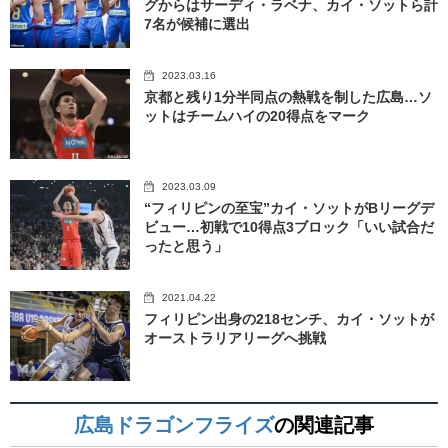
グからはサーディ・ラベナ、カイ・ソットら計
7名が候補に選出
2023.03.16
京都と残り1分半同点の熱戦を制した広島…ソ
ットはチームハイの20得点をマーク
2023.03.09
“フィリピンの至宝”カイ・ソットがBリーグデ
ビュー…初戦で10得点3ブロック「いい試合だ
ったと思う」
2021.04.22
フィリピン出身の218センチ、カイ・ソットが
オーストラリアリーグへ挑戦
広島ドラゴンフライズ
の関連記事