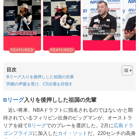
目次
Bリーグ入りを後押しした祖国の先輩
同胞の声援を受け、CS出場を目指す
Bリーグ
入りを後押しした祖国の先輩
近い将来、NBAドラフトに指名されるのではないかと期
待されているフィリピン出身のビッグマンが、オーストラ
リアを経て
Bリーグ
でのプレーを選択した。2月に
広島ドラ
ゴンフライズ
に加入した
カイ・ソット
だ。220センチの高身