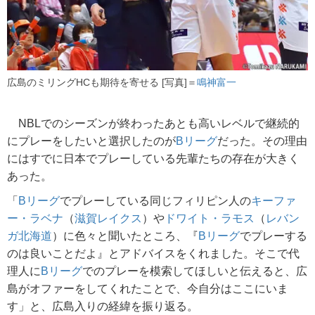
広島のミリングHCも期待を寄せる [写真]＝
鳴神富一
NBLでのシーズンが終わったあとも高いレベルで継続的
にプレーをしたいと選択したのが
Bリーグ
だった。その理由
にはすでに日本でプレーしている先輩たちの存在が大きく
あった。
「
Bリーグ
でプレーしている同じフィリピン人の
キーファ
ー・ラベナ
（
滋賀レイクス
）や
ドワイト・ラモス
（
レバン
ガ北海道
）に色々と聞いたところ、『
Bリーグ
でプレーする
のは良いことだよ』とアドバイスをくれました。そこで代
理人に
Bリーグ
でのプレーを模索してほしいと伝えると、広
島がオファーをしてくれたことで、今自分はここにいま
す」と、広島入りの経緯を振り返る。