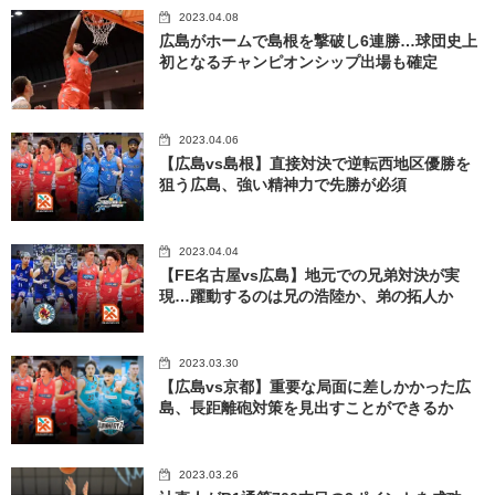
2023.04.08
広島がホームで島根を撃破し6連勝…球団史上
初となるチャンピオンシップ出場も確定
2023.04.06
【広島vs島根】直接対決で逆転西地区優勝を
狙う広島、強い精神力で先勝が必須
2023.04.04
【FE名古屋vs広島】地元での兄弟対決が実
現…躍動するのは兄の浩陸か、弟の拓人か
2023.03.30
【広島vs京都】重要な局面に差しかかった広
島、長距離砲対策を見出すことができるか
2023.03.26