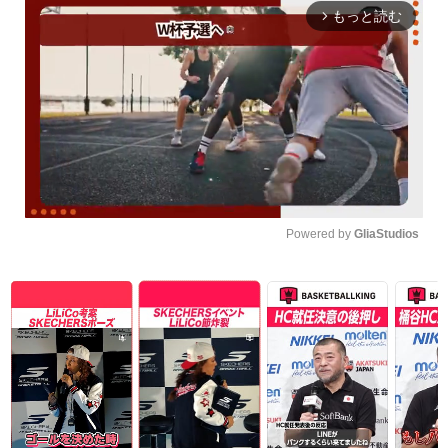
もっと読む
arrow_forward_ios
Powered by 
GliaStudios
Unmute