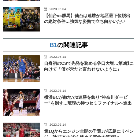
2023.05.04
【仙台vs群馬】仙台は連勝が地区最下位脱出
の絶対条件…強気な姿勢で立ち向かいたい
B1
の関連記事
2023.05.14
自身初のCSで先発を務める谷口大智…第3戦に
向けて「僕が穴だと言わせないように」
2023.05.14
横浜BCが敵地で2連勝を飾り“神奈川ダービ
ー”を制す…琉球の待つセミファイナルへ進出
2023.05.14
第1Qからエンジン全開の千葉Jが広島にリベン
ジ…計17本の3Pを沈めて運命の第3戦へ