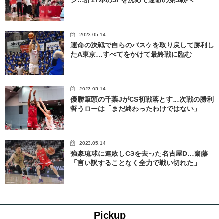
2023.05.14
運命の決戦で自らのバスケを取り戻して勝利し
たA東京…すべてをかけて最終戦に臨む
2023.05.14
優勝筆頭の千葉JがCS初戦落とす…次戦の勝利
誓うローは「まだ終わったわけではない」
2023.05.14
強豪琉球に連敗しCSを去った名古屋D…齋藤
「言い訳することなく全力で戦い切れた」
Pickup