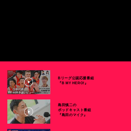
Bリーグ公認応援番組
『B MY HERO!』
島田慎二の
ポッドキャスト番組
『島田のマイク』