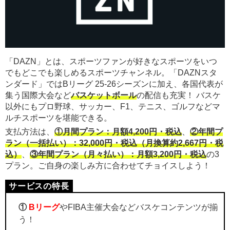
「DAZN」とは、スポーツファンが好きなスポーツをいつ
でもどこでも楽しめるスポーツチャンネル。「DAZNスタ
ンダード」ではBリーグ 25-26シーズンに加え、各国代表が
集う国際大会など
バスケットボール
の配信も充実！ バスケ
以外にもプロ野球、サッカー、F1、テニス、ゴルフなどマ
ルチスポーツを堪能できる。
支払方法は、
①月間プラン：月額4,200円・税込
、
②年間プ
ラン（一括払い）：32,000円・税込（月換算約2,667円・税
込）
、
③年間プラン（月々払い）：月額3,200円・税込
の3
プラン。ご自身の楽しみ方に合わせてチョイスしよう！
①
Bリーグ
やFIBA主催大会などバスケコンテンツが揃
う！