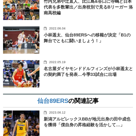
竹内兄弟や辻直人、比江島&谷口に寺嶋と日本
代表を多数輩出／出身校別で見るBリーガー 洛
南高校編
2022.06.04
小林遥太、仙台89ERSへの移籍が決定「B1の
舞台でともに闘いましょう！」
2022.05.19
名古屋ダイヤモンドドルフィンズが小林遥太と
の契約満了を発表…今季33試合に出場
仙台89ERS
の関連記事
2023.06.12
新潟アルビレックスBBが地元出身の田中成也
を獲得「僕自身の昇格経験を活かして…」