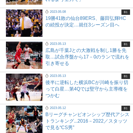
2023.05.08
B1
19勝41敗の仙台89ERS、藤田弘輝HC
の続投が決定…就任3シーズン目へ
2023.05.13
B1
広島が千葉Jとの大激戦を制し1勝を先
取…試合序盤から17－0のランで流れを
引き寄せる
2023.05.13
B1
後半に逆転した横浜BCが川崎を振り切
って白星…第4Qでは堅守から主導権を
つかむ
2023.05.12
B1
Bリーグチャンピオンシップ歴代アシス
トランキング...2016－2022／スタッツ
で見る“CS男”