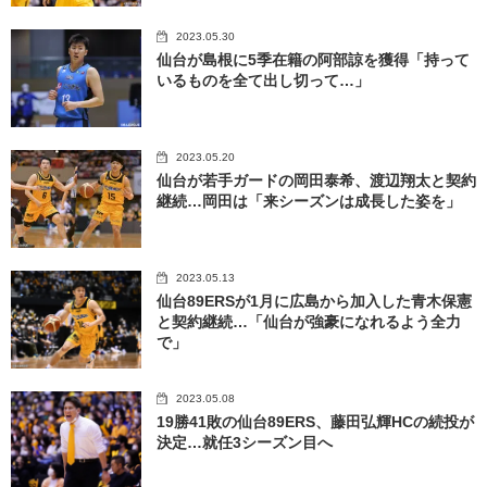
2023.05.30
仙台が島根に5季在籍の阿部諒を獲得「持って
いるものを全て出し切って…」
2023.05.20
仙台が若手ガードの岡田泰希、渡辺翔太と契約
継続…岡田は「来シーズンは成長した姿を」
2023.05.13
仙台89ERSが1月に広島から加入した青木保憲
と契約継続…「仙台が強豪になれるよう全力
で」
2023.05.08
19勝41敗の仙台89ERS、藤田弘輝HCの続投が
決定…就任3シーズン目へ