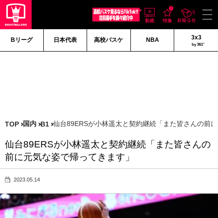
3x3
Bリーグ
日本代表
高校バスケ
NBA
by 361°
国内
仙台89ERSが小林遥太と契約継続「また皆さんの前
TOP
B1
仙台89ERSが小林遥太と契約継続「また皆さんの
前に元気な姿で帰ってきます」
2023.05.14