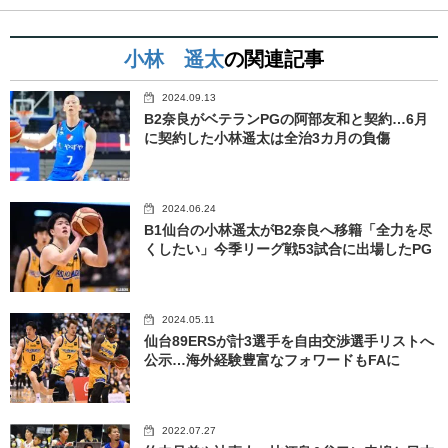
小林 遥太
の関連記事
2024.09.13
B2奈良がベテランPGの阿部友和と契約…6月
に契約した小林遥太は全治3カ月の負傷
2024.06.24
B1仙台の小林遥太がB2奈良へ移籍「全力を尽
くしたい」今季リーグ戦53試合に出場したPG
2024.05.11
仙台89ERSが計3選手を自由交渉選手リストへ
公示…海外経験豊富なフォワードもFAに
2022.07.27