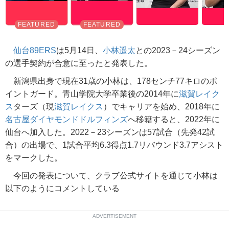
仙台89ERS
は5月14日、
小林遥太
との2023－24シーズン
の選手契約が合意に至ったと発表した。
新潟県出身で現在31歳の小林は、178センチ77キロのポ
イントガード。青山学院大学卒業後の2014年に
滋賀レイク
ス
ターズ（現
滋賀レイクス
）でキャリアを始め、2018年に
名古屋ダイヤモンドドルフィンズ
へ移籍すると、2022年に
仙台へ加入した。2022－23シーズンは57試合（先発42試
合）の出場で、1試合平均6.3得点1.7リバウンド3.7アシスト
をマークした。
今回の発表について、クラブ公式サイトを通じて小林は
以下のようにコメントしている
ADVERTISEMENT