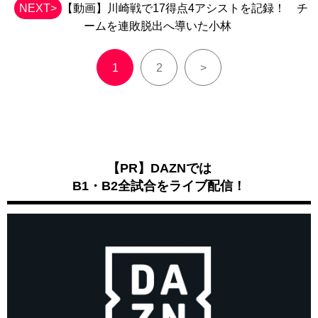
NEXT>
【動画】川崎戦で17得点4アシストを記録！ チ
ームを連敗脱出へ導いた小林
1
2
>
【PR】DAZNでは
B1・B2全試合をライブ配信！