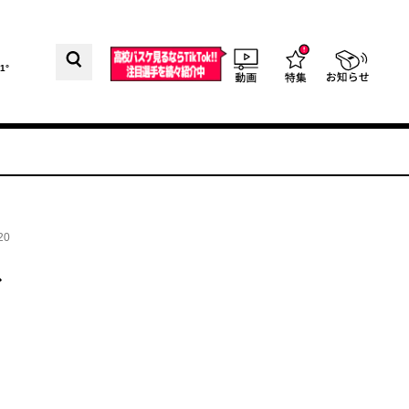
1°
20
で