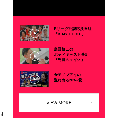
Bリーグ公認応援番組
『B MY HERO!』
島田慎二の
ポッドキャスト番組
『島田のマイク』
金子ノブアキの
溢れ出るNBA愛！
VIEW MORE
同