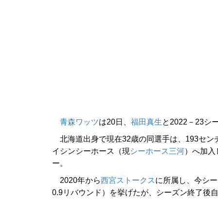
青森ワッツ
は20日、
福田真生
と2022－2
北海道出身で現在32歳の同選手は、193セン
イシンシーホース（現
シーホース三河
）へ加入
ー。
2020年から
西宮ストークス
に所属し、今シー
0.9リバウンド）を挙げたが、シーズン終了後