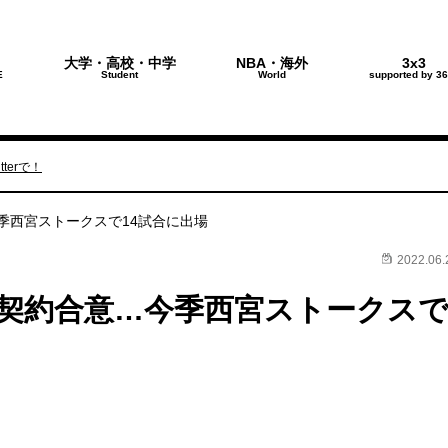
大学・高校・中学
NBA・海外
3x3
E
Student
World
supported by 36
terで！
季西宮ストークスで14試合に出場
2022.06.
契約合意…今季西宮ストークス