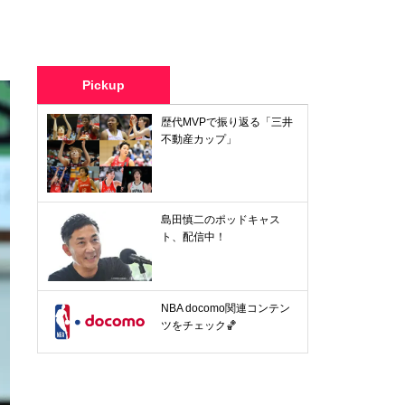
Pickup
歴代MVPで振り返る「三井
不動産カップ」
島田慎二のポッドキャス
ト、配信中！
NBA docomo関連コンテン
ツをチェック🏀