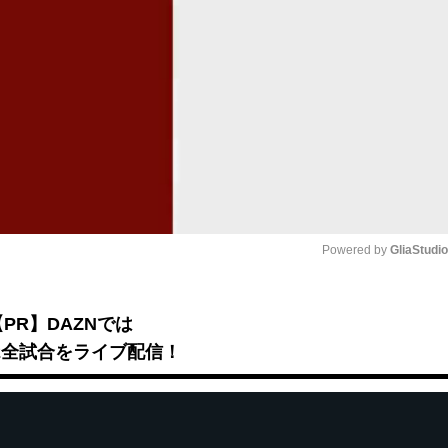
Powered by 
GliaStudi
Mute
【PR】DAZNでは
B2全試合をライブ配信！