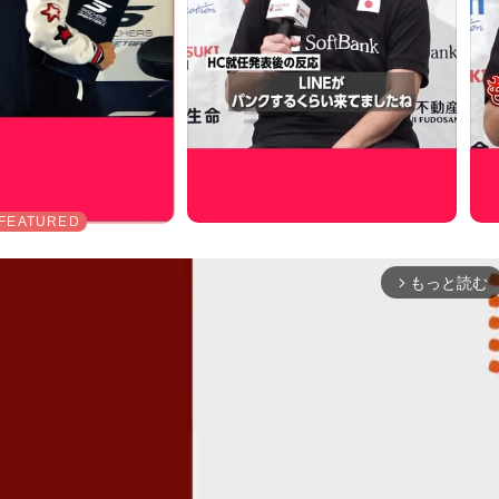
もっと読む
arrow_forward_ios