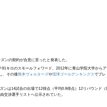
3シーズンの契約が合意に至ったと発表した。
チ91キロのスモールフォワード。2012年に青山学院大学からア
し、その後
熊本ヴォルターズ
や
琉球ゴールデンキングス
でプレ
ズンは14試合の出場で12得点（平均0.9得点）12リバウンド（
自由交渉選手リストへ公示されていた。