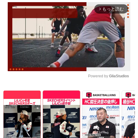
もっと読む
arrow_forward_ios
Powered by 
GliaStudios
Unmute