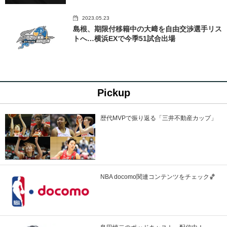
2023.05.23
島根、期限付移籍中の大﨑を自由交渉選手リス
トへ…横浜EXで今季51試合出場
Pickup
歴代MVPで振り返る「三井不動産カップ」
NBA docomo関連コンテンツをチェック🏀