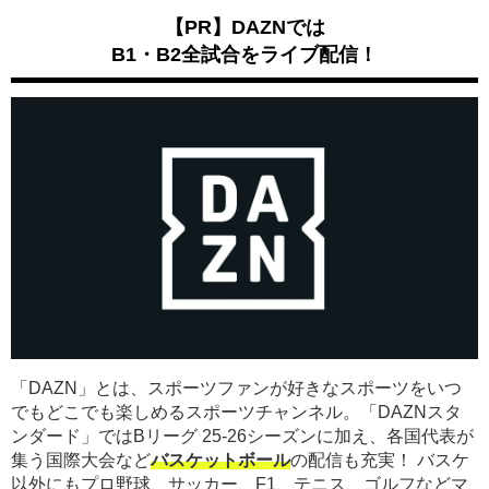
【PR】DAZNでは
B1・B2全試合をライブ配信！
「DAZN」とは、スポーツファンが好きなスポーツをいつ
でもどこでも楽しめるスポーツチャンネル。「DAZNスタ
ンダード」ではBリーグ 25-26シーズンに加え、各国代表が
集う国際大会など
バスケットボール
の配信も充実！ バスケ
以外にもプロ野球、サッカー、F1、テニス、ゴルフなどマ