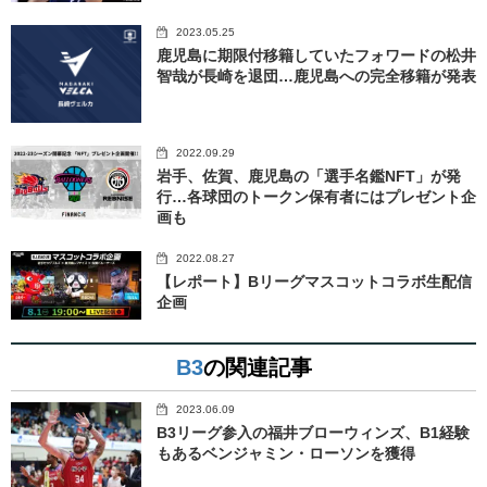
2023.05.25
鹿児島に期限付移籍していたフォワードの松井
智哉が長崎を退団…鹿児島への完全移籍が発表
2022.09.29
岩手、佐賀、鹿児島の「選手名鑑NFT」が発
行…各球団のトークン保有者にはプレゼント企
画も
2022.08.27
【レポート】Bリーグマスコットコラボ生配信
企画
B3
の関連記事
2023.06.09
B3リーグ参入の福井ブローウィンズ、B1経験
もあるベンジャミン・ローソンを獲得