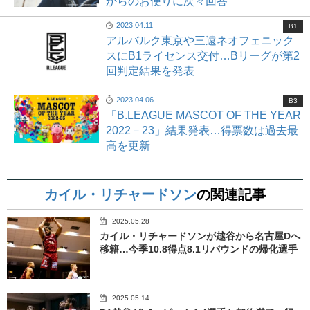
からのお便りに次々回答
2023.04.11
B1
アルバルク東京や三遠ネオフェニック
スにB1ライセンス交付…Bリーグが第2
回判定結果を発表
2023.04.06
B3
「B.LEAGUE MASCOT OF THE YEAR
2022－23」結果発表…得票数は過去最
高を更新
カイル・リチャードソン
の関連記事
2025.05.28
カイル・リチャードソンが越谷から名古屋Dへ
移籍…今季10.8得点8.1リバウンドの帰化選手
2025.05.14