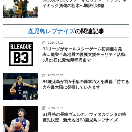
イミック負傷の栃木へ期限付移籍
鹿児島レブナイズ
の関連記事
2024.04.12
B3リーグがオールスターゲーム初開催を発
表…能登半島地震の復興支援チャリティ活動、
5月25日に愛知県稲沢市で
2023.06.26
B3鹿児島が前A千葉の藤本巧太を獲得「持てる
力を最大限に発揮していきます」
2023.06.15
B1昇格の長崎ヴェルカ、ウィタカケンタの移
籍先決定…新天地はB3鹿児島レブナイズ