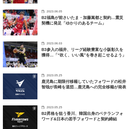
2023.06.05
B2福島が前さいたま・加藤嵩都と契約…震災
契機に発足「ゆかりのあるチーム」
2023.06.03
B3参入の福井、リーグ経験豊富な小阪彰久を
獲得…「“吹く、いい風”を巻き起こせるよう」
2023.05.25
鹿児島に期限付移籍していたフォワードの松井
智哉が長崎を退団…鹿児島への完全移籍が発表
2023.05.25
B2昇格を狙う香川、韓国出身のベテランフォ
ワード&日本の若手フォワードと契約締結