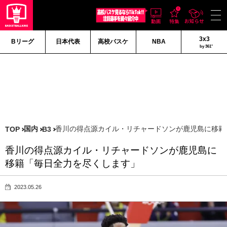
3x3
Bリーグ
日本代表
高校バスケ
NBA
by 361°
国内
香川の得点源カイル・リチャードソンが鹿児島に移籍
TOP
B3
香川の得点源カイル・リチャードソンが鹿児島に
移籍「毎日全力を尽くします」
2023.05.26