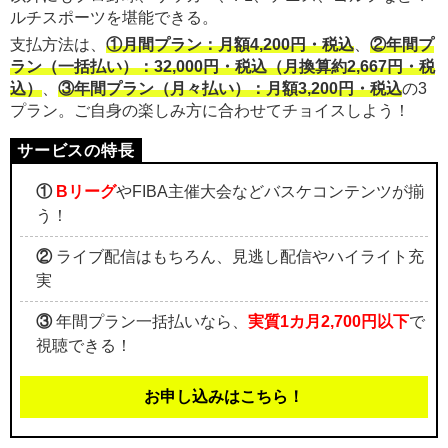
ルチスポーツを堪能できる。
支払方法は、
①月間プラン：月額4,200円・税込
、
②年間プ
ラン（一括払い）：32,000円・税込（月換算約2,667円・税
込）
、
③年間プラン（月々払い）：月額3,200円・税込
の3
プラン。ご自身の楽しみ方に合わせてチョイスしよう！
①
Bリーグ
やFIBA主催大会などバスケコンテンツが揃
う！
②
ライブ配信はもちろん、見逃し配信やハイライト充
実
③
年間プラン一括払いなら、
実質1カ月2,700円以下
で
視聴できる！
お申し込みはこちら！