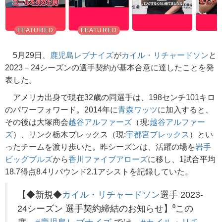
5月29日、
鹿児島レブナイズ
が
カイル・リチャードソン
と
2023－24シーズンの選手契約が基本合意に達したことを発
表した。
アメリカ出身で現在32歳の同選手は、198センチ101キロ
のパワーフォワード。2014年に
青森ワッツ
に加入すると、
その後は大塚商会
越谷アルファーズ
（現:
越谷アルファー
ズ
）、リンク栃木ブレックス（現:
宇都宮ブレックス
）とい
ったチームを渡り歩いた。昨シーズンは、活躍の場を
岩手
ビッグブルズ
から
香川ファイブアローズ
に移し、1試合平均
18.7得点8.4リバウンド2.1アシストを記録していた。
【◆新規◆
カイル・リチャードソン
選手 2023-
24シーズン 選手契約締結のお知らせ】⁰この