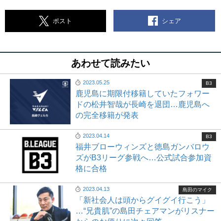
シェア
ポスト
あわせて読みたい
2023.05.25
B3
鹿児島に期限付移籍していたフォワー
ドの松井智哉が長崎を退団…鹿児島へ
の完全移籍が発表
2023.04.14
B3
福井ブローウィンズと徳島ガンバロウ
ズがB3リーグ参戦へ…公式試合参加資
格に合格
2023.04.13
島田のマイク
「新社会人は頭からグイグイ行こう」
…“兄貴肌”の島田チェアマンがリスナー