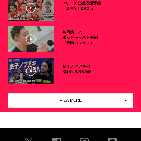
Bリーグ公認応援番組
『B MY HERO!』
島田慎二の
ポッドキャスト番組
『島田のマイク』
金子ノブアキの
溢れ出るNBA愛！
VIEW MORE