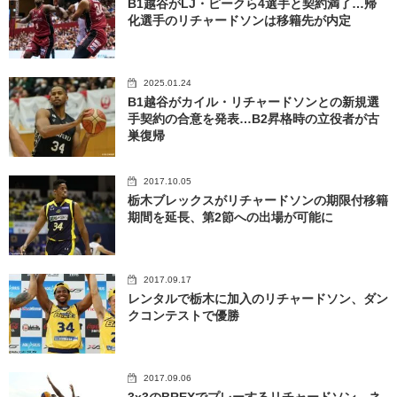
B1越谷がLJ・ピークら4選手と契約満了…帰
化選手のリチャードソンは移籍先が内定
2025.01.24
B1越谷がカイル・リチャードソンとの新規選
手契約の合意を発表…B2昇格時の立役者が古
巣復帰
2017.10.05
栃木ブレックスがリチャードソンの期限付移籍
期間を延長、第2節への出場が可能に
2017.09.17
レンタルで栃木に加入のリチャードソン、ダン
クコンテストで優勝
2017.09.06
3x3のBREXでプレーするリチャードソン、ネ