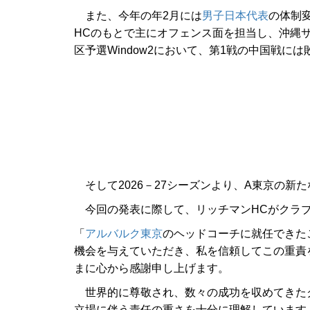
また、今年の年2月には
男子日本代表
の体制
HCのもとで主にオフェンス面を担当し、沖縄サン
区予選Window2において、第1戦の中国戦に
そして2026－27シーズンより、A東京の新
今回の発表に際して、リッチマンHCがクラブ
「
アルバルク東京
のヘッドコーチに就任できた
機会を与えていただき、私を信頼してこの重責
まに心から感謝申し上げます。
世界的に尊敬され、数々の成功を収めてきた
立場に伴う責任の重さを十分に理解しています