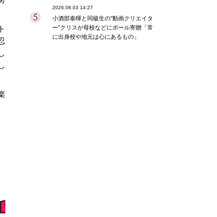
2026.08.03 14:27
小酒部泰暉と同級生の“動画クリエイタ
ー”クリスが母校などにボール寄贈「常
ト
に出身校や地元は心にあるもの」
忍
し
し
楽