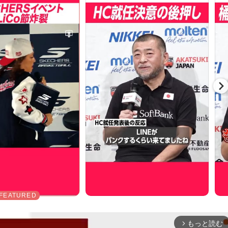
もっと読む
arrow_forward_ios