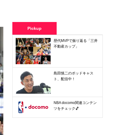
Pickup
歴代MVPで振り返る「三井
不動産カップ」
島田慎二のポッドキャス
ト、配信中！
NBA docomo関連コンテン
ツをチェック🏀