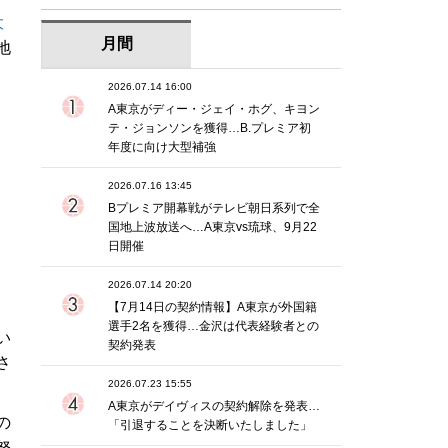
大
月間
地
2026.07.14 16:00
A東京がディー・ジェイ・ホグ、キヨン
テ・ジョンソンを獲得…B.プレミア初
年度に向け大型補強
2026.07.16 13:45
Bプレミア開幕戦がテレビ朝日系列で全
国地上波放送へ…A東京vs琉球、9月22
日開催
2026.07.14 20:20
【7月14日の契約情報】A東京が外国籍
選手2名を獲得…金沢は代表経験者との
い
契約発表
さ
2026.07.23 15:55
A東京がデイヴィスの契約解除を発表…
の
「引退することを決断いたしました」
努