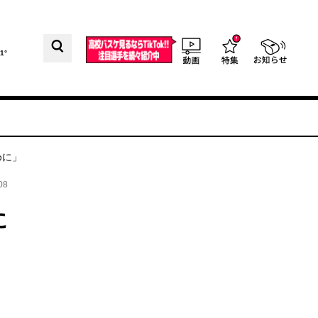
1°
めに」
08
に