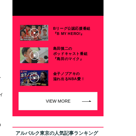
Bリーグ公認応援番組
『B MY HERO!』
島田慎二の
ポッドキャスト番組
『島田のマイク』
金子ノブアキの
ん
溢れ出るNBA愛！
ィ
VIEW MORE
に
の
アルバルク東京の人気記事ランキング