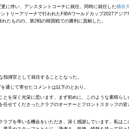
変更に伴い、アシスタントコーチに就任。同時に就任した
桶谷
トリーアリーナで行われたFIBAワールドカップ2027アジア
は敗れたものの、第2戦の韓国戦での勝利に貢献した。
たな指揮官として就任することとなった。
を通じて寄せたコメントは以下のとおり。
ことを深く光栄に思います。まず初めに、このような素晴らし
を任せてくださったクラブのオーナーとフロントスタッフの皆
クラブを率いる機会をいただき、深く感謝しています。私はこ
。選手やスタッフとともに、謙虚さ、規律、情熱を持って日々