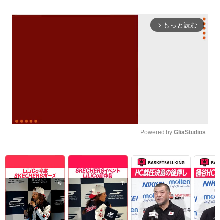
もっと読む
arrow_forward_ios
Powered by 
GliaStudios
Unmute