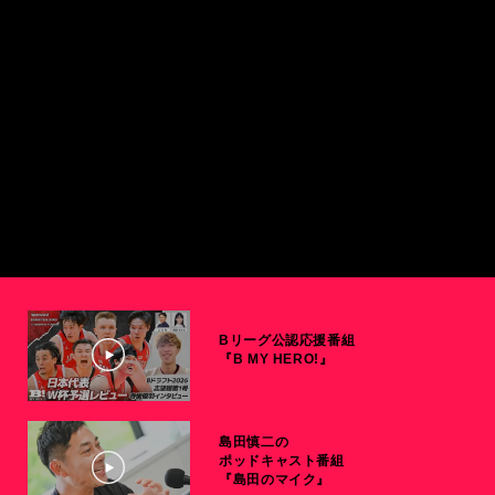
Bリーグ公認応援番組
『B MY HERO!』
島田慎二の
ポッドキャスト番組
『島田のマイク』