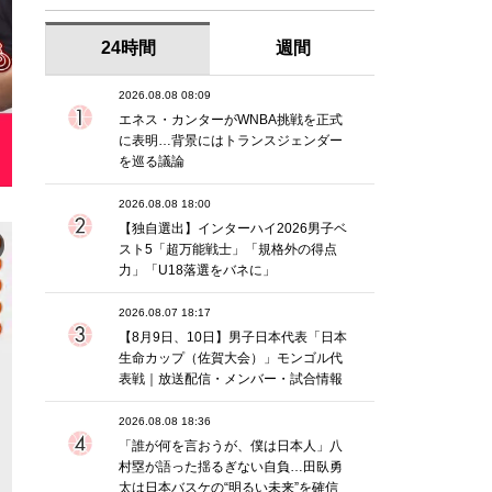
24時間
週間
2026.08.08 08:09
エネス・カンターがWNBA挑戦を正式
に表明…背景にはトランスジェンダー
を巡る議論
2026.08.08 18:00
【独自選出】インターハイ2026男子ベ
スト5「超万能戦士」「規格外の得点
力」「U18落選をバネに」
2026.08.07 18:17
【8月9日、10日】男子日本代表「日本
生命カップ（佐賀大会）」モンゴル代
表戦｜放送配信・メンバー・試合情報
2026.08.08 18:36
「誰が何を言おうが、僕は日本人」八
村塁が語った揺るぎない自負…田臥勇
太は日本バスケの“明るい未来”を確信