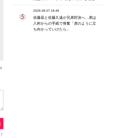
2026.08.07 19:46
佐藤凪と佐藤久遠が兄弟対決へ…弟は
八村からの手紙で発奮「虎のように立
ち向かっていけたら」
os