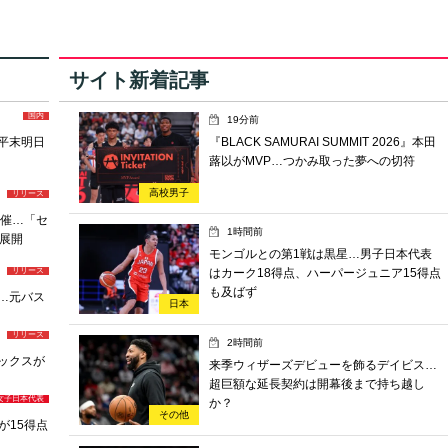
サイト新着記事
国内
19分前
と平末明日
『BLACK SAMURAI SUMMIT 2026』本田
蕗以がMVP…つかみ取った夢への切符
高校男子
リリース
開催…「セ
1時間前
展開
モンゴルとの第1戦は黒星…男子日本代表
はカーク18得点、ハーパージュニア15得点
リリース
も及ばず
表…元バス
日本
リリース
2時間前
ソックスが
来季ウィザーズデビューを飾るデイビス…
超巨額な延長契約は開幕後まで持ち越し
女子日本代表
か？
その他
が15得点