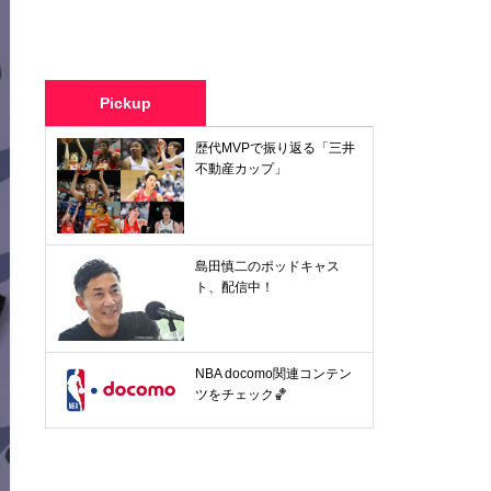
Pickup
歴代MVPで振り返る「三井
不動産カップ」
島田慎二のポッドキャス
ト、配信中！
NBA docomo関連コンテン
ツをチェック🏀