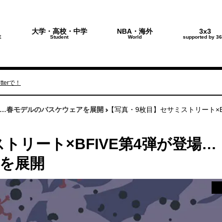
大学・高校・中学
NBA・海外
3x3
E
Student
World
supported by 36
terで！
登場…春モデルのバスケウェアを展開
【写真・9枚目】セサミストリート×
トリート×BFIVE第4弾が登場…
を展開