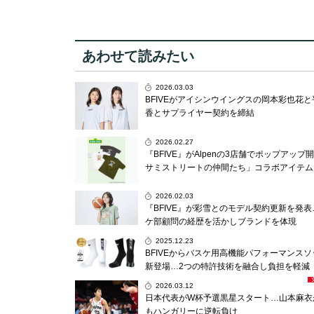
あわせて読みたい
2026.03.03
BFIVEがアイシンウイングスの岡本彩也花
香とサプライヤー契約を締結
2026.02.27
『BFIVE』がAlpenの3店舗でポップアップ
サミストリートの仲間たち」コラボアイテム
2026.02.03
『BFIVE』が彩雪とのモデル契約更新を発
ケ部顧問の経歴を活かしブランドを体現
2025.12.23
BFIVEからバスケ用高機能パフォーマンス
新登場…2つの特許技術を融合し負担を軽減
2026.03.12
日本代表がW杯予選黒星スタート…山本麻衣
もハンガリーに逆転負け