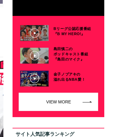
Bリーグ公認応援番組
『B MY HERO!』
島田慎二の
ポッドキャスト番組
『島田のマイク』
金子ノブアキの
溢れ出るNBA愛！
VIEW MORE
サイト人気記事ランキング