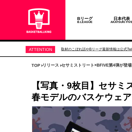
Bリーグ
日本代表
B.LEAGUE
AKATSUKI FIV
ATTENTION
取材のこぼれ話やBリーグ最新情報は公式Twit
リリース
セサミストリート×BFIVE第4弾が
TOP
【写真・9枚目】セサミス
春モデルのバスケウェア