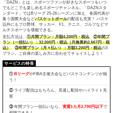
「DAZN」とは、スポーツファンが好きなスポーツをいつ
でもどこでも楽しめるスポーツチャンネル。「DAZNスタ
ンダード」ではBリーグ 25-26シーズンに加え、各国代表が
集う国際大会など
バスケットボール
の配信も充実！ バスケ
以外にもプロ野球、サッカー、F1、テニス、ゴルフなどマ
ルチスポーツを堪能できる。
支払方法は、
①月間プラン：月額4,200円・税込
、
②年間プ
ラン（一括払い）：32,000円・税込（月換算約2,667円・税
込）
、
③年間プラン（月々払い）：月額3,200円・税込
の3
プラン。ご自身の楽しみ方に合わせてチョイスしよう！
①
Bリーグ
やFIBA主催大会などバスケコンテンツが揃
う！
②
ライブ配信はもちろん、見逃し配信やハイライト充
実
③
年間プラン一括払いなら、
実質1カ月2,700円以下
で
視聴できる！