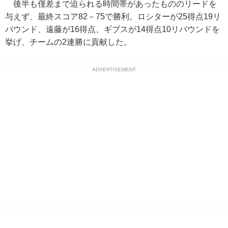
後半も僅差まで迫られる時間帯があったもののリードを
与えず、最終スコア82－75で勝利。ロシターが25得点19リ
バウンド、遠藤が16得点、ギブスが14得点10リバウンドを
挙げ、チームの2連勝に貢献した。
ADVERTISEMENT