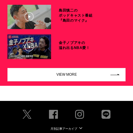
島田慎二の
ポッドキャスト番組
『島田のマイク』
金子ノブアキの
溢れ出るNBA愛！
VIEW MORE
月別記事アーカイブ