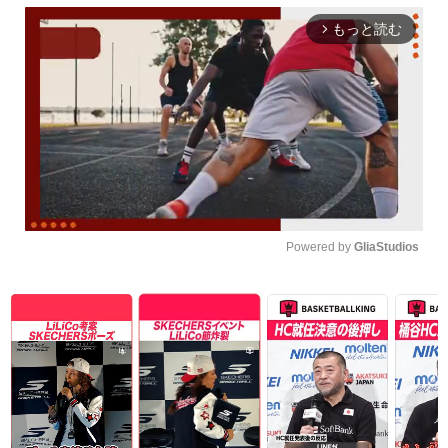
もっと読む
arrow_forward_ios
Powered by 
GliaStudios
Unmute