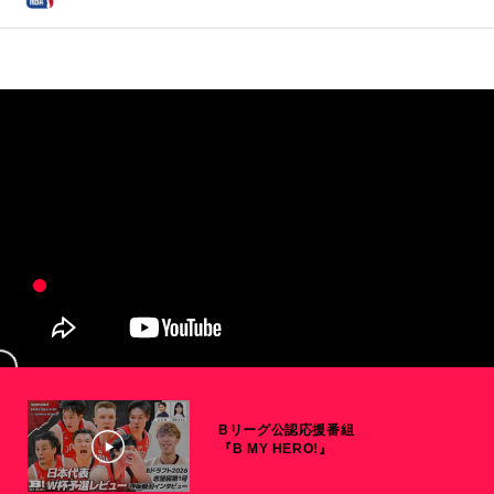
Bリーグ公認応援番組
『B MY HERO!』