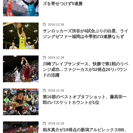
ズを寄せつけず5連勝
2018.12.29
サンロッカーズ渋谷が4試合ぶりの白星、ライ
ジングゼファー福岡は今季初の3連勝ならず
2018.12.29
川崎ブレイブサンダース、快勝で第1戦のリベ
ンジ成功…ファジーカスが32得点20リバウン
ドの活躍
2018.12.29
第16節のベストオブタフショット、藤高宗一
郎のバスケットカウントが1位
2018.12.29
柏木真介が19得点の新潟アルビレックスBB、