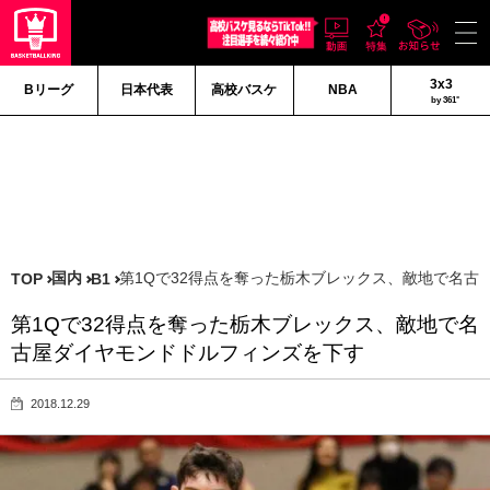
3x3
Bリーグ
日本代表
高校バスケ
NBA
by 361°
国内
第1Qで32得点を奪った栃木ブレックス、敵地で名古
TOP
B1
第1Qで32得点を奪った栃木ブレックス、敵地で名
古屋ダイヤモンドドルフィンズを下す
2018.12.29