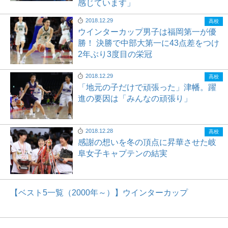
感じています」
2018.12.29
高校
ウインターカップ男子は福岡第一が優
勝！ 決勝で中部大第一に43点差をつけ
2年ぶり3度目の栄冠
2018.12.29
高校
「地元の子だけで頑張った」津幡。躍
進の要因は「みんなの頑張り」
2018.12.28
高校
感謝の想いを冬の頂点に昇華させた岐
阜女子キャプテンの結実
【ベスト5一覧（2000年～）】ウインターカップ