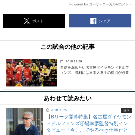
シェア
ポスト
この試合の他の記事
2018.12.29
自信を深めたい名古屋ダイヤモンドドルフ
ィンズ、勝利には日本人選手の得点が必要
その他
あわせて読みたい
2018.09.25
国内
【Bリーグ開幕特集】名古屋ダイヤモン
ドドルフィンズ④堤幸彦監督特別イン
タビュー「今ここでやるべき仕事だと