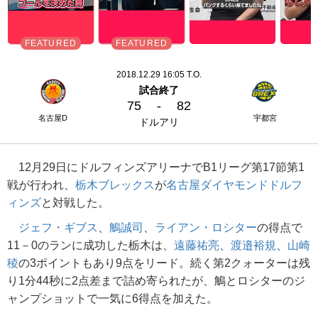
2018.12.29 16:05 T.O.
試合終了
75
-
82
名古屋D
宇都宮
ドルアリ
12月29日にドルフィンズアリーナでB1リーグ第17節第1
戦が行われ、
栃木ブレックス
が
名古屋ダイヤモンドドルフ
ィンズ
と対戦した。
ジェフ・ギブス
、
鵤誠司
、
ライアン・ロシター
の得点で
11－0のランに成功した栃木は、
遠藤祐亮
、
渡邉裕規
、
山崎
稜
の3ポイントもあり9点をリード。続く第2クォーターは残
り1分44秒に2点差まで詰め寄られたが、鵤とロシターのジ
ャンプショットで一気に6得点を加えた。