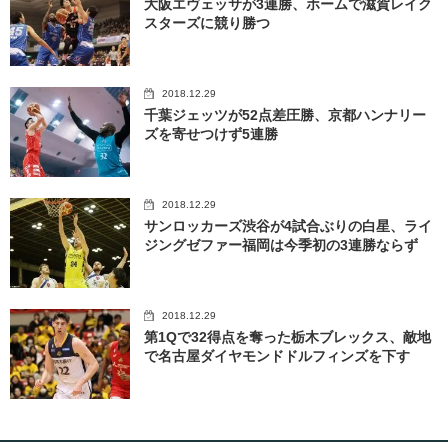
大阪エヴェッサが3連勝、ホームで滋賀レイク
スターズに競り勝つ
2018.12.29
千葉ジェッツが52点差圧勝、京都ハンナリー
ズを寄せつけず5連勝
2018.12.29
サンロッカーズ渋谷が4試合ぶりの白星、ライ
ジングゼファー福岡は今季初の3連勝ならず
2018.12.29
第1Qで32得点を奪った栃木ブレックス、敵地
で名古屋ダイヤモンドドルフィンズを下す