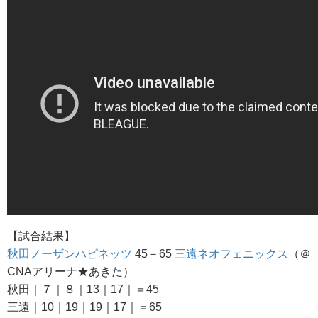
【試合結果】
秋田ノーザンハピネッツ
45－65
三遠ネオフェニックス
（＠
CNAアリーナ★あきた）
秋田｜７｜８｜13｜17｜＝45
三遠｜10｜19｜19｜17｜＝65