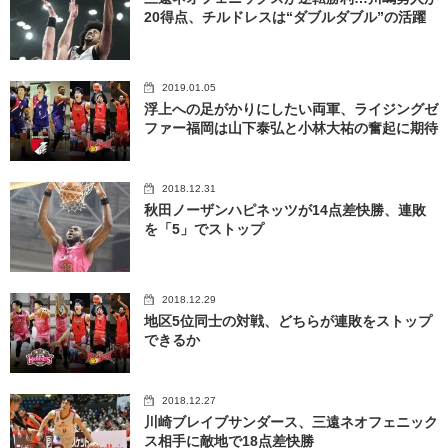
20得点、チルドレスは“ダブルダブル”の活躍
2019.01.05
浮上への足がかりにしたい両軍、ライジングゼ
ファー福岡は山下泰弘と小林大祐の奮起に期待
2018.12.31
秋田ノーザンハピネッツが14点差快勝、連敗
を「5」でストップ
2018.12.29
地区5位同士の対戦、どちらが連敗をストップ
できるか
2018.12.27
川崎ブレイブサンダース、三遠ネオフェニック
ス相手に敵地で18点差快勝