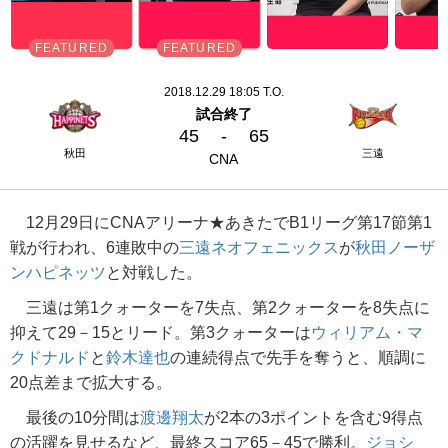
2018.12.29 18:05 T.O.
試合終了
45
-
65
秋田
三遠
CNA
12月29日にCNAアリーナ★あきたでB1リーグ第17節第1
戦が行われ、6連敗中の
三遠ネオフェニックス
が
秋田ノーザ
ンハピネッツ
と対戦した。
三遠は第1クォーターを7失点、第2クォーターを8失点に
抑えて29－15とリード。第3クォーターは
ウィリアム・マ
クドナルド
と
鈴木達也
の連続得点で先手を奪うと、順調に
20点差まで拡大する。
最後の10分間は
渡邊翔太
が2本の3ポイントを含む9得点
の活躍を見せるなど、最終スコア65－45で勝利。
ジョシ