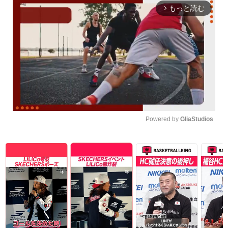
もっと読む
arrow_forward_ios
Powered by 
GliaStudios
Unmute