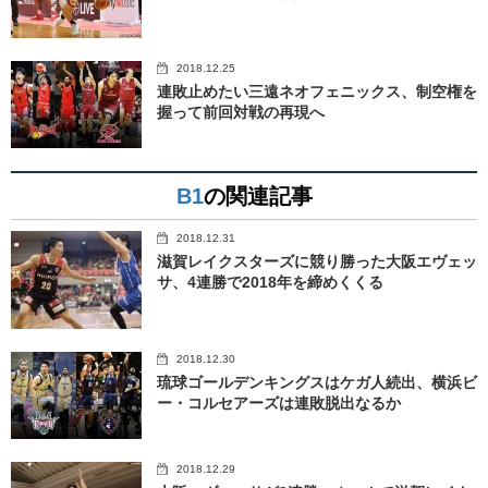
2018.12.25
連敗止めたい三遠ネオフェニックス、制空権を
握って前回対戦の再現へ
B1
の関連記事
2018.12.31
滋賀レイクスターズに競り勝った大阪エヴェッ
サ、4連勝で2018年を締めくくる
2018.12.30
琉球ゴールデンキングスはケガ人続出、横浜ビ
ー・コルセアーズは連敗脱出なるか
2018.12.29