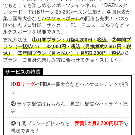
でもどこでも楽しめるスポーツチャンネル。「DAZNスタ
ンダード」ではBリーグ 25-26シーズンに加え、各国代表が
集う国際大会など
バスケットボール
の配信も充実！ バスケ
以外にもプロ野球、サッカー、F1、テニス、ゴルフなどマ
ルチスポーツを堪能できる。
支払方法は、
①月間プラン：月額4,200円・税込
、
②年間プ
ラン（一括払い）：32,000円・税込（月換算約2,667円・税
込）
、
③年間プラン（月々払い）：月額3,200円・税込
の3
プラン。ご自身の楽しみ方に合わせてチョイスしよう！
①
Bリーグ
やFIBA主催大会などバスケコンテンツが揃
う！
②
ライブ配信はもちろん、見逃し配信やハイライト充
実
③
年間プラン一括払いなら、
実質1カ月2,700円以下
で
視聴できる！