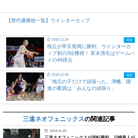
【歴代優勝校一覧】ウインターカップ
2018.12.29
高校
桜丘が帝京長岡に勝利、ウインターカ
ップ初の3位獲得！ 富永啓生はゲームハ
イの46得点
2018.12.29
高校
「地元の子だけで頑張った」津幡。躍
進の要因は「みんなの頑張り」
三遠ネオフェニックス
の関連記事
2019.01.05
三遠ネオフェニックスが逆転勝利…川嶋勇人が