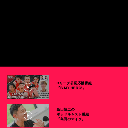
Bリーグ公認応援番組
『B MY HERO!』
島田慎二の
ポッドキャスト番組
『島田のマイク』