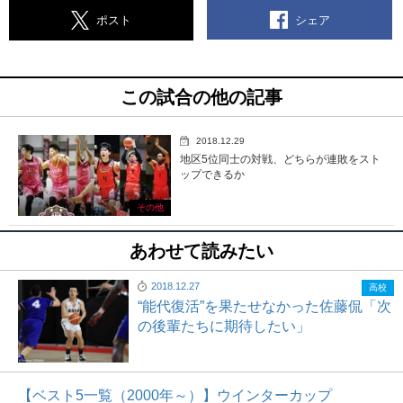
シェア
ポスト
この試合の他の記事
2018.12.29
地区5位同士の対戦、どちらが連敗をスト
ップできるか
その他
あわせて読みたい
2018.12.27
高校
“能代復活”を果たせなかった佐藤侃「次
の後輩たちに期待したい」
【ベスト5一覧（2000年～）】ウインターカップ