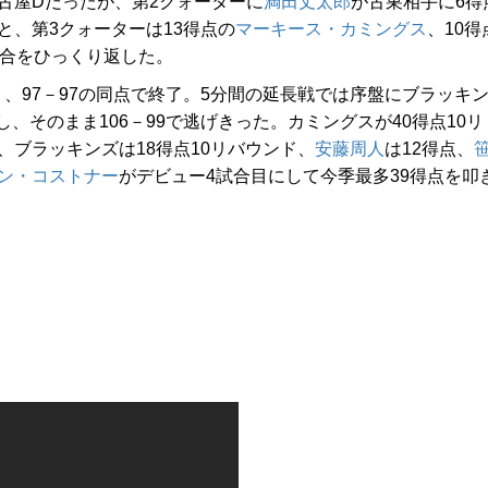
古屋Dだったが、第2クォーターに
満田丈太郎
が古巣相手に6得
と、第3クォーターは13得点の
マーキース・カミングス
、10得
試合をひっくり返した。
97－97の同点で終了。5分間の延長戦では序盤にブラッキ
、そのまま106－99で逃げきった。カミングスが40得点10リ
、ブラッキンズは18得点10リバウンド、
安藤周人
は12得点、
ン・コストナー
がデビュー4試合目にして今季最多39得点を叩