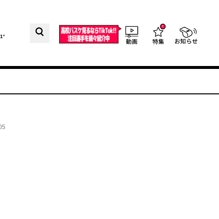
1°
05
、