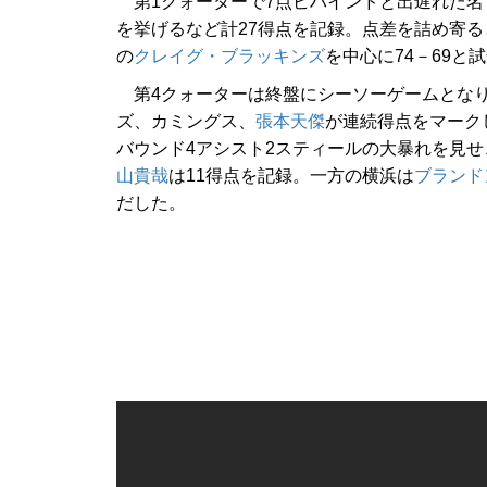
第1クォーターで7点ビハインドと出遅れた名
を挙げるなど計27得点を記録。点差を詰め寄る
の
クレイグ・ブラッキンズ
を中心に74－69と
第4クォーターは終盤にシーソーゲームとなり、
ズ、カミングス、
張本天傑
が連続得点をマークし
バウンド4アシスト2スティールの大暴れを見せ
山貴哉
は11得点を記録。一方の横浜は
ブランド
だした。