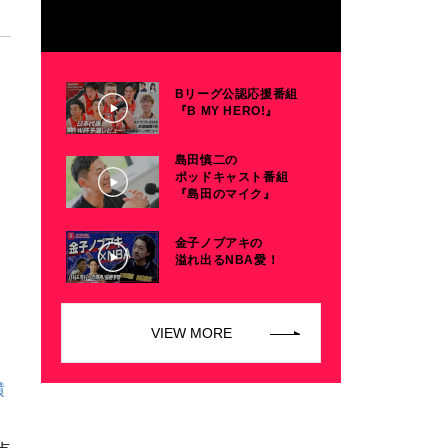
Bリーグ公認応援番組
『B MY HERO!』
島田慎二の
ポッドキャスト番組
『島田のマイク』
金子ノブアキの
溢れ出るNBA愛！
VIEW MORE
横