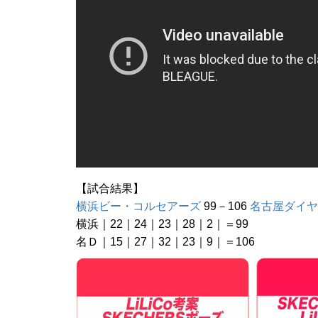
【試合結果】
横浜ビー・コルセアーズ
99－106
名古屋ダイヤ
横浜｜22｜24｜23｜28｜2｜＝99
名Ｄ｜15｜27｜32｜23｜9｜＝106