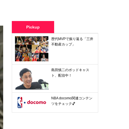
Pickup
歴代MVPで振り返る「三井
不動産カップ」
島田慎二のポッドキャス
ト、配信中！
NBA docomo関連コンテン
ツをチェック🏀