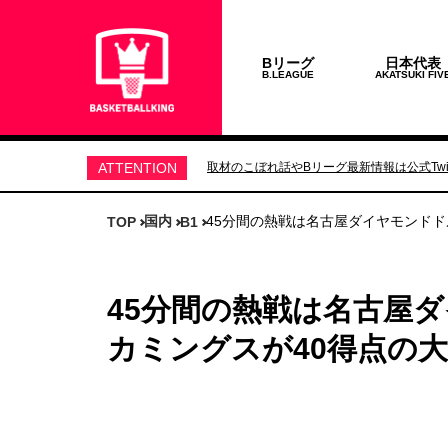
Bリーグ
日本代表
B.LEAGUE
AKATSUKI FIV
ATTENTION
取材のこぼれ話やBリーグ最新情報は公式Twit
国内
45分間の熱戦は名古屋ダイヤモンドド
TOP
B1
45分間の熱戦は名古屋
カミングスが40得点の