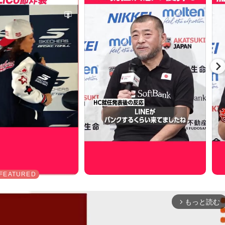
もっと読む
arrow_forward_ios