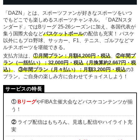
「DAZN」とは、スポーツファンが好きなスポーツをいつ
でもどこでも楽しめるスポーツチャンネル。「DAZNスタ
ンダード」ではBリーグ 25-26シーズンに加え、各国代表が
集う国際大会など
バスケットボール
の配信も充実！ バスケ
以外にもプロ野球、サッカー、F1、テニス、ゴルフなどマ
ルチスポーツを堪能できる。
支払方法は、
①月間プラン：月額4,200円・税込
、
②年間プ
ラン（一括払い）：32,000円・税込（月換算約2,667円・税
込）
、
③年間プラン（月々払い）：月額3,200円・税込
の3
プラン。ご自身の楽しみ方に合わせてチョイスしよう！
①
Bリーグ
やFIBA主催大会などバスケコンテンツが揃
う！
②
ライブ配信はもちろん、見逃し配信やハイライト充
実