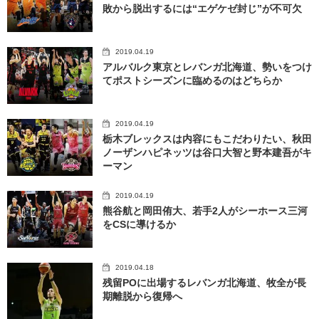
敗から脱出するには“エゲケゼ封じ”が不可欠
2019.04.19
アルバルク東京とレバンガ北海道、勢いをつけ
てポストシーズンに臨めるのはどちらか
2019.04.19
栃木ブレックスは内容にもこだわりたい、秋田
ノーザンハピネッツは谷口大智と野本建吾がキ
ーマン
2019.04.19
熊谷航と岡田侑大、若手2人がシーホース三河
をCSに導けるか
2019.04.18
残留POに出場するレバンガ北海道、牧全が長
期離脱から復帰へ