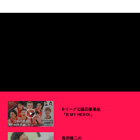
Bリーグ公認応援番組
『B MY HERO!』
島田慎二の