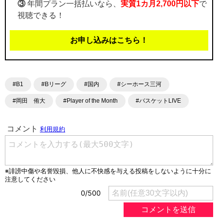
③
年間プラン一括払いなら、
実質1カ月2,700円以下
で
視聴できる！
お申し込みはこちら！
#B1
#Bリーグ
#国内
#シーホース三河
#岡田 侑大
#Player of the Month
#バスケットLIVE