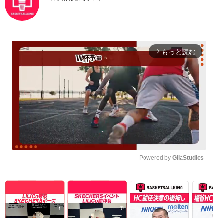
もっと読む
arrow_forward_ios
Powered by 
GliaStudios
Unmute