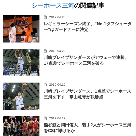
シーホース三河
の関連記事
2019.04.26
レギュラーシーズン終了、“No.1タフシュータ
ー”はガードナーに決定
2019.04.20
川崎ブレイブサンダースがアウェーで連勝、
17点差でシーホース三河を破る
2019.04.19
川崎ブレイブサンダース、1点差でシーホース
三河を下す…篠山竜青が決勝点
2019.04.19
熊谷航と岡田侑大、若手2人がシーホース三河
をCSに導けるか