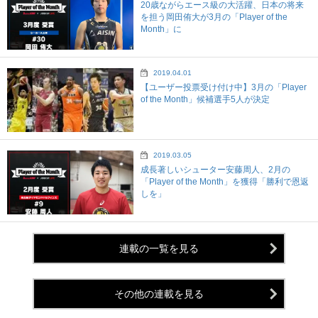
20歳ながらエース級の大活躍、日本の将来
を担う岡田侑大が3月の「Player of the
Month」に
2019.04.01
【ユーザー投票受け付け中】3月の「Player
of the Month」候補選手5人が決定
2019.03.05
成長著しいシューター安藤周人、2月の
「Player of the Month」を獲得「勝利で恩返
しを」
連載の一覧を見る
その他の連載を見る