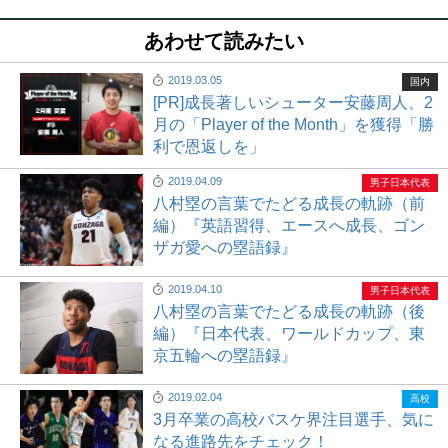
あわせて読みたい
2019.03.05
国内
[PR]成長著しいシューター安藤周人、2
月の「Player of the Month」を獲得「勝
利で恩返しを」
2019.04.09
男子日本代表
八村塁の言葉でたどる成長の軌跡（前
編）『英語習得、エースへ成長、ゴン
ザガ愛への塁語録』
2019.04.10
男子日本代表
八村塁の言葉でたどる成長の軌跡（後
編）『日本代表、ワールドカップ、東
京五輪への塁語録』
2019.02.04
高校
3月卒業の高校バスケ界注目選手、気に
なる進路先をチェック！