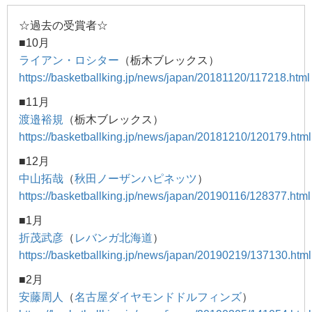
☆過去の受賞者☆
■10月
ライアン・ロシター
（栃木ブレックス）
https://basketballking.jp/news/japan/20181120/117218.html
■11月
渡邉裕規
（栃木ブレックス）
https://basketballking.jp/news/japan/20181210/120179.html
■12月
中山拓哉
（
秋田ノーザンハピネッツ
）
https://basketballking.jp/news/japan/20190116/128377.html
■1月
折茂武彦
（
レバンガ北海道
）
https://basketballking.jp/news/japan/20190219/137130.html
■2月
安藤周人
（
名古屋ダイヤモンドドルフィンズ
）