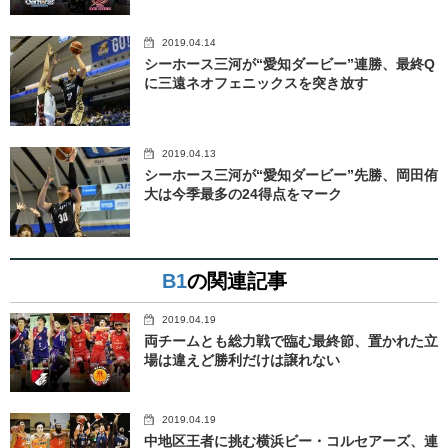
2019.04.14
シーホース三河が“愛知ダービー”連勝、最終Q
に三遠ネオフェニックスを突き放す
2019.04.13
シーホース三河が“愛知ダービー”先勝、岡田侑
大は今季最多の24得点をマーク
B1
の関連記事
2019.04.19
両チームとも総力戦で臨む最終節、置かれた立
場は違えど勝利だけは譲れない
2019.04.19
中地区王者に挑む横浜ビー・コルセアーズ、連