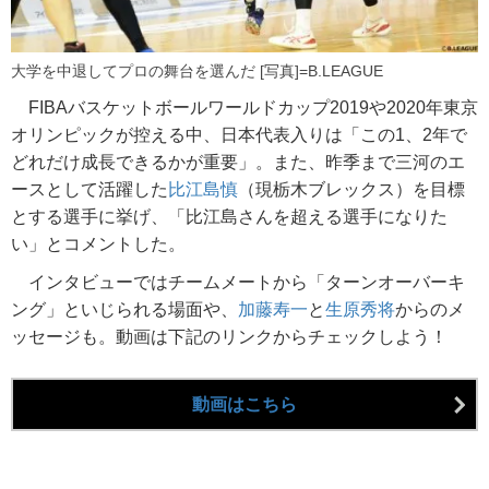
大学を中退してプロの舞台を選んだ [写真]=B.LEAGUE
FIBAバスケットボールワールドカップ2019や2020年東京
オリンピックが控える中、日本代表入りは「この1、2年で
どれだけ成長できるかが重要」。また、昨季まで三河のエ
ースとして活躍した
比江島慎
（現栃木ブレックス）を目標
とする選手に挙げ、「比江島さんを超える選手になりた
い」とコメントした。
インタビューではチームメートから「ターンオーバーキ
ング」といじられる場面や、
加藤寿一
と
生原秀将
からのメ
ッセージも。動画は下記のリンクからチェックしよう！
動画はこちら