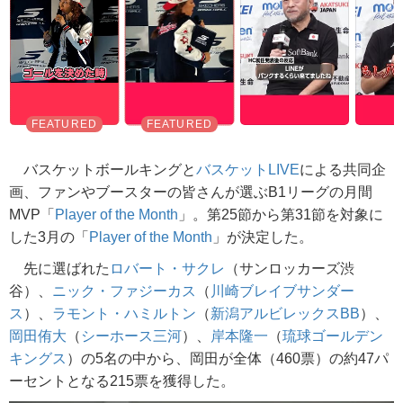
バスケットボールキングと
バスケットLIVE
による共同企
画、ファンやブースターの皆さんが選ぶB1リーグの月間
MVP「
Player of the Month
」。第25節から第31節を対象に
した3月の「
Player of the Month
」が決定した。
先に選ばれた
ロバート・サクレ
（サンロッカーズ渋
谷）、
ニック・ファジーカス
（
川崎ブレイブサンダー
ス
）、
ラモント・ハミルトン
（
新潟アルビレックスBB
）、
岡田侑大
（
シーホース三河
）、
岸本隆一
（
琉球ゴールデン
キングス
）の5名の中から、岡田が全体（460票）の約47パ
ーセントとなる215票を獲得した。