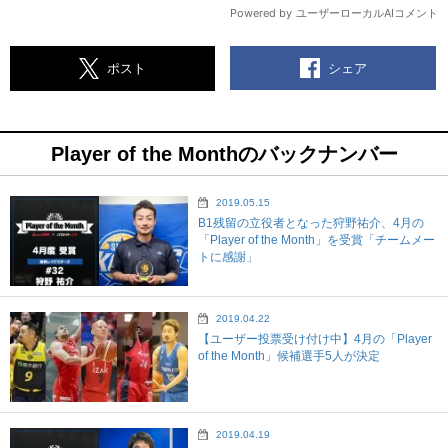
シェア
ポスト
Player of the Monthのバックナンバー
2019.05.15
B1残留の立役者となった狩野祐介、4月の
「Player of the Month」を受賞「チームメー
トに感謝」
2019.04.22
【ユーザー投票受け付け中】4月の「Player
of the Month」候補選手5人が決定
2019.04.19