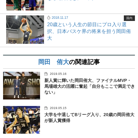
2018.11.17
国内
20歳という人生の節目にプロ入り選
択、日本バスケ界の将来を担う岡田侑
大
岡田 侑大
の関連記事
2019.05.16
新人賞に輝いた岡田侑大、ファイナルMVP・
馬場雄大の活躍に奮起「自分もここで満足でき
ない」
2019.05.15
大学を中退してBリーグ入り、20歳の岡田侑大
が新人賞獲得