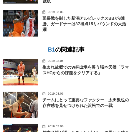
就航
2019.03.03
延長戦を制した新潟アルビレックスBBが6連
勝、ガードナーは37得点15リバウンドの大活
躍
B1
の関連記事
2019.03.06
生まれ故郷でのW杯出場を誓う張本天傑「ラマ
スHCからの課題をクリアする」
2019.03.06
チームにとって重要なファクター…太田敦也の
存在感を見せつけられた浜松での一戦
2019.03.06