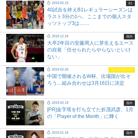
2019.02.15
B1
40試合を終えB1レギュラーシーズンは
ラスト3分の1へ、ここまでの個人スタ
ッツトップ3は……
2018.12.24
国内
大卒2年目の安藤周人に芽生えるエース
の自覚「任せられたらやらないといけ
ない」
2019.02.26
ワールドカップ
中国で開催されるW杯、出場国が出そ
ろう…組み合わせは3月16日に決定
2019.02.19
国内
[PR]金字塔を打ち立てた折茂武彦、1月
の「Player of the Month」に輝く
2019.01.16
国内