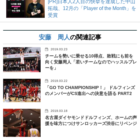
[PR]日本人2人目の快挙を達成した中山
拓哉、12月の「Player of the Month」を
受賞
安藤 周人
の関連記事
2019.03.23
チームを勢いに乗せる10得点、敗戦にも前を
向く安藤周人「若いチームなのでハッスルプレ
ーを」
2019.03.22
「GO TO CHAMPIONSHIP！」 ドルフィンズ
のメンバーがCS進出への決意を語る PART2
2019.03.18
名古屋ダイヤモンドドルフィンズ、ホームの声
援を味方につけサンロッカーズ渋谷にリベンジ