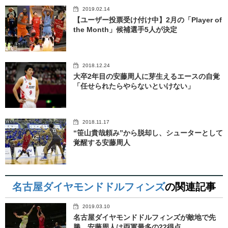
2019.02.14
【ユーザー投票受け付け中】2月の「Player of
the Month」候補選手5人が決定
2018.12.24
大卒2年目の安藤周人に芽生えるエースの自覚
「任せられたらやらないといけない」
2018.11.17
“笹山貴哉頼み”から脱却し、シューターとして
覚醒する安藤周人
名古屋ダイヤモンドドルフィンズ
の関連記事
2019.03.10
名古屋ダイヤモンドドルフィンズが敵地で先
勝、安藤周人は両軍最多の22得点