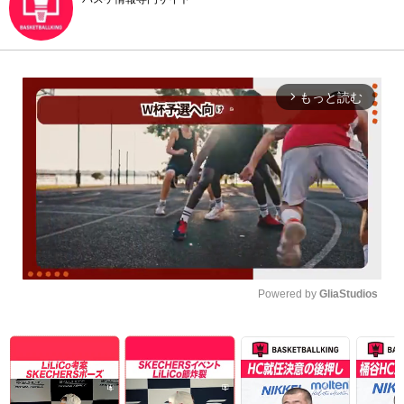
もっと読む
arrow_forward_ios
Powered by 
GliaStudios
Unmute