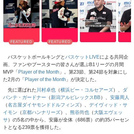
バスケットボールキングと
バスケットLIVE
による共同企
画、ファンやブースターの皆さんが選ぶB1リーグの月間
MVP「
Player of the Month
」。第23節、第24節を対象にし
た2月の「
Player of the Month
」が決定した。
先に選ばれた
川村卓也
（
横浜ビー・コルセアーズ
）、
ダ
バンテ・ガードナー
（
新潟アルビレックスBB
）、
安藤周人
（
名古屋ダイヤモンドドルフィンズ
）、
デイヴィッド・サ
イモン
（
京都ハンナリーズ
）、
熊谷尚也
（
大阪エヴェッ
サ
）の5名の中から、安藤が全体（686票）の約35パーセン
トとなる239票を獲得した。