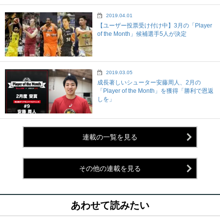
2019.04.01
【ユーザー投票受け付け中】3月の「Player
of the Month」候補選手5人が決定
2019.03.05
成長著しいシューター安藤周人、2月の
「Player of the Month」を獲得「勝利で恩返
しを」
連載の一覧を見る
その他の連載を見る
あわせて読みたい