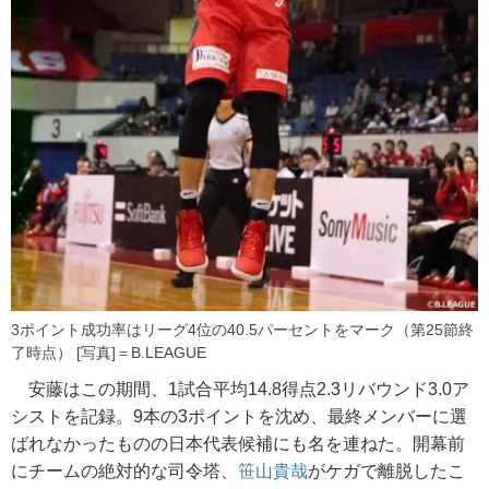
3ポイント成功率はリーグ4位の40.5パーセントをマーク（第25節終
了時点） [写真]＝B.LEAGUE
安藤はこの期間、1試合平均14.8得点2.3リバウンド3.0ア
シストを記録。9本の3ポイントを沈め、最終メンバーに選
ばれなかったものの日本代表候補にも名を連ねた。開幕前
にチームの絶対的な司令塔、
笹山貴哉
がケガで離脱したこ