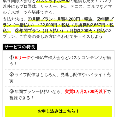
集う国際大会など
バスケットボール
の配信も充実！ バスケ
以外にもプロ野球、サッカー、F1、テニス、ゴルフなどマ
ルチスポーツを堪能できる。
支払方法は、
①月間プラン：月額4,200円・税込
、
②年間プ
ラン（一括払い）：32,000円・税込（月換算約2,667円・税
込）
、
③年間プラン（月々払い）：月額3,200円・税込
の3
プラン。ご自身の楽しみ方に合わせてチョイスしよう！
①
Bリーグ
やFIBA主催大会などバスケコンテンツが揃
う！
②
ライブ配信はもちろん、見逃し配信やハイライト充
実
③
年間プラン一括払いなら、
実質1カ月2,700円以下
で
視聴できる！
お申し込みはこちら！