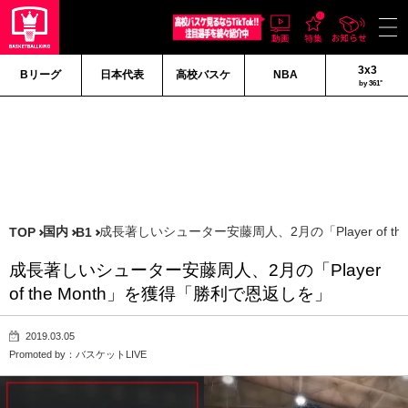
3x3
Bリーグ
日本代表
高校バスケ
NBA
by 361°
国内
成長著しいシューター安藤周人、2月の「Player of t
TOP
B1
成長著しいシューター安藤周人、2月の「Player
of the Month」を獲得「勝利で恩返しを」
2019.03.05
Promoted by：バスケットLIVE