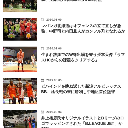
2019.03.09
レバンガ北海道はオフェンスの立て直しが急
務、中野司と内田旦人がカンフル剤となれるか
2019.03.06
生まれ故郷でのW杯出場を誓う張本天傑「ラマ
スHCからの課題をクリアする」
2019.03.05
ビハインドを跳ね返した新潟アルビレックス
BB、延長戦の末に勝利し中地区首位堅守
2019.03.04
井上雄彦氏オリジナルイラストとBリーグのロ
ゴでラッピングされた「B.LEAGUE JET」が