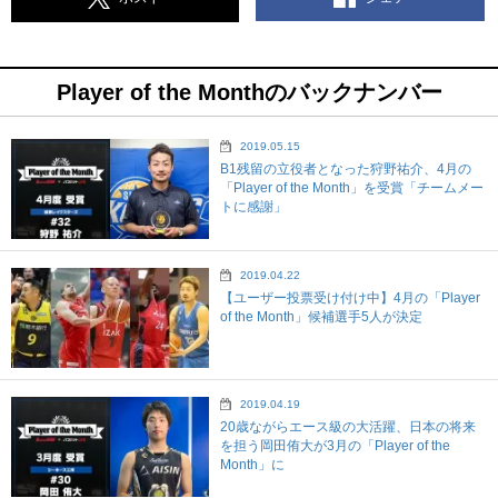
Player of the Monthのバックナンバー
2019.05.15
B1残留の立役者となった狩野祐介、4月の
「Player of the Month」を受賞「チームメー
トに感謝」
2019.04.22
【ユーザー投票受け付け中】4月の「Player
of the Month」候補選手5人が決定
2019.04.19
20歳ながらエース級の大活躍、日本の将来
を担う岡田侑大が3月の「Player of the
Month」に