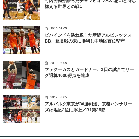
竹内公輔が語ったチャンピオンへの思いと待ち
構える世界との戦い
2019.03.05
ビハインドを跳ね返した新潟アルビレックス
BB、延長戦の末に勝利し中地区首位堅守
2019.03.05
ファジーカスとガードナー、3日の試合でリー
グ通算4000得点を達成
2019.03.05
アルバルク東京が30勝到達、京都ハンナリー
ズは地区2位に浮上／B1第25節