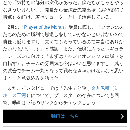
とで「気持ちの部分の変化があった。僕たちがもっとやら
なきゃいけない」。開幕から全試合先発出場（第25節終了
時点）を続け、若きシューターとして活躍している。
2月の「
Player of the Month
」受賞に際し、「ファンの人
たちのために勝利で恩返しをしていかないといけないので
責任も感じますし、支えてもらっているので本当にありが
たいなと思います」と感謝。また、佳境に入ったレギュラ
ーシーズンに向けて「まずはチャンピオンシップ出場（を
目指す）。チームの雰囲気も今はいいと思いますし、残り
の試合でチーム一丸となって戦わなきゃいけないなと思い
ます」と意気込みを語った。
また、インタビューでは「先生」と評す
金丸晃輔
（
シー
ホース三河
）について、ブースターの存在についても回
答。動画は下記のリンクからチェックしよう！
動画はこちら