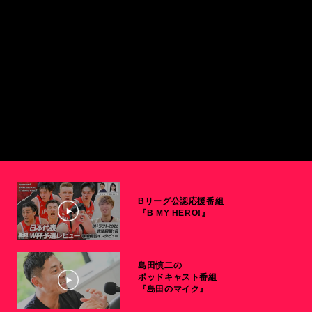
Bリーグ公認応援番組
『B MY HERO!』
島田慎二の
ポッドキャスト番組
『島田のマイク』