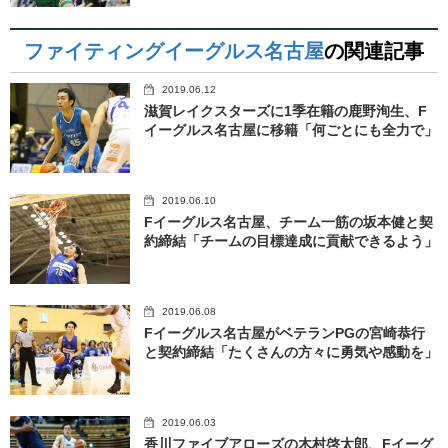
ファイティングイーグルス名古屋
の関連記事
2019.06.12
滋賀レイクスターズに1季在籍の鹿野洵生、F
イーグルス名古屋に移籍「何ごとにも全力で」
2019.06.10
Fイーグルス名古屋、チーム一筋の坂本健と契
約締結「チームの目標達成に貢献できるよう」
2019.06.08
Fイーグルス名古屋がベテランPGの宮崎恭行
と契約締結「たくさんの方々に勇気や感動を」
2019.06.03
香川ファイブアローズの木村啓太郎、Fイーグ