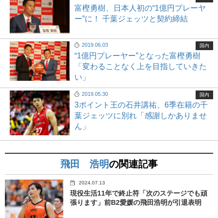
富樫勇樹、日本人初の“1億円プレーヤ
ー”に！ 千葉ジェッツと契約締結
2019.06.03
国内
“1億円プレーヤー”となった富樫勇樹
「変わることなく上を目指していきた
い」
2019.05.30
国内
3ポイント王の石井講祐、6季在籍の千
葉ジェッツに別れ「感謝しかありませ
ん」
飛田 浩明
の関連記事
2024.07.13
現役生活11年で終止符「次のステージでも頑
張ります」前B2愛媛の飛田浩明が引退表明