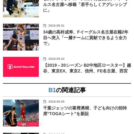
ルス名古屋へ移籍「若手らしくアグレッシブ
に」
2019.06.01
34歳の高村成寿、Fイーグルス名古屋在籍2年
目へ突入「一層チームに貢献できるよう全力
で」
2019.05.22
【2019－20シーズン B2中地区ロースター】越
谷、東京EX、東京Z、信州、FE名古屋、西宮
B1
の関連記事
2019.06.05
千葉ジェッツの富樫勇樹、子ども向けの招待
席“TOGAシート”を新設