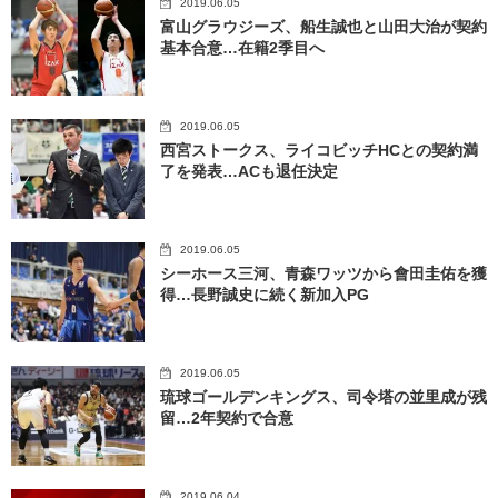
2019.06.05
富山グラウジーズ、船生誠也と山田大治が契約
基本合意…在籍2季目へ
2019.06.05
西宮ストークス、ライコビッチHCとの契約満
了を発表…ACも退任決定
2019.06.05
シーホース三河、青森ワッツから會田圭佑を獲
得…長野誠史に続く新加入PG
2019.06.05
琉球ゴールデンキングス、司令塔の並里成が残
留…2年契約で合意
2019.06.04