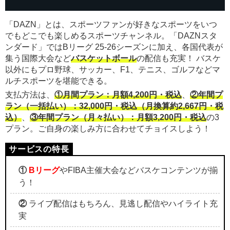
「DAZN」とは、スポーツファンが好きなスポーツをいつ
でもどこでも楽しめるスポーツチャンネル。「DAZNスタ
ンダード」ではBリーグ 25-26シーズンに加え、各国代表が
集う国際大会など
バスケットボール
の配信も充実！ バスケ
以外にもプロ野球、サッカー、F1、テニス、ゴルフなどマ
ルチスポーツを堪能できる。
支払方法は、
①月間プラン：月額4,200円・税込
、
②年間プ
ラン（一括払い）：32,000円・税込（月換算約2,667円・税
込）
、
③年間プラン（月々払い）：月額3,200円・税込
の3
プラン。ご自身の楽しみ方に合わせてチョイスしよう！
①
Bリーグ
やFIBA主催大会などバスケコンテンツが揃
う！
②
ライブ配信はもちろん、見逃し配信やハイライト充
実