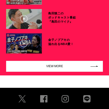
島田慎二の
ポッドキャスト番組
『島田のマイク』
金子ノブアキの
溢れ出るNBA愛！
VIEW MORE