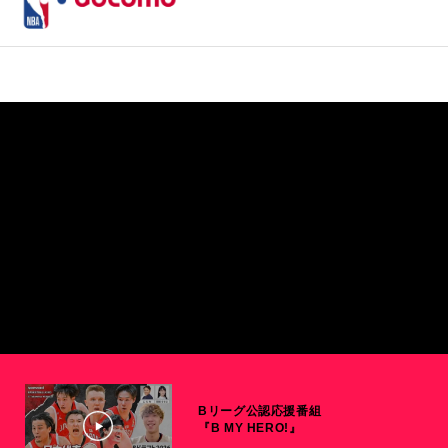
Bリーグ公認応援番組
『B MY HERO!』