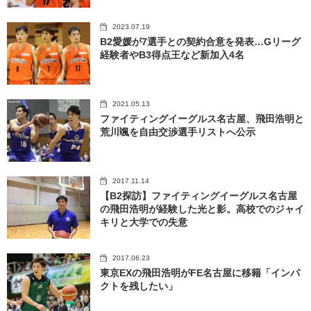
2023.07.19
B2愛媛が7選手との契約合意を発表…Gリーグ
経験者やB3得点王など新加入4名
2021.05.13
ファイティングイーグルス名古屋、飛田浩明と
荒川颯を自由交渉選手リストへ公示
2017.11.14
【B2探訪】ファイティングイーグルス名古屋
の飛田浩明が経験した光と影。高校でのジャイ
キリと大学での失意
2017.06.23
東京EXの飛田浩明がFE名古屋に移籍「インパ
クトを残したい」