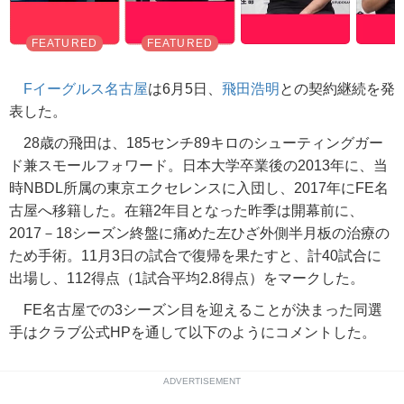
Fイーグルス名古屋
は6月5日、
飛田浩明
との契約継続を発
表した。
28歳の飛田は、185センチ89キロのシューティングガー
ド兼スモールフォワード。日本大学卒業後の2013年に、当
時NBDL所属の東京エクセレンスに入団し、2017年にFE名
古屋へ移籍した。在籍2年目となった昨季は開幕前に、
2017－18シーズン終盤に痛めた左ひざ外側半月板の治療の
ため手術。11月3日の試合で復帰を果たすと、計40試合に
出場し、112得点（1試合平均2.8得点）をマークした。
FE名古屋での3シーズン目を迎えることが決まった同選
手はクラブ公式HPを通して以下のようにコメントした。
ADVERTISEMENT