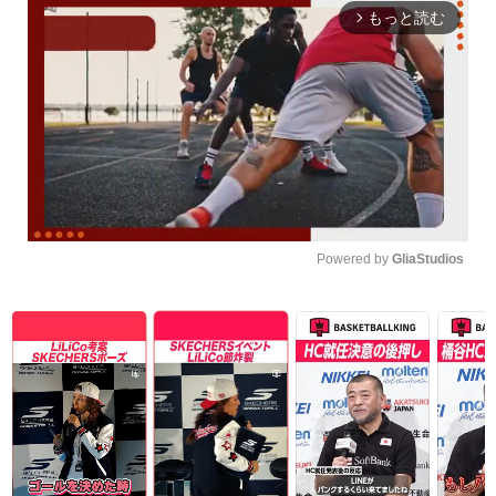
もっと読む
arrow_forward_ios
Powered by 
GliaStudios
Unmute