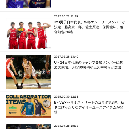
2022.06.21 11:29
3x3男子日本代表、W杯エントリーメンバーが
決定…藤高宗一郎、佐土原遼、保岡龍斗、落
合知也の4名
2017.02.28 13:40
U－24日本代表のキャンプ参加メンバーに筑
波大馬場、SR渋谷杉浦や三河中村らが選出
2025.09.30 12:13
BFIVE✕セサミストリートのコラボ第3弾…秋
冬にぴったりなデイリーユーズアイテムが登
場
2024.04.25 15:32