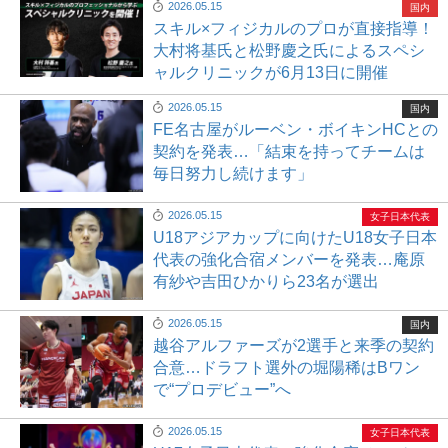
2026.05.15
国内
スキル×フィジカルのプロが直接指導！
大村将基氏と松野慶之氏によるスペシ
ャルクリニックが6月13日に開催
2026.05.15
国内
FE名古屋がルーベン・ボイキンHCとの
契約を発表…「結束を持ってチームは
毎日努力し続けます」
2026.05.15
女子日本代表
U18アジアカップに向けたU18女子日本
代表の強化合宿メンバーを発表…庵原
有紗や吉田ひかりら23名が選出
2026.05.15
国内
越谷アルファーズが2選手と来季の契約
合意…ドラフト選外の堀陽稀はBワン
で“プロデビュー”へ
2026.05.15
女子日本代表