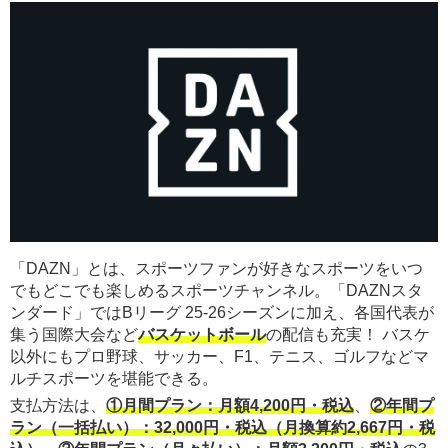
「DAZN」とは、スポーツファンが好きなスポーツをいつ
でもどこでも楽しめるスポーツチャンネル。「DAZNスタ
ンダード」ではBリーグ 25-26シーズンに加え、各国代表が
集う国際大会など
バスケットボール
の配信も充実！ バスケ
以外にもプロ野球、サッカー、F1、テニス、ゴルフなどマ
ルチスポーツを堪能できる。
支払方法は、
①月間プラン：月額4,200円・税込
、
②年間プ
ラン（一括払い）：32,000円・税込（月換算約2,667円・税