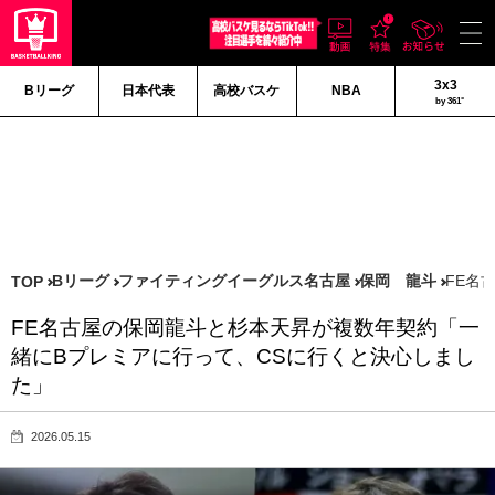
3x3
Bリーグ
日本代表
高校バスケ
NBA
by 361°
Bリーグ
ファイティングイーグルス名古屋
保岡 龍斗
FE名
TOP
FE名古屋の保岡龍斗と杉本天昇が複数年契約「一
緒にBプレミアに行って、CSに行くと決心しまし
た」
2026.05.15