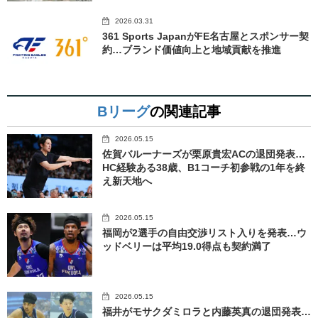
2026.03.31
361 Sports JapanがFE名古屋とスポンサー契
約…ブランド価値向上と地域貢献を推進
Bリーグ
の関連記事
2026.05.15
佐賀バルーナーズが栗原貴宏ACの退団発表…
HC経験ある38歳、B1コーチ初参戦の1年を終
え新天地へ
2026.05.15
福岡が2選手の自由交渉リスト入りを発表…ウ
ッドベリーは平均19.0得点も契約満了
2026.05.15
福井がモサクダミロラと内藤英真の退団発表…