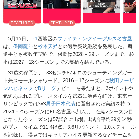
5月15日、
B1
西地区の
ファイティングイーグルス名古屋
は、
保岡龍斗
と
杉本天昇
との選手契約継続を発表した。両
選手とも複数年契約で、保岡は2028－29シーズンまで、杉
本は2027－28シーズンまでの契約を結んでいる。
31歳の保岡は、188センチ87キロのシューティングガー
ド兼スモールフォワード。2016－17シーズンに
秋田ノーザ
ンハピネッツ
で
Bリーグ
デビューを果たすと、3ポイントや
気迫あふれるプレースタイルを武器に活躍を続け、東京オ
リンピックでは3x3
男子日本代表
に選出された実績を持つ。
2024－25シーズンにFE名古屋へ加入し、在籍2シーズン目
となった今シーズンは57試合に出場。1試合平均29分14秒
のプレータイムで11.4得点、3.6リバウンド、1.0スティール
を記録し、得点ではキャリアハイを更新するなどチームを