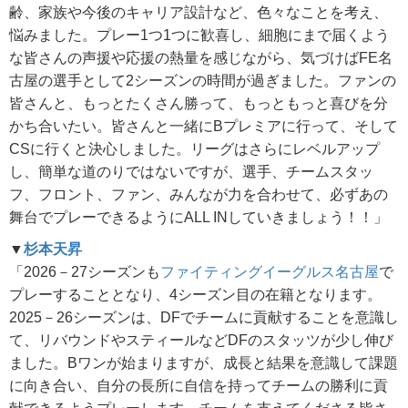
齢、家族や今後のキャリア設計など、色々なことを考え、
悩みました。プレー1つ1つに歓喜し、細胞にまで届くよう
な皆さんの声援や応援の熱量を感じながら、気づけばFE名
古屋の選手として2シーズンの時間が過ぎました。ファンの
皆さんと、もっとたくさん勝って、もっともっと喜びを分
かち合いたい。皆さんと一緒にBプレミアに行って、そして
CSに行くと決心しました。リーグはさらにレベルアップ
し、簡単な道のりではないですが、選手、チームスタッ
フ、フロント、ファン、みんなが力を合わせて、必ずあの
舞台でプレーできるようにALL INしていきましょう！！」
▼
杉本天昇
「2026－27シーズンも
ファイティングイーグルス名古屋
で
プレーすることとなり、4シーズン目の在籍となります。
2025－26シーズンは、DFでチームに貢献することを意識し
て、リバウンドやスティールなどDFのスタッツが少し伸び
ました。Bワンが始まりますが、成長と結果を意識して課題
に向き合い、自分の長所に自信を持ってチームの勝利に貢