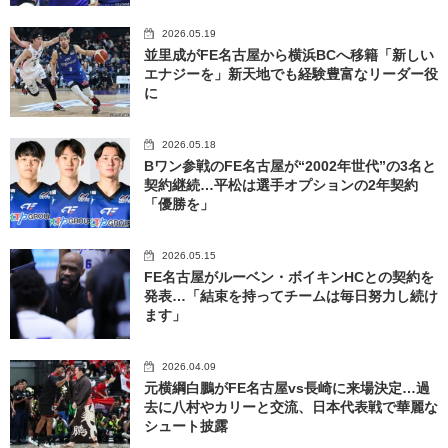
2026.05.19
並里成がFE名古屋から横浜BCへ移籍「新しい
エナジーを」新天地でも経験豊富なリーダー役
に
2026.05.18
Bワン参戦のFE名古屋が“2002年世代”の3名と
契約継続…平松は選手オプションの2年契約
「優勝を」
2026.05.15
FE名古屋がルーベン・ボイキンHCとの契約を
発表…「結束を持ってチームは毎日努力し続け
ます」
2026.04.09
元横綱白鵬がFE名古屋vs長崎に来場決定…過
去に八村やカリーと交流、日本代表戦で華麗な
シュート披露