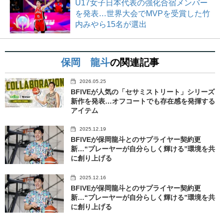
U17女子日本代表の強化合宿メンバー
を発表…世界大会でMVPを受賞した竹
内みやら15名が選出
保岡 龍斗
の関連記事
2026.05.25
BFIVEが人気の「セサミストリート」シリーズ
新作を発表…オフコートでも存在感を発揮する
アイテム
2025.12.19
BFIVEが保岡龍斗とのサプライヤー契約更
新…“プレーヤーが自分らしく輝ける”環境を共
に創り上げる
2025.12.16
BFIVEが保岡龍斗とのサプライヤー契約更
新…“プレーヤーが自分らしく輝ける”環境を共
に創り上げる