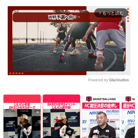
もっと読む
arrow_forward_ios
Powered by 
GliaStudios
Unmute