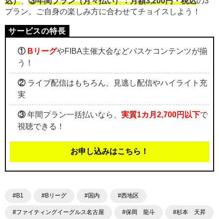
込）
、
③年間プラン（月々払い）：月額3,200円・税込
の3
プラン。ご自身の楽しみ方に合わせてチョイスしよう！
①
Bリーグ
やFIBA主催大会などバスケコンテンツが揃
う！
②
ライブ配信はもちろん、見逃し配信やハイライト充
実
③
年間プラン一括払いなら、
実質1カ月2,700円以下
で
視聴できる！
お申し込みはこちら！
#B1
#Bリーグ
#国内
#西地区
#ファイティングイーグルス名古屋
#保岡 龍斗
#杉本 天昇