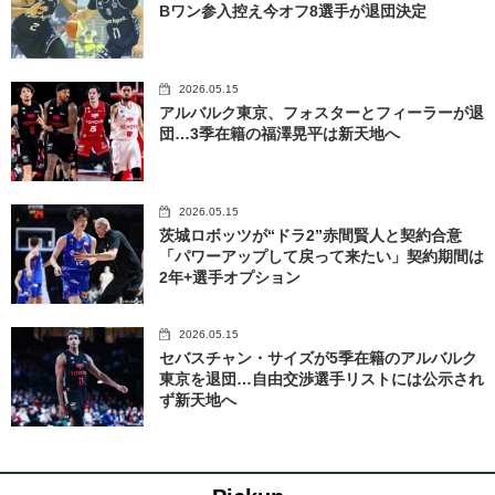
Bワン参入控え今オフ8選手が退団決定
2026.05.15
アルバルク東京、フォスターとフィーラーが退
団…3季在籍の福澤晃平は新天地へ
2026.05.15
茨城ロボッツが“ドラ2”赤間賢人と契約合意
「パワーアップして戻って来たい」契約期間は
2年+選手オプション
2026.05.15
セバスチャン・サイズが5季在籍のアルバルク
東京を退団…自由交渉選手リストには公示され
ず新天地へ