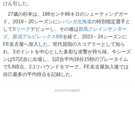
けん引した。
27歳の杉本は、186センチ86キロのシューティングガー
ド。2019－20シーズンに
レバンガ北海道
の特別指定選手と
して
Bリーグ
デビューし、その後は
群馬クレインサンダー
ズ
、
新潟アルビレックスBB
を経て、2023－24シーズンに
FE名古屋へ加入した。世代屈指のスコアラーとして知ら
れ、3ポイントを中心とした多彩な攻撃が持ち味。今シーズ
ンは57試合に出場し、1試合平均16分15秒のプレータイム
で5.9得点、2.1リバウンドをマーク。FE名古屋加入後では
自己最多の平均得点を記録した。
ADVERTISEMENT