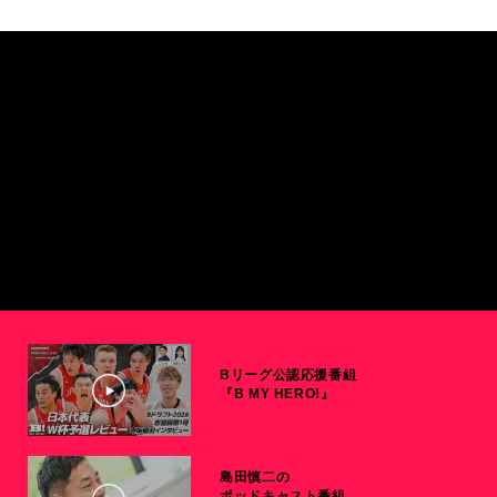
Bリーグ公認応援番組
『B MY HERO!』
島田慎二の
ポッドキャスト番組