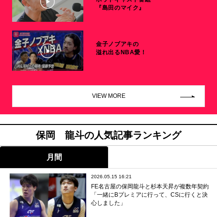
『島田のマイク』
金子ノブアキの
溢れ出るNBA愛！
VIEW MORE
保岡 龍斗の人気記事ランキング
月間
2026.05.15 16:21
FE名古屋の保岡龍斗と杉本天昇が複数年契約
「一緒にBプレミアに行って、CSに行くと決
心しました」