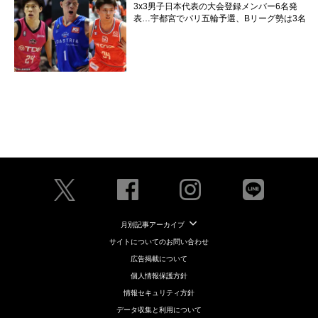
3x3男子日本代表の大会登録メンバー6名発
表…宇都宮でパリ五輪予選、Bリーグ勢は3名
月別記事アーカイブ
サイトについてのお問い合わせ
広告掲載について
個人情報保護方針
情報セキュリティ方針
データ収集と利用について