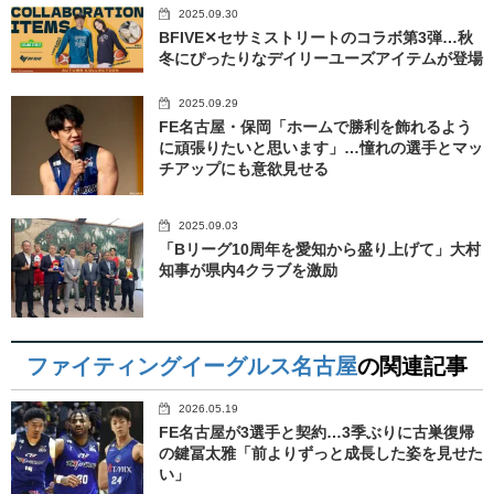
2025.09.30
BFIVE✕セサミストリートのコラボ第3弾…秋
冬にぴったりなデイリーユーズアイテムが登場
2025.09.29
FE名古屋・保岡「ホームで勝利を飾れるよう
に頑張りたいと思います」…憧れの選手とマッ
チアップにも意欲見せる
2025.09.03
「Bリーグ10周年を愛知から盛り上げて」大村
知事が県内4クラブを激励
ファイティングイーグルス名古屋
の関連記事
2026.05.19
FE名古屋が3選手と契約…3季ぶりに古巣復帰
の鍵冨太雅「前よりずっと成長した姿を見せた
い」