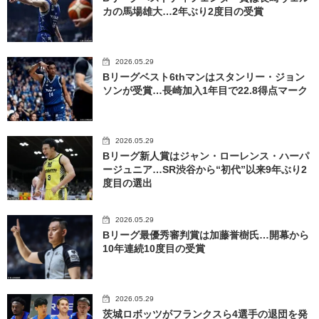
カの馬場雄大…2年ぶり2度目の受賞
2026.05.29
Bリーグベスト6thマンはスタンリー・ジョン
ソンが受賞…長崎加入1年目で22.8得点マーク
2026.05.29
Bリーグ新人賞はジャン・ローレンス・ハーパ
ージュニア…SR渋谷から“初代”以来9年ぶり2
度目の選出
2026.05.29
Bリーグ最優秀審判賞は加藤誉樹氏…開幕から
10年連続10度目の受賞
2026.05.29
茨城ロボッツがフランクスら4選手の退団を発