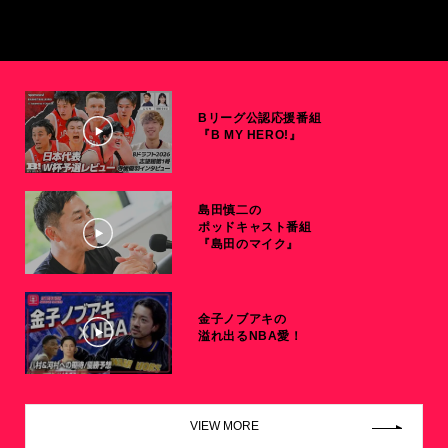
Bリーグ公認応援番組
『B MY HERO!』
島田慎二の
ポッドキャスト番組
『島田のマイク』
金子ノブアキの
溢れ出るNBA愛！
VIEW MORE