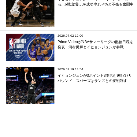
点…6戦出場し3P成功率15.4%と不発も奮闘中
2026.07.02 12:00
Prime VideoがNBAサマーリーグの配信日程を
発表…河村勇輝とイヒョンジュンが参戦
2026.07.19 13:54
イヒョンジュンが3ポイント3本含む9得点7リ
バウンド…スパーズはサンズとの接戦制す