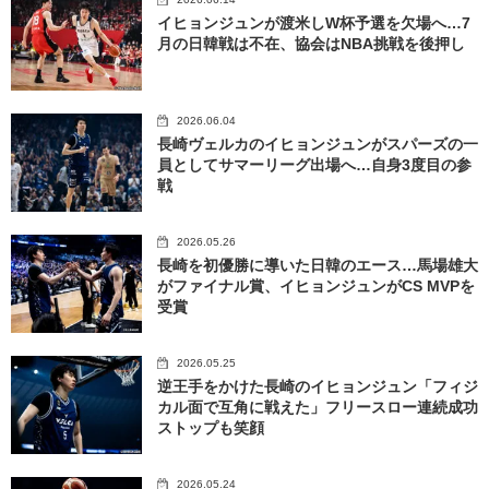
イヒョンジュンが渡米しW杯予選を欠場へ…7
月の日韓戦は不在、協会はNBA挑戦を後押し
2026.06.04
長崎ヴェルカのイヒョンジュンがスパーズの一
員としてサマーリーグ出場へ…自身3度目の参
戦
2026.05.26
長崎を初優勝に導いた日韓のエース…馬場雄大
がファイナル賞、イヒョンジュンがCS MVPを
受賞
2026.05.25
逆王手をかけた長崎のイヒョンジュン「フィジ
カル面で互角に戦えた」フリースロー連続成功
ストップも笑顔
2026.05.24