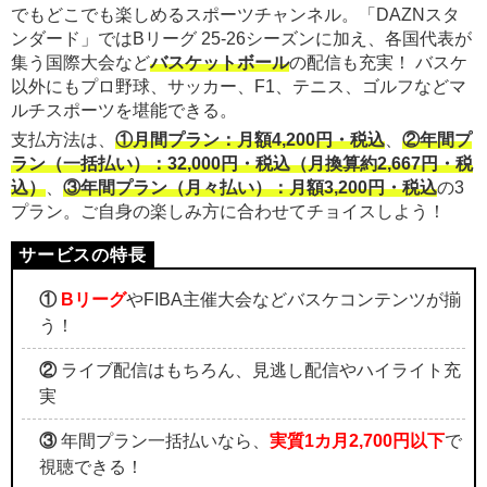
でもどこでも楽しめるスポーツチャンネル。「DAZNスタ
ンダード」ではBリーグ 25-26シーズンに加え、各国代表が
集う国際大会など
バスケットボール
の配信も充実！ バスケ
以外にもプロ野球、サッカー、F1、テニス、ゴルフなどマ
ルチスポーツを堪能できる。
支払方法は、
①月間プラン：月額4,200円・税込
、
②年間プ
ラン（一括払い）：32,000円・税込（月換算約2,667円・税
込）
、
③年間プラン（月々払い）：月額3,200円・税込
の3
プラン。ご自身の楽しみ方に合わせてチョイスしよう！
①
Bリーグ
やFIBA主催大会などバスケコンテンツが揃
う！
②
ライブ配信はもちろん、見逃し配信やハイライト充
実
③
年間プラン一括払いなら、
実質1カ月2,700円以下
で
視聴できる！