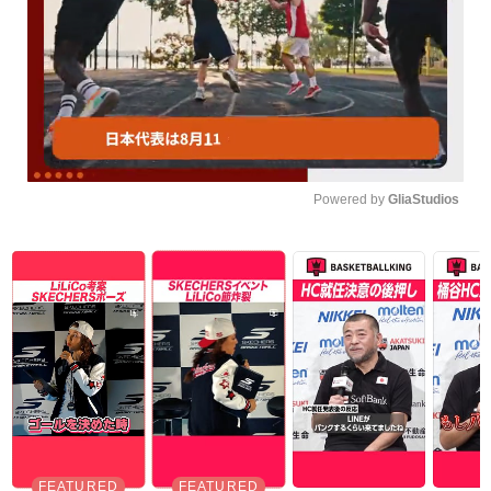
Powered by 
GliaStudios
Unmute