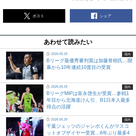
シェア
ポスト
あわせて読みたい
2026.05.29
国内
Bリーグ最優秀審判賞は加藤誉樹氏…開
幕から10年連続10度目の受賞
2026.05.29
国内
BリーグMIPは富永啓生が受賞…参戦1
年目から北海道けん引、B1日本人最多
得点の活躍
2026.05.29
国内
千葉ジェッツのジャンボくんがマスコ
ットオブザイヤー受賞…6年ぶり最多4