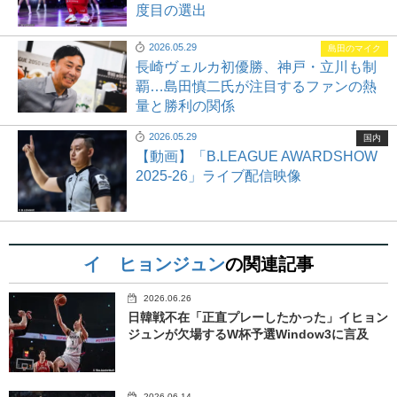
度目の選出
2026.05.29
島田のマイク
長崎ヴェルカ初優勝、神戸・立川も制
覇…島田慎二氏が注目するファンの熱
量と勝利の関係
2026.05.29
国内
【動画】「B.LEAGUE AWARDSHOW
2025-26」ライブ配信映像
イ ヒョンジュン
の関連記事
2026.06.26
日韓戦不在「正直プレーしたかった」イヒョン
ジュンが欠場するW杯予選Window3に言及
2026.06.14