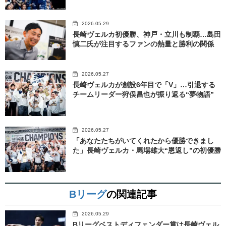
2026.05.29
長崎ヴェルカ初優勝、神戸・立川も制覇…島田
慎二氏が注目するファンの熱量と勝利の関係
2026.05.27
長崎ヴェルカが創設6年目で「V」…引退する
チームリーダー狩俣昌也が振り返る“夢物語”
2026.05.27
「あなたたちがいてくれたから優勝できまし
た」長崎ヴェルカ・馬場雄大“恩返し”の初優勝
Bリーグ
の関連記事
2026.05.29
Bリーグベストディフェンダー賞は長崎ヴェル