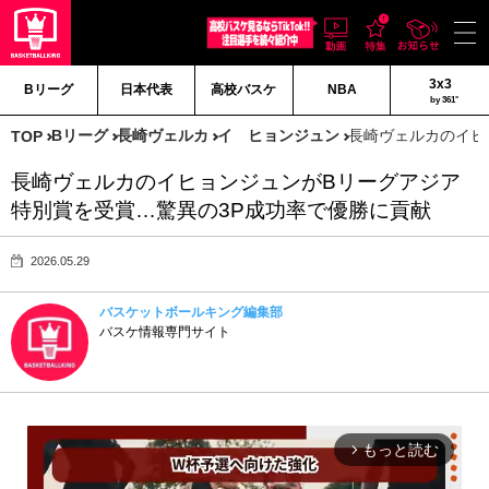
3x3
Bリーグ
日本代表
高校バスケ
NBA
by 361°
Bリーグ
長崎ヴェルカ
イ ヒョンジュン
長崎ヴェルカのイヒ
TOP
長崎ヴェルカのイヒョンジュンがBリーグアジア
特別賞を受賞…驚異の3P成功率で優勝に貢献
2026.05.29
バスケットボールキング編集部
バスケ情報専門サイト
もっと読む
arrow_forward_ios