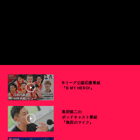
Bリーグ公認応援番組
『B MY HERO!』
島田慎二の
ポッドキャスト番組
『島田のマイク』