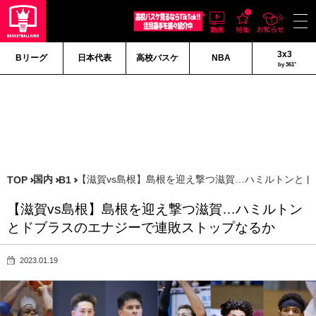
3x3
Bリーグ
日本代表
高校バスケ
NBA
by 361°
国内
【滋賀vs島根】島根を迎え撃つ滋賀…ハミルトンと
TOP
B1
【滋賀vs島根】島根を迎え撃つ滋賀…ハミルトン
とドブラスのエナジーで連敗ストップなるか
2023.01.19