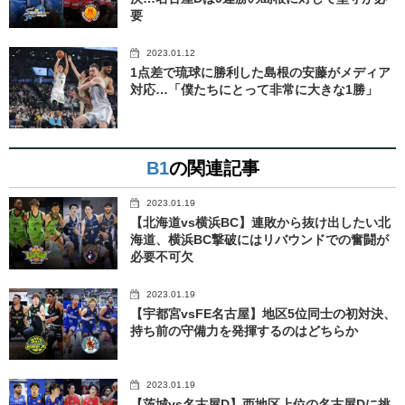
要
2023.01.12
1点差で琉球に勝利した島根の安藤がメディア
対応…「僕たちにとって非常に大きな1勝」
B1
の関連記事
2023.01.19
【北海道vs横浜BC】連敗から抜け出したい北
海道、横浜BC撃破にはリバウンドでの奮闘が
必要不可欠
2023.01.19
【宇都宮vsFE名古屋】地区5位同士の初対決、
持ち前の守備力を発揮するのはどちらか
2023.01.19
【茨城vs名古屋D】西地区上位の名古屋Dに挑