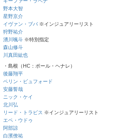
キーファー・ラベナ
野本大智
星野京介
イヴァン・ブバ
※インジュアリーリスト
狩野祐介
湧川颯斗
※特別指定
森山修斗
川真田紘也
・島根（HC：ポール・ヘナレ）
後藤翔平
ペリン・ビュフォード
安藤誓哉
ニック・ケイ
北川弘
リード・トラビス
※インジュアリーリスト
エペ・ウドゥ
阿部諒
白濱僚祐