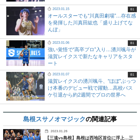
2023.01.15
B1
オールスターでも“川真田劇場”…存在感
を発揮した川真田紘也「盛り上げてな
んぼ」
2023.01.06
B1
強い覚悟で“高卒プロ”入り…湧川颯斗が
滋賀レイクスで新たなキャリアをスタ
ート
2023.01.07
B1
滋賀レイクスの湧川颯斗、“ほぼ”ぶっつ
け本番のデビュー戦で躍動…高校バス
ケ引退から約2週間でプロの世界へ
島根スサノオマジック
の関連記事
2023.01.26
【三遠vs島根】島根は西地区首位に浮上…三