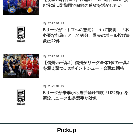
む茨城…防御面で前節の反省を活かしたい
2023.01.19
Bリーグがユトフへの懲罰について説明…「不
必要な行為」として処分、過去のボール投げ事
象は22件
2023.01.19
【信州vs千葉J】信州がリーグ全体1位の千葉J
を迎え撃つ…3ポイントシュート合戦に期待
2023.01.19
Bリーグが来季から選手登録制度『U22枠』を
新設…ユース出身選手が対象
Pickup