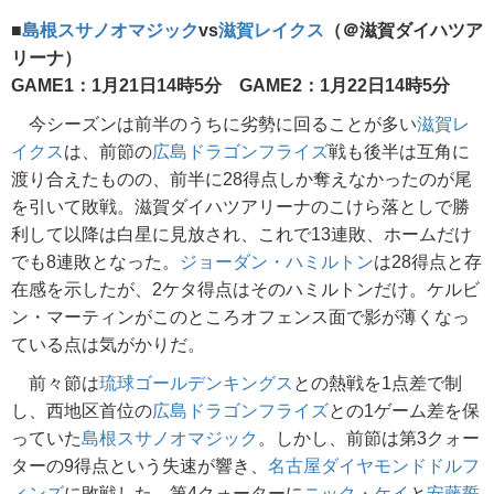
■
島根スサノオマジック
vs
滋賀レイクス
（＠滋賀ダイハツア
リーナ）
GAME1：1月21日14時5分 GAME2：1月22日14時5分
今シーズンは前半のうちに劣勢に回ることが多い
滋賀レ
イクス
は、前節の
広島ドラゴンフライズ
戦も後半は互角に
渡り合えたものの、前半に28得点しか奪えなかったのが尾
を引いて敗戦。滋賀ダイハツアリーナのこけら落としで勝
利して以降は白星に見放され、これで13連敗、ホームだけ
でも8連敗となった。
ジョーダン・ハミルトン
は28得点と存
在感を示したが、2ケタ得点はそのハミルトンだけ。ケルビ
ン・マーティンがこのところオフェンス面で影が薄くなっ
ている点は気がかりだ。
前々節は
琉球ゴールデンキングス
との熱戦を1点差で制
し、西地区首位の
広島ドラゴンフライズ
との1ゲーム差を保
っていた
島根スサノオマジック
。しかし、前節は第3クォー
ターの9得点という失速が響き、
名古屋ダイヤモンドドルフ
ィンズ
に敗戦した。第4クォーターに
ニック・ケイ
と
安藤誓