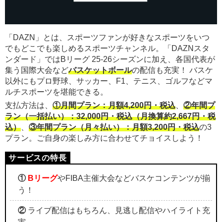
「DAZN」とは、スポーツファンが好きなスポーツをいつ
でもどこでも楽しめるスポーツチャンネル。「DAZNスタ
ンダード」ではBリーグ 25-26シーズンに加え、各国代表が
集う国際大会など
バスケットボール
の配信も充実！ バスケ
以外にもプロ野球、サッカー、F1、テニス、ゴルフなどマ
ルチスポーツを堪能できる。
支払方法は、
①月間プラン：月額4,200円・税込
、
②年間プ
ラン（一括払い）：32,000円・税込（月換算約2,667円・税
込）
、
③年間プラン（月々払い）：月額3,200円・税込
の3
プラン。ご自身の楽しみ方に合わせてチョイスしよう！
①
Bリーグ
やFIBA主催大会などバスケコンテンツが揃
う！
②
ライブ配信はもちろん、見逃し配信やハイライト充