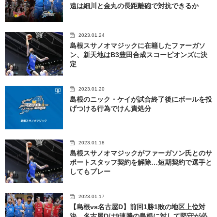
遠は細川と金丸の長距離砲で対抗できるか
2023.01.24
島根スサノオマジックに在籍したファーガソ
ン、新天地はB3豊田合成スコーピオンズに決
定
2023.01.20
島根のニック・ケイが試合終了後にボールを投
げつける行為でけん責処分
2023.01.18
島根スサノオマジックがファーガソン氏とのサ
ポートスタッフ契約を解除…短期契約で選手と
してもプレー
2023.01.17
【島根vs名古屋D】前回1勝1敗の地区上位対
決…名古屋Dは9連勝の島根に対して堅守が必