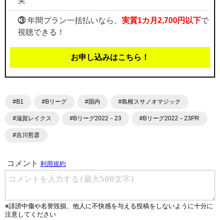
実
③
年間プラン一括払いなら、
実質1カ月2,700円以下
で
視聴できる！
お申し込みはこちら！
#B1
#Bリーグ
#国内
#島根スサノオマジック
#滋賀レイクス
#Bリーグ2022－23
#Bリーグ2022－23PR
#吉川哲彦