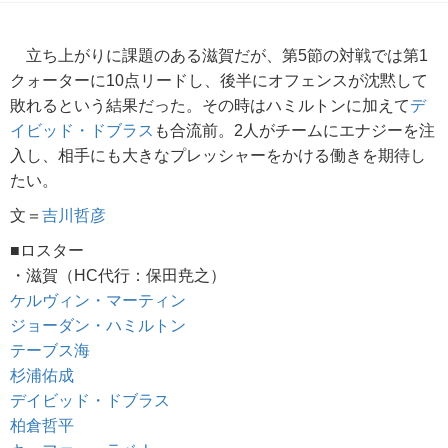
立ち上がりに課題のある滋賀だが、第5節の対戦では第1
クォーターに10点リードし、後半にオフェンスが沈黙して
敗れるという結果だった。その時はハミルトンに加えて
デ
イビッド・ドブラス
も合流前。2人がチームにエナジーを注
入し、相手にも大きなプレッシャーをかける働きを期待し
たい。
文＝
吉川哲彦
■ロスター
・滋賀（HC代行：保田尭之）
ケルヴィン・マーティン
ジョーダン・ハミルトン
テーブス海
杉浦佑成
デイビッド・ドブラス
柏倉哲平