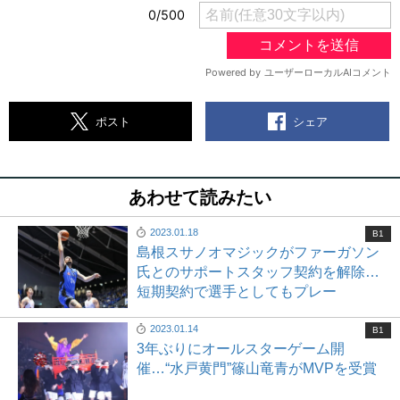
シェア
ポスト
あわせて読みたい
2023.01.18
B1
島根スサノオマジックがファーガソン
氏とのサポートスタッフ契約を解除…
短期契約で選手としてもプレー
2023.01.14
B1
3年ぶりにオールスターゲーム開
催…“水戸黄門”篠山竜青がMVPを受賞