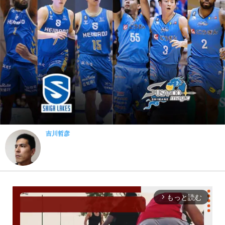
吉川哲彦
もっと読む
arrow_forward_ios