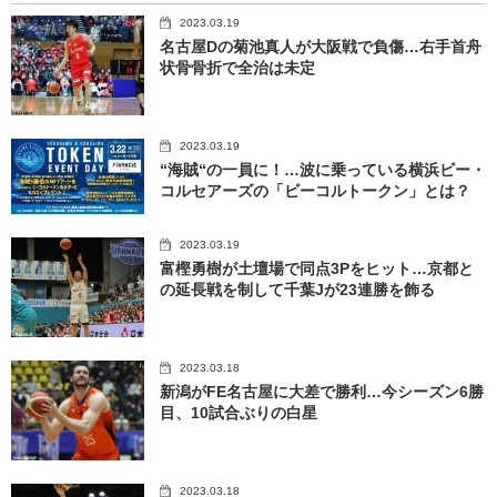
2023.03.19
名古屋Dの菊池真人が大阪戦で負傷…右手首舟
状骨骨折で全治は未定
2023.03.19
“海賊“の一員に！…波に乗っている横浜ビー・
コルセアーズの「ビーコルトークン」とは？
2023.03.19
富樫勇樹が土壇場で同点3Pをヒット…京都と
の延長戦を制して千葉Jが23連勝を飾る
2023.03.18
新潟がFE名古屋に大差で勝利…今シーズン6勝
目、10試合ぶりの白星
2023.03.18