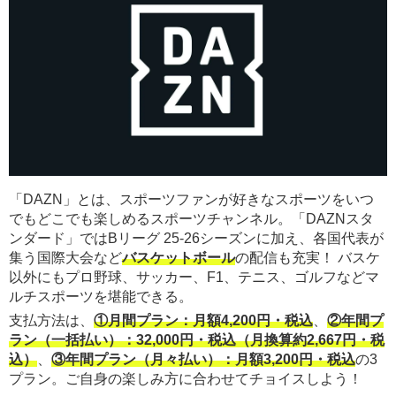
「DAZN」とは、スポーツファンが好きなスポーツをいつ
でもどこでも楽しめるスポーツチャンネル。「DAZNスタ
ンダード」ではBリーグ 25-26シーズンに加え、各国代表が
集う国際大会など
バスケットボール
の配信も充実！ バスケ
以外にもプロ野球、サッカー、F1、テニス、ゴルフなどマ
ルチスポーツを堪能できる。
支払方法は、
①月間プラン：月額4,200円・税込
、
②年間プ
ラン（一括払い）：32,000円・税込（月換算約2,667円・税
込）
、
③年間プラン（月々払い）：月額3,200円・税込
の3
プラン。ご自身の楽しみ方に合わせてチョイスしよう！