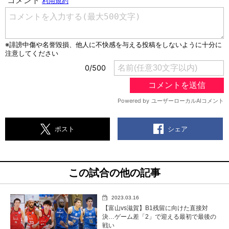
シェア
ポスト
この試合の他の記事
2023.03.16
【富山vs滋賀】B1残留に向けた直接対
決…ゲーム差「2」で迎える最初で最後の
戦い