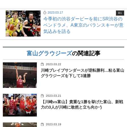
2023.03.17
B1
今季初の渋谷ダービーを前にSR渋谷の
ベンドラメ、A東京のバランスキーが意
気込みを語る
富山グラウジーズ
の関連記事
2023.03.22
川崎ブレイブサンダースが逆転勝利…粘る富山
グラウジーズを下して3連勝
2023.03.21
【川崎vs富山】貴重な1勝を挙げた富山、新戦
力の3人が川崎に敢然と立ち向かう
2023.03.19