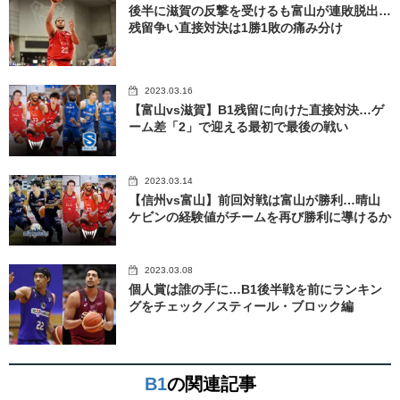
後半に滋賀の反撃を受けるも富山が連敗脱出…
残留争い直接対決は1勝1敗の痛み分け
2023.03.16
【富山vs滋賀】B1残留に向けた直接対決…ゲ
ーム差「2」で迎える最初で最後の戦い
2023.03.14
【信州vs富山】前回対戦は富山が勝利…晴山
ケビンの経験値がチームを再び勝利に導けるか
2023.03.08
個人賞は誰の手に…B1後半戦を前にランキン
グをチェック／スティール・ブロック編
B1
の関連記事