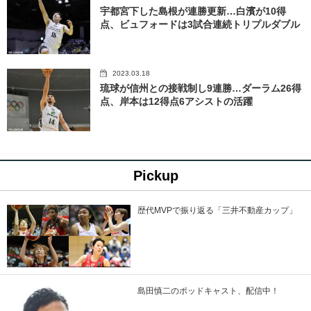
宇都宮下した島根が連勝更新…白濱が10得
点、ビュフォードは3試合連続トリプルダブル
2023.03.18
琉球が信州との接戦制し9連勝…ダーラム26得
点、岸本は12得点6アシストの活躍
Pickup
歴代MVPで振り返る「三井不動産カップ」
島田慎二のポッドキャスト、配信中！