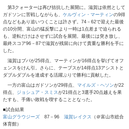
第3クォーターは再び拮抗した展開に。滋賀は依然として
ガドソンに苦戦しながらも、
ケルヴィン・マーティン
の9得
点などもあり追いつくことは許さず。74－62で迎えた最後
の10分間、富山の猛反撃により一時は1点差まで迫られる
も、逆転だけはさせずに試合を展開。最後には突き放し、
最終スコア96－87で滋賀が残留に向けて貴重な勝利を手に
した。
滋賀はブバが25得点、マーティンが16得点を挙げてオフ
ェンスをけん引。さらに、テーブスが14得点13アシストと
ダブルダブルを達成する活躍ぶりで勝利に貢献した。
一方の富山はガドソンが29得点、
マイルズ・ヘソン
が22
得点、
ジョシュア・スミス
が21得点と3選手20点越えを果
たすも、手痛い敗戦を喫することとなった。
■試合結果
富山グラウジーズ
87－96
滋賀レイクス
（＠富山市総合
体育館）