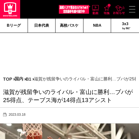
3x3
Bリーグ
日本代表
高校バスケ
NBA
by 361°
国内
滋賀が残留争いのライバル・富山に勝利…ブバが25得
TOP
B1
滋賀が残留争いのライバル・富山に勝利…ブバが
25得点、テーブス海が14得点13アシスト
2023.03.18