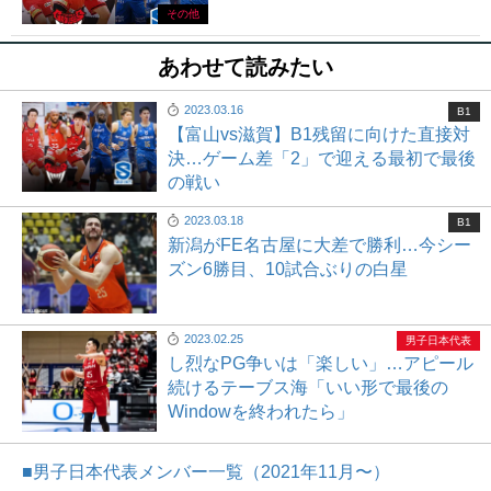
その他
あわせて読みたい
2023.03.16
B1
【富山vs滋賀】B1残留に向けた直接対
決…ゲーム差「2」で迎える最初で最後
の戦い
2023.03.18
B1
新潟がFE名古屋に大差で勝利…今シー
ズン6勝目、10試合ぶりの白星
2023.02.25
男子日本代表
し烈なPG争いは「楽しい」…アピール
続けるテーブス海「いい形で最後の
Windowを終われたら」
■男子日本代表メンバー一覧（2021年11月〜）