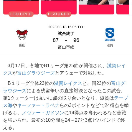
2023.03.18 16:05 T.O.
試合終了
87
-
96
富山
滋賀
富山市総
3月17日、各地でB1リーグ第25節が開催され、
滋賀レイ
クス
が
富山グラウジーズ
とアウェーで対戦した。
B１リーグ全体23位の
滋賀レイクス
と、同23位の
富山グ
ラウジーズ
による残留争いの直接対決となったこの試合。
第1クォーターは互いに点の取り合いとなり、滋賀は
テーブ
ス海
や
キーファー・ラベナ
らの3ポイントなどで24得点を挙
げるも、
ノヴァー・ガドソン
に14得点を奪われるなど苦戦
を強いられ、最初の10分間を24－27と3点ビハインドで終
える。