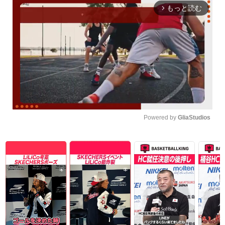
もっと読む
arrow_forward_ios
Powered by 
GliaStudios
Unmute