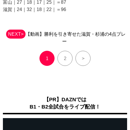
富山｜27｜18｜17｜25｜＝87
滋賀｜24｜32｜18｜22｜＝96
NEXT>
【動画】勝利を引き寄せた滋賀・杉浦の4点プレ
ー
1
2
>
【PR】DAZNでは
B1・B2全試合をライブ配信！