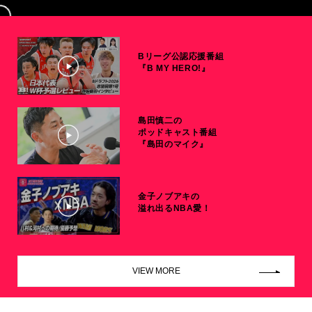
Bリーグ公認応援番組
『B MY HERO!』
島田慎二の
ポッドキャスト番組
『島田のマイク』
金子ノブアキの
溢れ出るNBA愛！
VIEW MORE