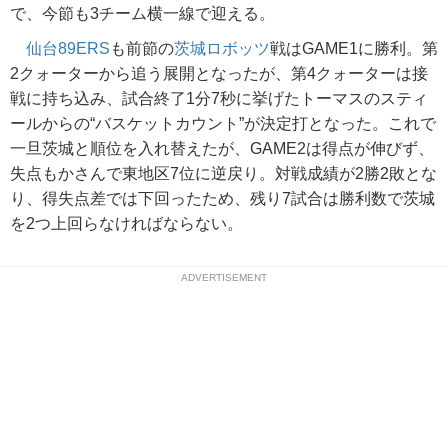
で、今節も3チーム横一線で迎える。
仙台89ERS
も前節の
茨城ロボッツ
戦はGAME1に勝利。第
2クォーターから追う展開となったが、第4クォーターは接
戦に持ち込み、試合終了1分7秒に挙げたトーマスのスティ
ールからの“バスケットカウント”が決定打となった。これで
一旦茨城と順位を入れ替えたが、GAME2は得点が伸びず、
失点もかさんで東地区7位に逆戻り。対戦成績が2勝2敗とな
り、得失点差では下回ったため、残り7試合は勝利数で茨城
を2つ上回らなければならない。
ADVERTISEMENT