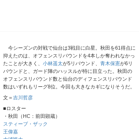
今シーズンの対戦で仙台は3戦目に白星。秋田を61得点に
抑えたのは、オフェンスリバウンドを4本しか奪われなかっ
たことが大きく、
小林遥太
が5リバウンド、
青木保憲
が6リ
バウンドと、ガード陣のハッスルが特に目立った。秋田の
オフェンスリバウンド数と仙台のディフェンスリバウンド
数はいずれもリーグ8位。今回も大きなカギになりそうだ。
文＝
吉川哲彦
■ロスター
・秋田（HC：前田顕蔵）
スティーブ・ザック
王偉嘉