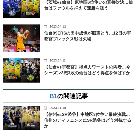
【茨城vs仙台】東地区6位争いの直接対決…仙
台はファウルを抑えて連勝を狙う
2023.04.12
仙台89ERSの田中成也が脳震とう…12日の宇
都宮ブレックス戦は欠場
2023.04.11
【仙台vs宇都宮】得点力ワーストの両者…今
シーズン3戦3敗の仙台はどう得点を伸ばすか
B1
の関連記事
2023.04.18
【信州vsSR渋谷】中地区3位争い最終決戦…
信州のディフェンスにSR渋谷はどう対抗する
か