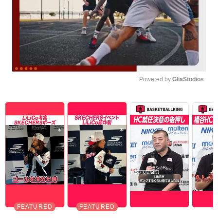
Powered by 
GliaStudios
Unmute