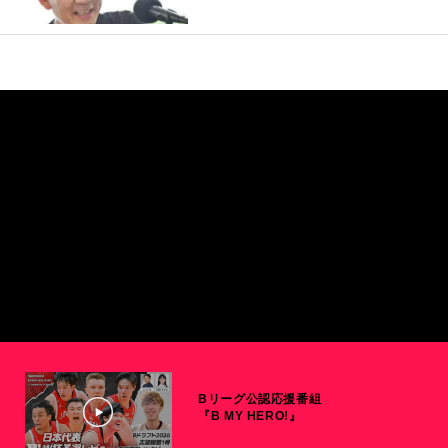
Bリーグ公認応援番組
『B MY HERO!』