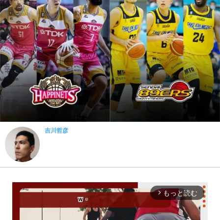
吉川哲彦
もっと読む
arrow_forward_ios