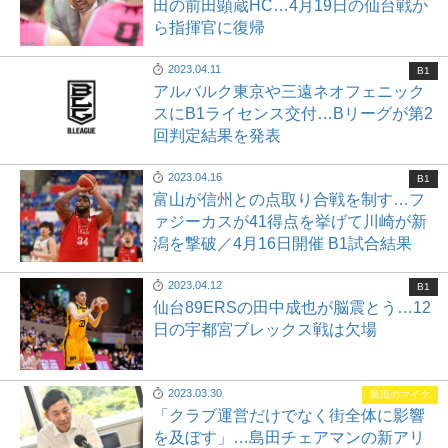
田の前田顕蔵HC…4月19日の仙台戦か
ら指揮官に復帰
2023.04.11
B1
アルバルク東京や三遠ネオフェニック
スにB1ライセンス交付…Bリーグが第2
回判定結果を発表
2023.04.16
B1
富山が信州との点取り合戦を制す…フ
ァジーカスが41得点を挙げて川崎が新
潟を撃破／4月16日開催 B1試合結果
2023.04.12
B1
仙台89ERSの田中成也が脳震とう…12
日の宇都宮ブレックス戦は欠場
2023.03.30
島田のマイク
「クラブ運営だけでなく街全体に影響
を及ぼす」…島田チェアマンの新アリ