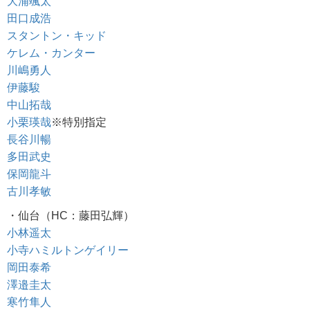
大浦颯太
田口成浩
スタントン・キッド
ケレム・カンター
川嶋勇人
伊藤駿
中山拓哉
小栗瑛哉
※特別指定
長谷川暢
多田武史
保岡龍斗
古川孝敏
・仙台（HC：藤田弘輝）
小林遥太
小寺ハミルトンゲイリー
岡田泰希
澤邉圭太
寒竹隼人