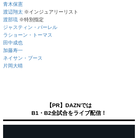
青木保憲
渡辺翔太
※インジュアリーリスト
渡部琉
※特別指定
ジャスティン・バーレル
ラショーン・トーマス
田中成也
加藤寿一
ネイサン・ブース
片岡大晴
【PR】DAZNでは
B1・B2全試合をライブ配信！