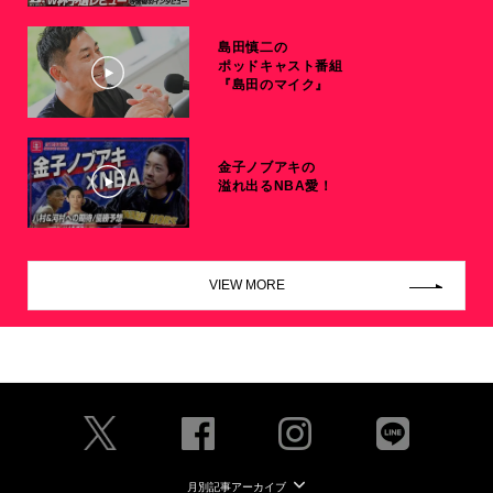
島田慎二の
ポッドキャスト番組
『島田のマイク』
金子ノブアキの
溢れ出るNBA愛！
VIEW MORE
月別記事アーカイブ