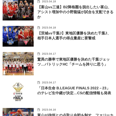
2023.04.18
【富山vs三遠】B2降格圏を脱出したい富山、
アシスト増加中の小野龍猛が試合を支配できる
か
2023.04.18
【茨城vs千葉J】東地区優勝を決めた千葉J、
相手日本人選手の得点量産に要警戒
2023.04.17
驚異の勝率で東地区優勝を決めた千葉ジェッ
ツ…パトリックHC「チームを誇りに思う」
2023.04.17
「日本生命 B.LEAGUE FINALS 2022－23」
のテレビ生中継が決定…CSの配信情報も発表
2023.04.16
富山が信州との点取り合戦を制す…ファジーカ