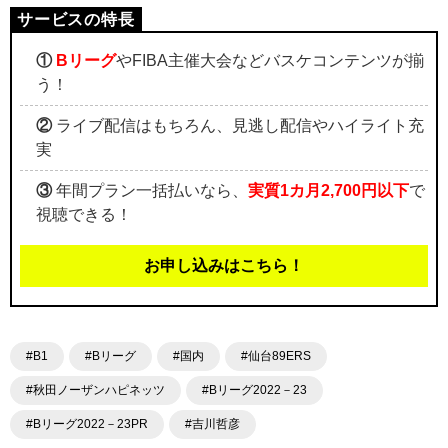
①
Bリーグ
やFIBA主催大会などバスケコンテンツが揃
う！
②
ライブ配信はもちろん、見逃し配信やハイライト充
実
③
年間プラン一括払いなら、
実質1カ月2,700円以下
で
視聴できる！
お申し込みはこちら！
#B1
#Bリーグ
#国内
#仙台89ERS
#秋田ノーザンハピネッツ
#Bリーグ2022－23
#Bリーグ2022－23PR
#吉川哲彦