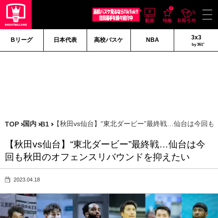
3x3
Bリーグ
日本代表
高校バスケ
NBA
by 361°
国内
【秋田vs仙台】“東北ダービー”最終戦…仙台は今回
TOP
B1
【秋田vs仙台】“東北ダービー”最終戦…仙台は今
回も秋田のオフェンスリバウンドを抑えたい
2023.04.18