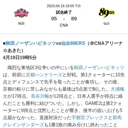
2023.04.19 19:05 T.O.
試合終了
95
-
89
秋田
仙台
CNA
■
秋田ノーザンハピネッツ
vs
仙台89ERS
（＠CNAアリーナ
☆あきた）
4月19日19時5分
熾烈な東地区3位争いの中にいる
秋田ノーザンハピネッツ
は、前節に
京都ハンナリーズ
と対戦。第1クォーターに10失
点とディフェンスで先手を取ったことが奏功し、その後、
京都の粘りに苦しみながらも最後は5点差で制した。
大浦颯
太
が17得点、
長谷川暢
が12得点と、日本人選手が得点に絡
んだことも勝利に結びついた。しかし、GAME2は第2クォ
ーターに9得点と沈黙したことが響き、後半の追い上げも5
点届かなかった。直接対決だった
宇都宮ブレックス
と
群馬
クレインサンダーズ
も1勝1敗の痛み分けに終わったこと