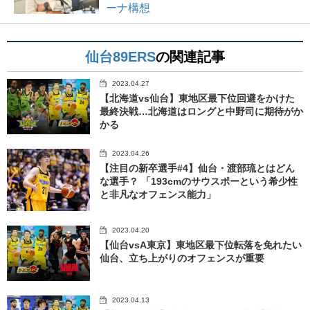
ーナ構想
仙台89ERS
の関連記事
2023.04.27
【北海道vs仙台】東地区最下位回避をかけた
最終決戦…北海道はロングと中野司に期待がか
かる
2023.04.26
【注目の新卒選手#4】仙台・渡部琉とはどん
な選手？ 「193cmのサウスポーという希少性
と非凡なオフェンス能力」
2023.04.20
【仙台vsA東京】東地区最下位転落を免れたい
仙台、立ち上がりのオフェンスが重要
2023.04.13