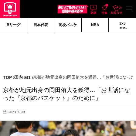
3x3
Bリーグ
日本代表
高校バスケ
NBA
by 361°
国内
京都が地元出身の岡田侑大を獲得…「お世話になった
TOP
B1
京都が地元出身の岡田侑大を獲得…「お世話にな
った『京都のバスケット』のために」
2023.05.13