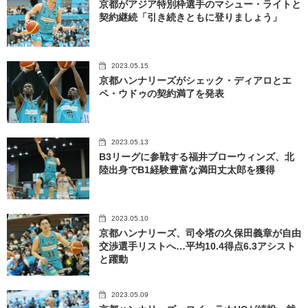
京都がアジア特別枠選手のマシュー・ライトと
契約継続「引き続きともに登りましょう」
2023.05.15
京都ハンナリーズがシェック・ディアロとエ
ペ・ウドゥの契約満了を発表
2023.05.13
B3リーグに参戦する福井ブローウィンズ、北
陸出身でB1経験豊富な満田丈太郎を獲得
2023.05.10
京都ハンナリーズ、司令塔の久保田義章が自由
交渉選手リストへ…平均10.4得点6.3アシスト
と躍動
2023.05.09