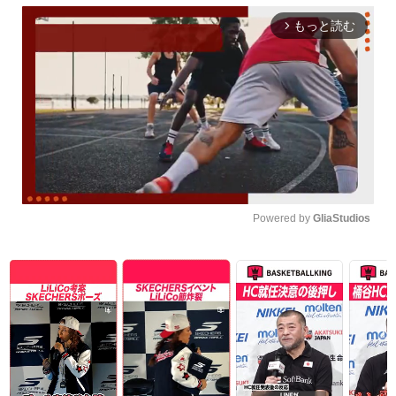
もっと読む
arrow_forward_ios
Powered by 
GliaStudios
Unmute