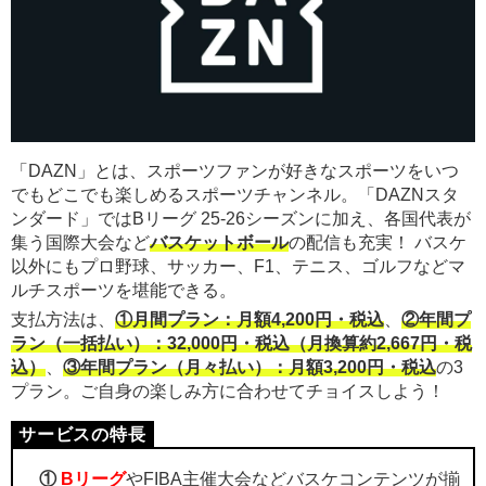
「DAZN」とは、スポーツファンが好きなスポーツをいつ
でもどこでも楽しめるスポーツチャンネル。「DAZNスタ
ンダード」ではBリーグ 25-26シーズンに加え、各国代表が
集う国際大会など
バスケットボール
の配信も充実！ バスケ
以外にもプロ野球、サッカー、F1、テニス、ゴルフなどマ
ルチスポーツを堪能できる。
支払方法は、
①月間プラン：月額4,200円・税込
、
②年間プ
ラン（一括払い）：32,000円・税込（月換算約2,667円・税
込）
、
③年間プラン（月々払い）：月額3,200円・税込
の3
プラン。ご自身の楽しみ方に合わせてチョイスしよう！
①
Bリーグ
やFIBA主催大会などバスケコンテンツが揃