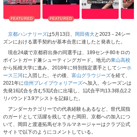
京都ハンナリーズ
は5月13日、
岡田侑大
と2023－24シー
ズンにおける選手契約が基本合意に達したと発表した。
現在24歳で京都府出身の同選手は、189センチ80キロの
ポイントガード兼シューティングガード。地元の
東山高校
から拓殖大学に進み、2018年に特別指定選手として
シーホ
ース三河
に入団した。その後、
富山グラウジーズ
を経て、
2021年に
信州ブレイブウォリアーズ
へ加入。今シーズンは
先発16試合を含む53試合に出場し、1試合平均13.3得点2.2
リバウンド3.9アシストを記録した。
アンダーカテゴリーでの代表経験もあるなど、世代屈指
のガードとして活躍を残してきた岡田。京都への加入につ
いて、岡田と渡邉拓馬ゼネラルマネージャーはクラブ公式
サイトで以下のようにコメントしている。