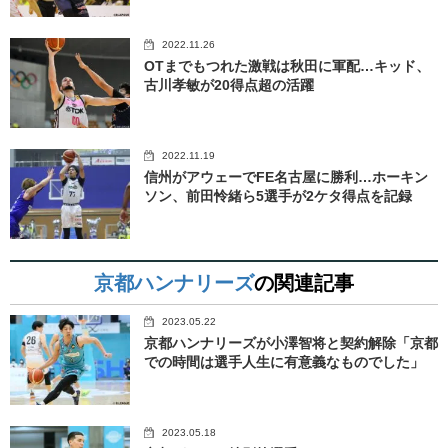
2022.11.26
OTまでもつれた激戦は秋田に軍配…キッド、
古川孝敏が20得点超の活躍
2022.11.19
信州がアウェーでFE名古屋に勝利…ホーキン
ソン、前田怜緒ら5選手が2ケタ得点を記録
京都ハンナリーズ
の関連記事
2023.05.22
京都ハンナリーズが小澤智将と契約解除「京都
での時間は選手人生に有意義なものでした」
2023.05.18