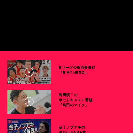
Bリーグ公認応援番組
『B MY HERO!』
島田慎二の
ポッドキャスト番組
『島田のマイク』
金子ノブアキの
溢れ出るNBA愛！