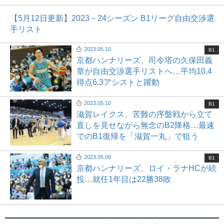
【5月12日更新】2023－24シーズン B1リーグ自由交渉選
手リスト
2023.05.10
B1
京都ハンナリーズ、司令塔の久保田義
章が自由交渉選手リストへ…平均10.4
得点6.3アシストと躍動
2023.05.10
B1
滋賀レイクス、苦難の序盤戦から立て
直しを見せながら無念のB2降格…最速
でのB1復帰を「滋賀一丸」で狙う
2023.05.09
B1
京都ハンナリーズ、ロイ・ラナHCが続
投…就任1年目は22勝38敗