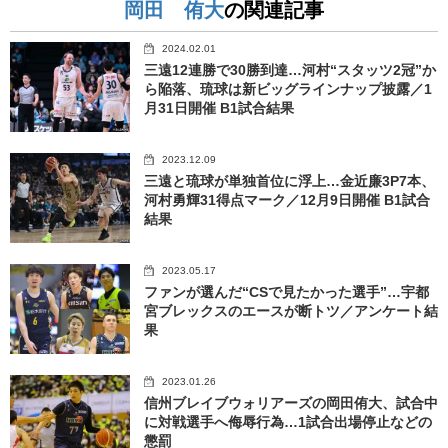
岡田 侑大
の関連記事
2024.02.01
三遠12連勝で30勝到達…河村“スタッツ2冠”か
ら陥落、琉球は新ビッグラインナップ披露／1
月31日開催 B1試合結果
2023.12.09
三遠と琉球が単独首位に浮上…金近廉3P7本、
河村勇輝31得点マーク／12月9日開催 B1試合
結果
2023.05.17
ファンが選んだ“CSで見たかった選手”…宇都
宮ブレックスのエースが断トツ／アンケート結
果
2023.01.26
信州ブレイブウォリアーズの岡田侑大、試合中
に対戦選手へ侮辱行為…1試合出場停止などの
懲罰