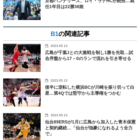
京都ハンナリーズ、ロイ・ラナHCが続投…就
任1年目は22勝38敗
B1
の関連記事
2023.05.13
広島が千葉Jとの大激戦を制し1勝を先取…試
合序盤から17－0のランで流れを引き寄せる
2023.05.13
後半に逆転した横浜BCが川崎を振り切って白
星…第4Qでは堅守から主導権をつかむ
2023.05.13
仙台89ERSが1月に広島から加入した青木保憲
と契約継続…「仙台が強豪になれるよう全力
で」