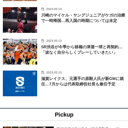
2023.05.13
川崎のマイケル・ヤングジュニアがケガの治療
で一時帰国…再入国の時期については未定
2023.05.13
SR渋谷が今季から移籍の津屋一球と再契約…
「波なく自分らしくプレーしていきたい」
2023.05.13
滋賀レイクス、元選手の原毅人氏が新GMに就
任…7月からは代表取締役社長も兼任予定
Pickup