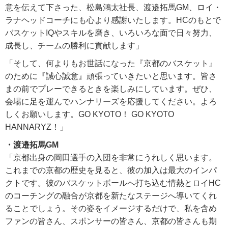
意を伝えて下さった、松島鴻太社長、渡邉拓馬GM、ロイ・
ラナヘッドコーチにも心より感謝いたします。HCのもとで
バスケットIQやスキルを磨き、いろいろな面で日々努力、
成長し、チームの勝利に貢献します」
「そして、何よりもお世話になった『京都のバスケット』
のために『誠心誠意』頑張っていきたいと思います。皆さ
まの前でプレーできるときを楽しみにしています。ぜひ、
会場に足を運んでハンナリーズを応援してください。よろ
しくお願いします。GO KYOTO！ GO KYOTO
HANNARYZ！」
・渡邉拓馬GM
「京都出身の岡田選手の入団を非常にうれしく思います。
これまでの京都の歴史を見ると、彼の加入は最大のインパ
クトです。彼のバスケットボールへ打ち込む情熱とロイHC
のコーチングの融合が京都を新たなステージへ導いてくれ
ることでしょう。その姿をイメージするだけで、私を含め
ファンの皆さん、スポンサーの皆さん、京都の皆さんも期