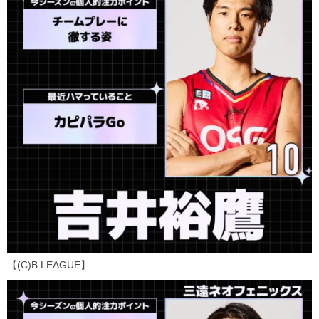
【(C)B.LEAGUE】