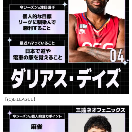
【(C)B.LEAGUE】