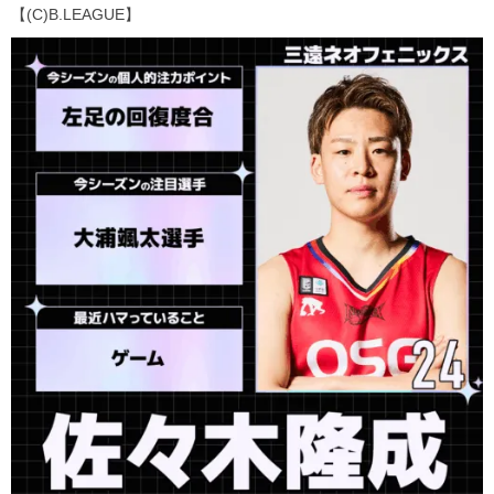
【(C)B.LEAGUE】