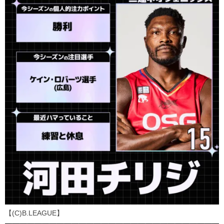
【(C)B.LEAGUE】