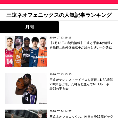
三遠ネオフェニックスの人気記事ランキング
月間
2026.07.13 19:11
【7月13日の契約情報】三遠と千葉Jが新戦力
を獲得…新外国籍選手が続々とBリーグ参戦
2026.07.13 15:25
三遠がテレンス・デイビスを獲得…NBA通算
228試合出場、八村らと並んでNBAルーキー
表彰の実力者
2026.07.24 14:57
三遠ネオフェニックス、米国出身31歳ビッグ