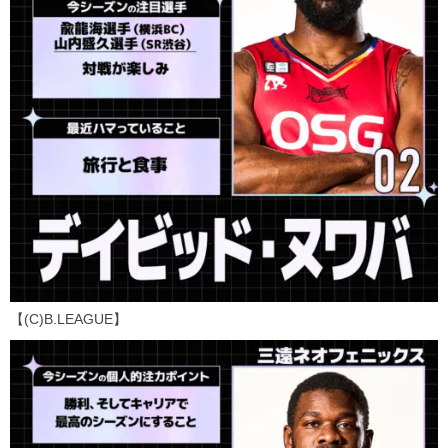
【(C)B.LEAGUE】