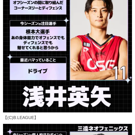
【(C)B.LEAGUE】