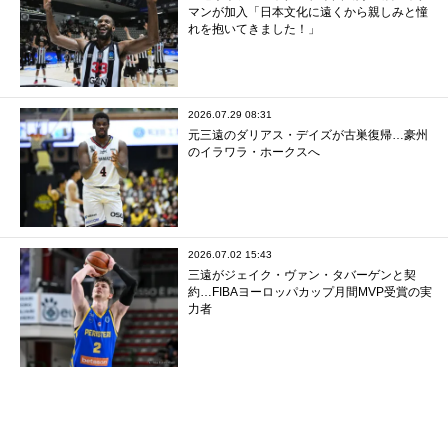
マンが加入「日本文化に遠くから親しみと憧
れを抱いてきました！」
2026.07.29 08:31
元三遠のダリアス・デイズが古巣復帰…豪州
のイラワラ・ホークスへ
2026.07.02 15:43
三遠がジェイク・ヴァン・タバーゲンと契
約…FIBAヨーロッパカップ月間MVP受賞の実
力者