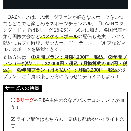
「DAZN」とは、スポーツファンが好きなスポーツをいつ
でもどこでも楽しめるスポーツチャンネル。「DAZNスタ
ンダード」ではBリーグ 25-26シーズンに加え、各国代表が
集う国際大会など
バスケットボール
の配信も充実！ バスケ
以外にもプロ野球、サッカー、F1、テニス、ゴルフなどマ
ルチスポーツを堪能できる。
支払方法は、
①月間プラン：月額4,200円・税込
、
②年間プ
ラン（一括払い）：32,000円・税込（月換算約2,667円・税
込）
、
③年間プラン（月々払い）：月額3,200円・税込
の3
プラン。ご自身の楽しみ方に合わせてチョイスしよう！
①
Bリーグ
やFIBA主催大会などバスケコンテンツが揃
う！
②
ライブ配信はもちろん、見逃し配信やハイライト充
実