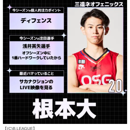
【(C)B.LEAGUE】