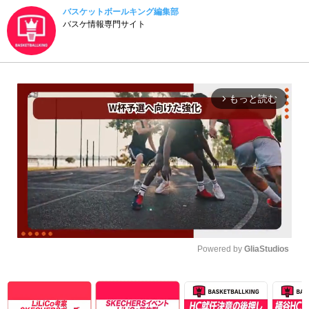
バスケットボールキング編集部
バスケ情報専門サイト
もっと読む
arrow_forward_ios
Powered by 
GliaStudios
Unmute