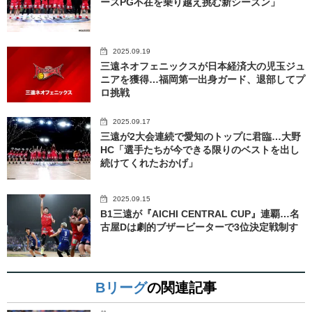
ースPG不在を乗り越え挑む新シーズン」
2025.09.19
三遠ネオフェニックスが日本経済大の児玉ジュ
ニアを獲得…福岡第一出身ガード、退部してプ
ロ挑戦
2025.09.17
三遠が2大会連続で愛知のトップに君臨…大野
HC「選手たちが今できる限りのベストを出し
続けてくれたおかげ」
2025.09.15
B1三遠が『AICHI CENTRAL CUP』連覇…名
古屋Dは劇的ブザービーターで3位決定戦制す
Bリーグ
の関連記事