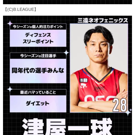
【(C)B.LEAGUE】