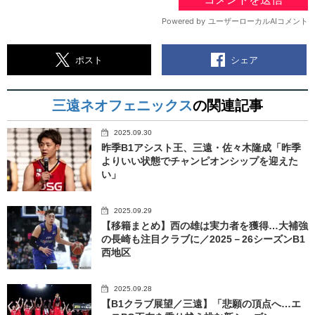
シェア
ポスト
三遠ネオフェニックス
の関連記事
2025.09.30
昨季B1アシスト王、三遠・佐々木隆成「昨季
よりいい状態でチャンピオンシップを迎えた
い」
2025.09.29
【移籍まとめ】西の雄は実力者を獲得…大補強
の長崎も注目クラブに／2025－26シーズンB1
西地区
2025.09.28
【B1クラブ展望／三遠】「悲願の頂点へ…エ