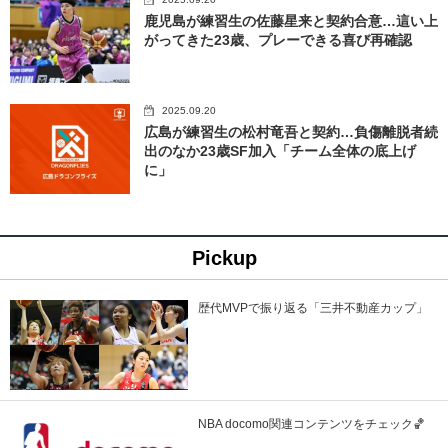
鹿児島が練習生の佐藤星来と契約合意…這い上
がってきた23歳、プレーできる喜び再確認
2025.09.20
広島が練習生の松村竜吾と契約…負傷離脱者続
出のなか23歳SF加入「チーム全体の底上げ
に」
Pickup
歴代MVPで振り返る「三井不動産カップ」
NBA docomo関連コンテンツをチェック🏀