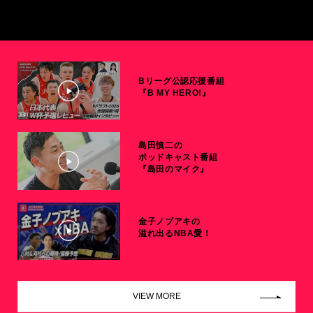
Bリーグ公認応援番組
『B MY HERO!』
島田慎二の
ポッドキャスト番組
『島田のマイク』
金子ノブアキの
溢れ出るNBA愛！
VIEW MORE