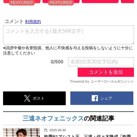
シェア
ポスト
三遠ネオフェニックス
の関連記事
2025.09.30
昨季B1アシスト王、三遠・佐々木隆成「昨季