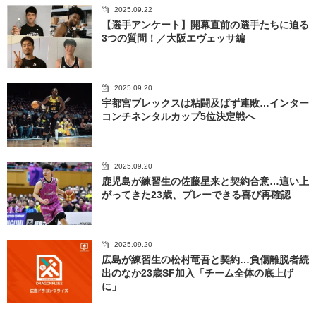
2025.09.22
【選手アンケート】開幕直前の選手たちに迫る
3つの質問！／大阪エヴェッサ編
2025.09.20
宇都宮ブレックスは粘闘及ばず連敗…インター
コンチネンタルカップ5位決定戦へ
2025.09.20
鹿児島が練習生の佐藤星来と契約合意…這い上
がってきた23歳、プレーできる喜び再確認
2025.09.20
広島が練習生の松村竜吾と契約…負傷離脱者続
出のなか23歳SF加入「チーム全体の底上げ
に」