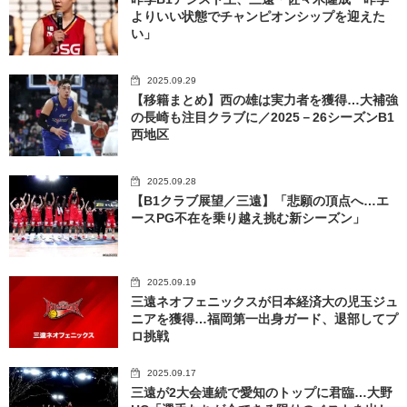
よりいい状態でチャンピオンシップを迎えた
い」
2025.09.29
【移籍まとめ】西の雄は実力者を獲得…大補強
の長崎も注目クラブに／2025－26シーズンB1
西地区
2025.09.28
【B1クラブ展望／三遠】「悲願の頂点へ…エ
ースPG不在を乗り越え挑む新シーズン」
2025.09.19
三遠ネオフェニックスが日本経済大の児玉ジュ
ニアを獲得…福岡第一出身ガード、退部してプ
ロ挑戦
2025.09.17
三遠が2大会連続で愛知のトップに君臨…大野