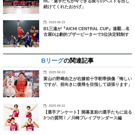
HC「選手たちが今できる限りのベストを出し
続けてくれたおかげ」
2025.09.15
B1三遠が『AICHI CENTRAL CUP』連覇…名
古屋Dは劇的ブザービーターで3位決定戦制す
Bリーグ
の関連記事
2025.09.22
富山の野﨑由之が右膝前十字靭帯損傷「悔しい
ですが、前向きに復帰を目指して頑張ります」
2025.09.22
【選手アンケート】開幕直前の選手たちに迫る
3つの質問！／川崎ブレイブサンダース編