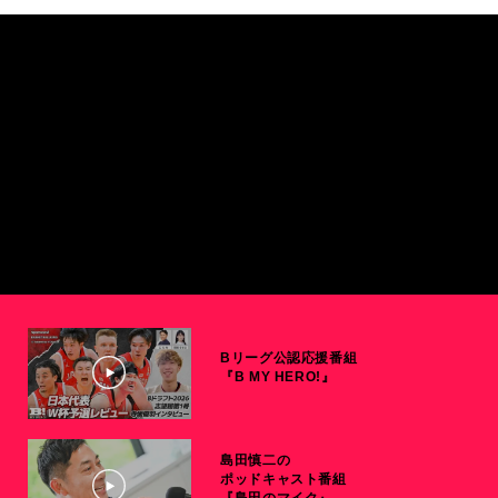
Bリーグ公認応援番組
『B MY HERO!』
島田慎二の
ポッドキャスト番組
『島田のマイク』