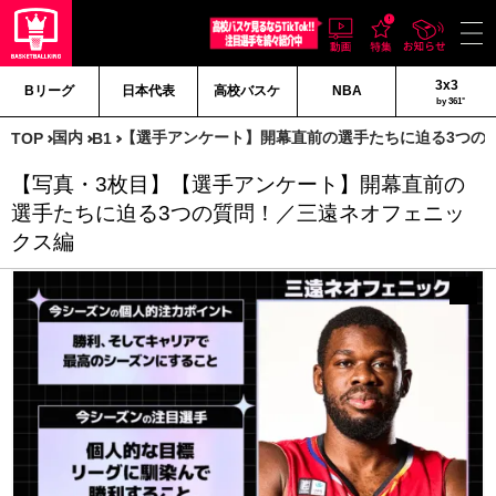
3x3
Bリーグ
日本代表
高校バスケ
NBA
by 361°
国内
【選手アンケート】開幕直前の選手たちに迫る3つの
TOP
B1
【写真・3枚目】【選手アンケート】開幕直前の
選手たちに迫る3つの質問！／三遠ネオフェニッ
クス編