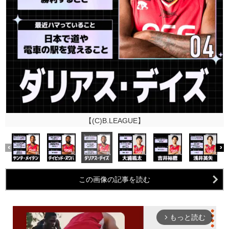
【(C)B.LEAGUE】
この画像の記事を読む
もっと読む
arrow_forward_ios