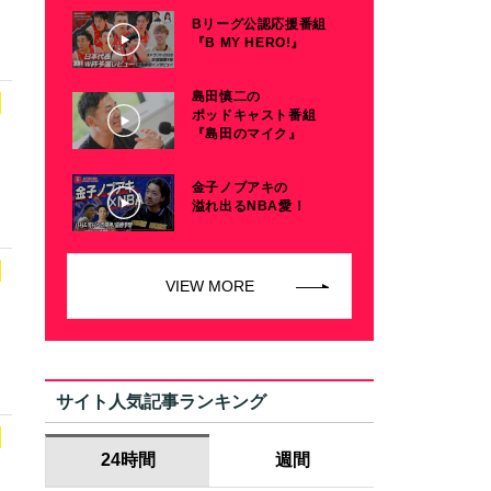
Bリーグ公認応援番組
『B MY HERO!』
島田慎二の
ポッドキャスト番組
『島田のマイク』
金子ノブアキの
溢れ出るNBA愛！
VIEW MORE
サイト人気記事ランキング
24時間
週間