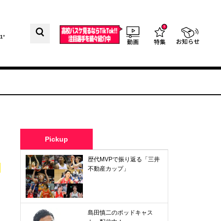
1°
Pickup
歴代MVPで振り返る「三井
不動産カップ」
島田慎二のポッドキャス