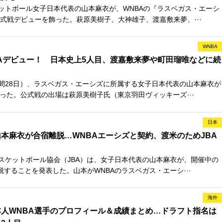
ットボール女子日本代表の山本麻衣が、WNBAの『ラスベガス・エーシ
式戦デビューを飾った。萩原美樹子、大神雄子、渡嘉敷来夢、···
WNBA
Aデビュー！ 日本史上5人目、渡嘉敷来夢や町田瑠唯などに続
間28日）、ラスベガス・エーシズに所属する女子日本代表の山本麻衣が
飾った。公式戦の出場は萩原美樹子氏（東京羽田ヴィッキーズ···
日本
本麻衣が合宿離脱…WNBAエーシズと契約、渡米のためJBA
スケットボール協会（JBA）は、女子日本代表の山本麻衣が、開催中の
脱することを発表した。山本がWNBAのラスベガス・エーシ···
海外
人WNBA選手のプロフィール＆成績まとめ…ドラフト指名は