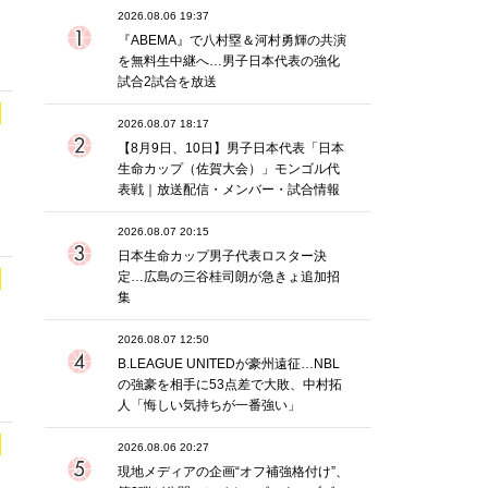
2026.08.06 19:37
『ABEMA』で八村塁＆河村勇輝の共演
を無料生中継へ…男子日本代表の強化
試合2試合を放送
2026.08.07 18:17
【8月9日、10日】男子日本代表「日本
生命カップ（佐賀大会）」モンゴル代
表戦｜放送配信・メンバー・試合情報
2026.08.07 20:15
日本生命カップ男子代表ロスター決
定…広島の三谷桂司朗が急きょ追加招
集
2026.08.07 12:50
B.LEAGUE UNITEDが豪州遠征…NBL
の強豪を相手に53点差で大敗、中村拓
人「悔しい気持ちが一番強い」
2026.08.06 20:27
現地メディアの企画“オフ補強格付け”、