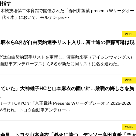
目指す
競技場第二体育館で開催された「春日井製菓 presents Wリーグオー
 in 代々木」において、モルテン pre···
WJBL
本麻衣ら8名が自由契約選手リスト入り…富士通の伊森可琳は現
グは自由契約選手リストを更新し、渡嘉敷来夢（アイシンウィングス）
自動車アンテロープス）ら8名が新たに同リストに名を連ねた。···
WJBL
じていた」大神雄子HCと山本麻衣の固い絆…敗戦の悔しさを胸
へ
ナTOKYOで「京王電鉄 Presents Wリーグプレーオフ 2025-2026」
が行われ、トヨタ自動車アンテロー···
WJBL
日会見…トヨタ山本麻衣「必死に勝つ」デンソー髙田真希「チ