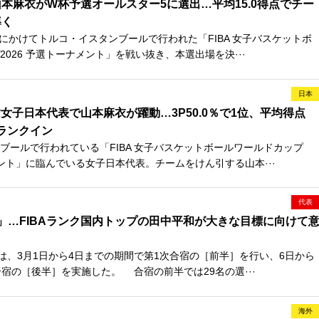
本麻衣がW杯予選オールスター5に選出…平均15.0得点でチー
導く
日にかけてトルコ・イスタンブールで行われた「FIBA 女子バスケットボ
026 予選トーナメント」を戦い抜き、本選出場を決···
日本
女子日本代表で山本麻衣が躍動…3P50.0％で1位、平均得点
にランクイン
ールで行われている「FIBA 女子バスケットボールワールドカップ
メント」に臨んでいる女子日本代表。チームをけん引する山本···
代表
」…FIBAランク国内トップの田中平和が大きな目標に向けて
は、3月1日から4日までの期間で第1次合宿の［前半］を行い、6日から
合宿の［後半］を実施した。 合宿の前半では29名の選···
海外