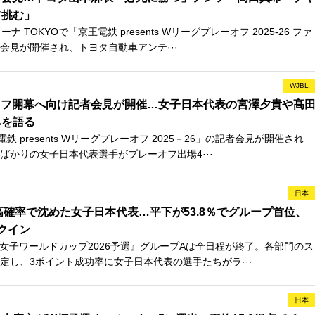
て挑む」
 TOKYOで「京王電鉄 presents Wリーグプレーオフ 2025-26 ファ
会見が開催され、トヨタ自動車アンテ···
WJBL
オフ開幕へ向け記者会見が開催…女子日本代表の宮澤夕貴や髙
みを語る
 presents Wリーグプレーオフ 2025－26」の記者会見が開催され
ばかりの女子日本代表選手がプレーオフ出場4···
日本
高確率で沈めた女子日本代表…平下が53.8％でグループ首位、
クイン
BA女子ワールドカップ2026予選』グループAは全日程が終了。各部門のス
定し、3ポイント成功率に女子日本代表の選手たちがラ···
日本