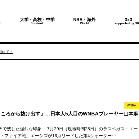
大学・高校・中学
NBA・海外
3x3
E
Student
World
supported by 36
terで！
WNBA
ころから抜け出す」…日本人5人目のWNBAプレーヤー山本麻
力
チで残した強烈な印象 7月29日（現地時間28日）のラスベガス・エー
・ファイア戦。エーシズが16点リードした第4クォーター···