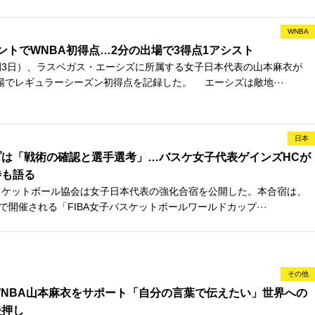
WNBA
ントでWNBA初得点…2分の出場で3得点1アシスト
3日）、ラスベガス・エーシズに所属する女子日本代表の山本麻衣が
出場でレギュラーシーズン初得点を記録した。 エーシズは敵地···
日本
プは「戦術の確認と選手選考」…バスケ女子代表ゲインズHCが
待も語る
スケットボール協会は女子日本代表の強化合宿を公開した。本合宿は、
ツで開催される「FIBA女子バスケットボールワールドカップ···
その他
NBA山本麻衣をサポート「自分の言葉で伝えたい」世界への
後押し