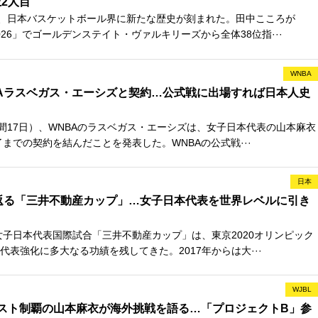
2人目
、日本バスケットボール界に新たな歴史が刻まれた。田中こころが
026」でゴールデンステイト・ヴァルキリーズから全体38位指···
WNBA
Aラスベガス・エーシズと契約…公式戦に出場すれば日本人史
間17日）、WNBAのラスベガス・エーシズは、女子日本代表の山本麻衣
了までの契約を結んだことを発表した。WNBAの公式戦···
日本
返る「三井不動産カップ」…女子日本代表を世界レベルに引き
た女子日本代表国際試合「三井不動産カップ」は、東京2020オリンピック
代表強化に多大なる功績を残してきた。2017年からは大···
WJBL
スト制覇の山本麻衣が海外挑戦を語る…「プロジェクトB」参