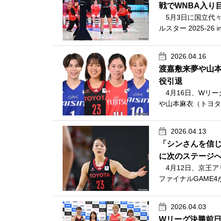
戦でWNBA入り
5月3日に国立代々木
ルスター 2025-26
2026.04.16
渡嘉敷来夢や山
役引退
4月16日、Wリー
や山本麻衣（トヨタ
2026.04.13
「シンさんを信
に次のステージ
4月12日、京王アリー
ファイナルGAME4
2026.04.03
Wリーグ決勝前