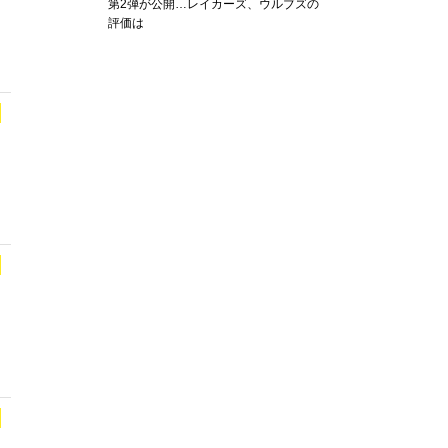
第2弾が公開…レイカーズ、ウルブズの
評価は
ャ