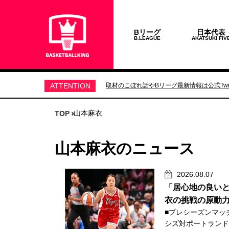
Bリーグ
日本代表
B.LEAGUE
AKATSUKI FIV
ATTENTION
取材のこぼれ話やBリーグ最新情報は公式Twit
山本麻衣
TOP
山本麻衣のニュース
2026.08.07
「居心地の良いと
衣の挑戦の原動
■プレシーズンマッ
シズ対ポートランド