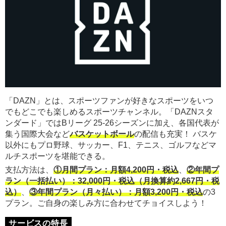
「DAZN」とは、スポーツファンが好きなスポーツをいつ
でもどこでも楽しめるスポーツチャンネル。「DAZNスタ
ンダード」ではBリーグ 25-26シーズンに加え、各国代表が
集う国際大会など
バスケットボール
の配信も充実！ バスケ
以外にもプロ野球、サッカー、F1、テニス、ゴルフなどマ
ルチスポーツを堪能できる。
支払方法は、
①月間プラン：月額4,200円・税込
、
②年間プ
ラン（一括払い）：32,000円・税込（月換算約2,667円・税
込）
、
③年間プラン（月々払い）：月額3,200円・税込
の3
プラン。ご自身の楽しみ方に合わせてチョイスしよう！