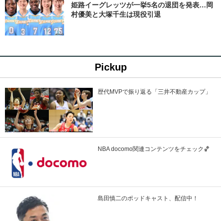
姫路イーグレッツが一挙5名の退団を発表…岡
村優美と大塚千生は現役引退
Pickup
歴代MVPで振り返る「三井不動産カップ」
NBA docomo関連コンテンツをチェック🏀
島田慎二のポッドキャスト、配信中！