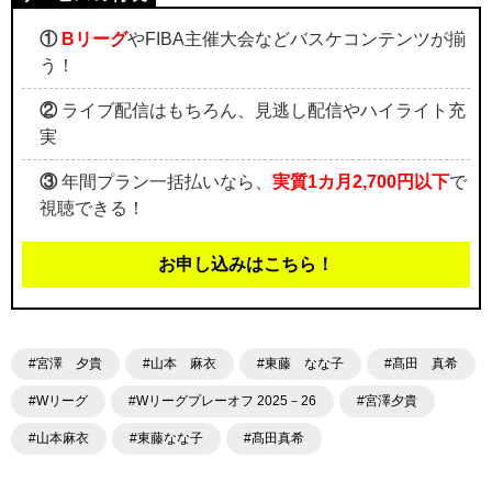
①
Bリーグ
やFIBA主催大会などバスケコンテンツが揃
う！
②
ライブ配信はもちろん、見逃し配信やハイライト充
実
③
年間プラン一括払いなら、
実質1カ月2,700円以下
で
視聴できる！
お申し込みはこちら！
#宮澤 夕貴
#山本 麻衣
#東藤 なな子
#髙田 真希
#Wリーグ
#Wリーグプレーオフ 2025－26
#宮澤夕貴
#山本麻衣
#東藤なな子
#髙田真希