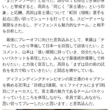
『またデンソーか』と思った。誰が出ても得点でき層が厚
い」と警戒すると、髙田も「同じく『富士通か』という印
象」と応酬。髙田は富士通について「町田（瑠唯）選手を
起点に思い切ってシュートを打ってくる。スピーディーな
展開をされるし、ディフェンスも魅力的なチーム」と相手
を分析した。
最後にプレーオフに向けた意気込みとして、東藤は「チ
ームでしっかり準備して日本一を目指して頑張りたい」と
コメント。山本は「速い展開に持っていき、自分たちらし
いバスケットを表現したい。みんなで最後絶対優勝して終
わりたい」と力強く宣言した。髙田も「まずは目の前の試
合を全力で戦っていきたい」と闘志を燃やしている。
ディフェンディングチャンピオンの富士通のキャプテン
を務める宮澤は「目標は3連覇。セミファイナルにまず1戦
目にフォーカスして。富士通の魅力であるチームバスケッ
トっていうところを体現しながら、全員で楽しみながら、
思い切ってプレーしたいと思います」と意気込んだ。