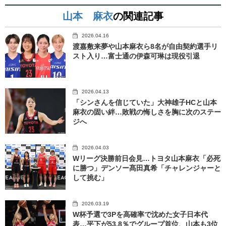
山本 麻衣
の関連記事
2026.04.16
渡嘉敷来夢や山本麻衣ら8名が自由契約選手リ
スト入り…富士通の伊森可琳は現役引退
2026.04.13
「シンさんを信じていた」大神雄子HCと山本
麻衣の固い絆…敗戦の悔しさを胸に次のステー
ジへ
2026.04.03
Wリーグ決勝前日会見…トヨタ山本麻衣「必死
に勝つ」デンソー髙田真希「チャレンジャーと
して挑む」
2026.03.19
W杯予選で3Pを高確率で沈めた女子日本代
表…平下が53.8％でグループ首位、山本も3位