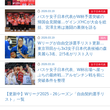
2026.03.19
女子日本代表
バスケ女子日本代表がW杯予選突破の
帰国会見開催…ゲインズHCが大会を総
括、宮澤主将は激闘の裏側を語る
2026.03.19
国内
Wリーグが自由交渉選手リスト更新…
東京羽田から3x3女子日本代表候補の森
美麗ら3名、計5名がリスト入り
2026.03.16
女子日本代表
バスケ女子日本代表、W杯出場へ崖っ
ぷちの最終戦…アルゼンチン戦を前に
突破条件を整理
【更新中】Wリーグ2025－26シーズン「自由契約選手リ
スト」一覧