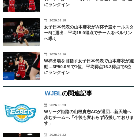
にランクイン
2026.03.18
女子日本代表の山本麻衣がW杯予選オールスタ
ー5に選出…平均15.0得点でチームをベルリン
へ導く
2026.03.16
W杯出場を目指す女子日本代表で山本麻衣が躍
動…3P50.0％で1位、平均得点16.3得点で3位
にランクイン
WJBL
の関連記事
2026.03.23
Wリーグ姫路の山根貴志ACが退団…新天地へ
歩むチームへ「今後も変わらず応援しておりま
す」
2026.03.22