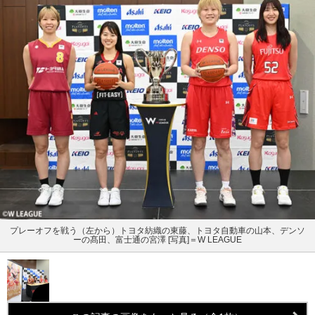
プレーオフを戦う（左から）トヨタ紡織の東藤、トヨタ自動車の山本、デンソ
ーの髙田、富士通の宮澤 [写真]＝W LEAGUE