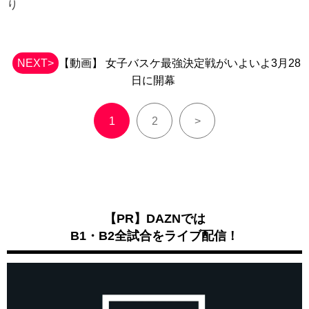
り
NEXT>
【動画】 女子バスケ最強決定戦がいよいよ3月28
日に開幕
1
2
>
【PR】DAZNでは
B1・B2全試合をライブ配信！