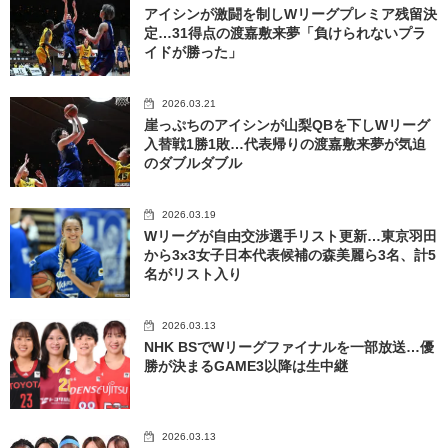
アイシンが激闘を制しWリーグプレミア残留決
定…31得点の渡嘉敷来夢「負けられないプラ
イドが勝った」
2026.03.21
崖っぷちのアイシンが山梨QBを下しWリーグ
入替戦1勝1敗…代表帰りの渡嘉敷来夢が気迫
のダブルダブル
2026.03.19
Wリーグが自由交渉選手リスト更新…東京羽田
から3x3女子日本代表候補の森美麗ら3名、計5
名がリスト入り
2026.03.13
NHK BSでWリーグファイナルを一部放送…優
勝が決まるGAME3以降は生中継
2026.03.13