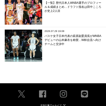
【一覧】歴代日本人WNBA選手のプロフィー
ル＆成績まとめ…ドラフト指名は田中こころ
が史上2人目
2026.07.29 19:08
バスケ女子日本代表の萩原副委員長がWNBA
デビューの山本麻衣を称賛…W杯合流へ向け
チームと交渉中
月別記事アーカイブ