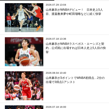
2026.07.29 13:04
山本麻衣がWNBAデビュー！ 日本史上5人
目、渡嘉敷来夢や町田瑠唯などに続く快挙
2026.07.18 13:36
山本麻衣がWNBAラスベガス・エーシズと契
約…公式戦に出場すれば日本人史上5人目の快
挙
2026.08.04 10:40
山本麻衣が3ポイントでWNBA初得点…2分の
出場で3得点1アシスト
2026.07.18 16:00