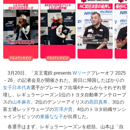
3月20日、「京王電鉄 presents
Wリーグ
プレーオフ 2025
－26」の記者会見が開催された。前日に帰国したばかりの
女子日本代表
選手がプレーオフ出場4チームからそれぞれ登
壇し、レギュラーシーズン1位のトヨタ自動車アンテロープ
スの
山本麻衣
、2位のデンソーアイリスの
髙田真希
、3位の
富士通レッドウェーブの
宮澤夕貴
、4位のトヨタ紡織サンシ
ャインラビッツの
東藤なな子
が出席した。
各選手はまず、レギュラーシーズンを総括。山本は「自