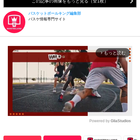
この記事の画像をもっと見る（全1枚）
バスケットボールキング編集部
バスケ情報専門サイト
もっと読む
arrow_forward_ios
Powered by 
GliaStudios
Unmute