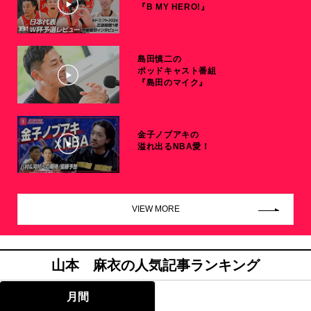
『B MY HERO!』
島田慎二の
ポッドキャスト番組
『島田のマイク』
金子ノブアキの
溢れ出るNBA愛！
VIEW MORE
山本 麻衣の人気記事ランキング
月間