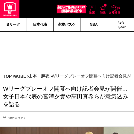
3x3
Bリーグ
日本代表
高校バスケ
NBA
by 361°
山本 麻衣
Wリーグプレーオフ開幕へ向け記者会見が
TOP
WJBL
Wリーグプレーオフ開幕へ向け記者会見が開催…
女子日本代表の宮澤夕貴や髙田真希らが意気込み
を語る
2026.03.20