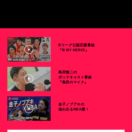
Bリーグ公認応援番組
『B MY HERO!』
島田慎二の
ポッドキャスト番組
『島田のマイク』
金子ノブアキの
溢れ出るNBA愛！