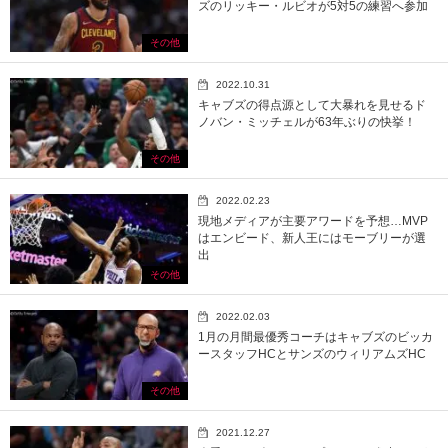
ズのリッキー・ルビオが5対5の練習へ参加
その他
2022.10.31
キャブズの得点源として大暴れを見せるド
ノバン・ミッチェルが63年ぶりの快挙！
その他
2022.02.23
現地メディアが主要アワードを予想…MVP
はエンビード、新人王にはモーブリーが選
出
その他
2022.02.03
1月の月間最優秀コーチはキャブズのビッカ
ースタッフHCとサンズのウィリアムズHC
その他
2021.12.27