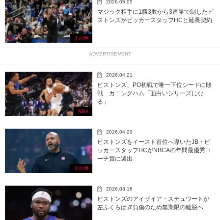
2026.05.05
マジック相手に1勝3敗から3連勝で制したピ
ストンズがビッカースタッフHCと延長契約
その他
ADVERTISEMENT
2026.04.21
ピストンズ、PO初戦で唯一下位シードに敗
戦…カニングハム「面白いシリーズにな
る」
NBA
2026.04.20
ピストンズをイースト首位へ導いたJB・ビ
ッカースタッフHCがNBCAの年間最優秀コ
ーチ賞に選出
その他
2026.03.16
ピストンズのアイザイア・スチュワートが
左ふくらはぎ負傷のため無期限の離脱へ