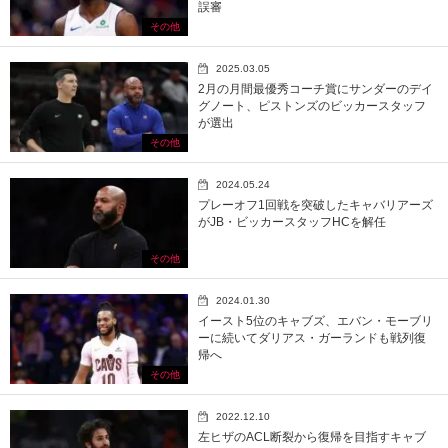
誤審
その他
2025.03.05
2月の月間最優秀コーチ賞にサンダーのデイ
グノート、ピストンズのビッカースタッフ
が選出
その他
2024.05.24
プレーオフ1回戦を突破したキャバリアーズ
がJB・ビッカースタッフHCを解任
その他
2024.01.30
イースト5位のキャブズ、エバン・モーブリ
ーに続いてダリアス・ガーランドも戦列復
帰へ
その他
2022.12.10
左ヒザのACL断裂から復帰を目指すキャブ