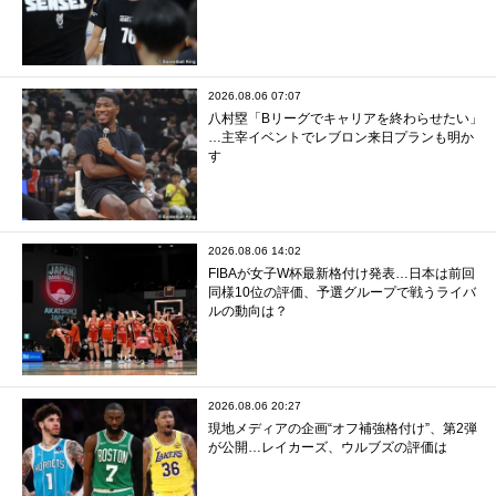
2026.08.06 07:07
八村塁「Bリーグでキャリアを終わらせたい」
…主宰イベントでレブロン来日プランも明か
す
2026.08.06 14:02
FIBAが女子W杯最新格付け発表…日本は前回
同様10位の評価、予選グループで戦うライバ
ルの動向は？
2026.08.06 20:27
現地メディアの企画“オフ補強格付け”、第2弾
が公開…レイカーズ、ウルブズの評価は