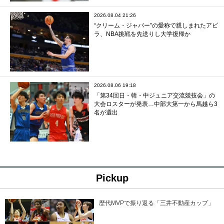
2026.08.04 21:26
“クリーム・ジャバー”の愛称で親しまれたアビ
ラ、NBA挑戦を先送りし大学復帰か
2026.08.06 19:18
「第34回日・韓・中ジュニア交流競技会」の
大会ロスターが発表…中部大第一から馬越ら3
名が選出
Pickup
歴代MVPで振り返る「三井不動産カップ」