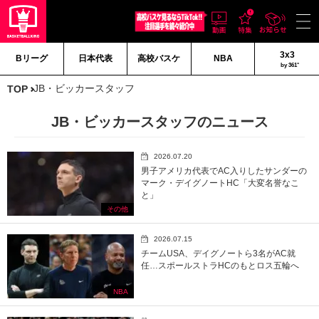
3x3
Bリーグ
日本代表
高校バスケ
NBA
by 361°
JB・ビッカースタッフ
TOP
JB・ビッカースタッフのニュース
2026.07.20
男子アメリカ代表でAC入りしたサンダーの
マーク・デイグノートHC「大変名誉なこ
と」
その他
2026.07.15
チームUSA、デイグノートら3名がAC就
任…スポールストラHCのもとロス五輪へ
NBA