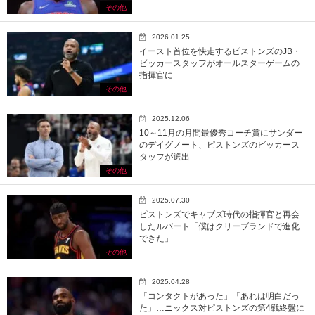
その他
2026.01.25
イースト首位を快走するピストンズのJB・
ビッカースタッフがオールスターゲームの
指揮官に
その他
2025.12.06
10～11月の月間最優秀コーチ賞にサンダー
のデイグノート、ピストンズのビッカース
タッフが選出
その他
2025.07.30
ピストンズでキャブズ時代の指揮官と再会
したルバート「僕はクリーブランドで進化
できた」
その他
2025.04.28
「コンタクトがあった」「あれは明白だっ
た」…ニックス対ピストンズの第4戦終盤に