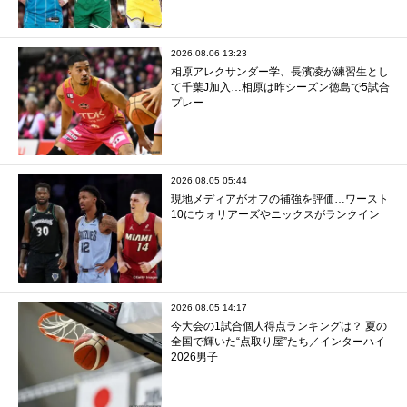
2026.08.06 13:23
相原アレクサンダー学、長濱凌が練習生とし
て千葉J加入…相原は昨シーズン徳島で5試合
プレー
2026.08.05 05:44
現地メディアがオフの補強を評価…ワースト
10にウォリアーズやニックスがランクイン
2026.08.05 14:17
今大会の1試合個人得点ランキングは？ 夏の
全国で輝いた“点取り屋”たち／インターハイ
2026男子