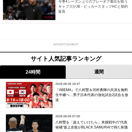
今季4シーズンぶりのプレーオフ進出を狙う
キャブズがJB・ビッカースタッフHCと契約
延長
その他
ADVERTISEMENT
サイト人気記事ランキング
週間
24時間
2026.08.06 19:37
『ABEMA』で八村塁＆河村勇輝の共演を無料
生中継へ…男子日本代表の強化試合2試合を放
送
2026.08.06 07:00
八村塁を「超えていけたら」米挑戦中の“代表
候補”坂上史龍がBLACK SAMURAIで得た刺激