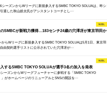
26シーズンからWリーグに新規参入するSMBC TOKYO SOLUAは、昨シ
引退した秋山皓太氏がアシスタントコーチとし···
WJBL
のSMBCが新戦力獲得…183センチ24歳の穴澤冴が東京羽田か
ンからWリーグに新規参入するSMBC TOKYO SOLUAは5月1日、東京羽
自由契約選手リストに公示されていた穴澤冴が···
WJBL
するSMBC TOKYO SOLUAが選手3名の加入を発表
26シーズンからWリーグフューチャーに参戦する「SMBC TOKYO
）」がホームページのリニューアルとSNSの開設を···