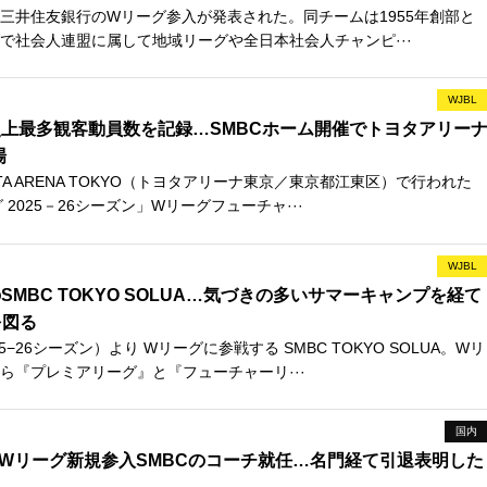
日、三井住友銀行のWリーグ参入が発表された。同チームは1955年創部と
で社会人連盟に属して地域リーグや全日本社会人チャンピ···
WJBL
上最多観客動員数を記録…SMBCホーム開催でトヨタアリー
場
TA ARENA TOKYO（トヨタアリーナ東京／東京都江東区）で行われた
 2025－26シーズン」Wリーグフューチャ···
WJBL
MBC TOKYO SOLUA…気づきの多いサマーキャンプを経て
を図る
−26シーズン）より Wリーグに参戦する SMBC TOKYO SOLUA。Wリ
ら『プレミアリーグ』と『フューチャーリ···
国内
がWリーグ新規参入SMBCのコーチ就任…名門経て引退表明した