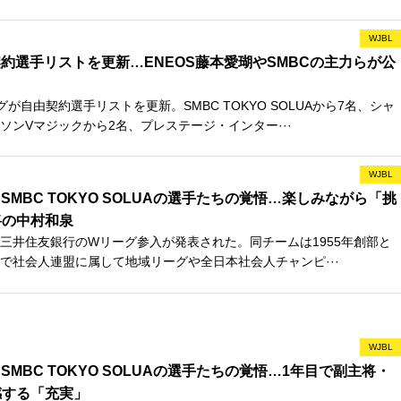
WJBL
約選手リストを更新…ENEOS藤本愛瑚やSMBCの主力らが公
が自由契約選手リストを更新。SMBC TOKYO SOLUAから7名、シャ
ソンVマジックから2名、プレステージ・インター···
WJBL
MBC TOKYO SOLUAの選手たちの覚悟…楽しみながら「挑
将の中村和泉
日、三井住友銀行のWリーグ参入が発表された。同チームは1955年創部と
で社会人連盟に属して地域リーグや全日本社会人チャンピ···
WJBL
MBC TOKYO SOLUAの選手たちの覚悟…1年目で副主将・
感する「充実」