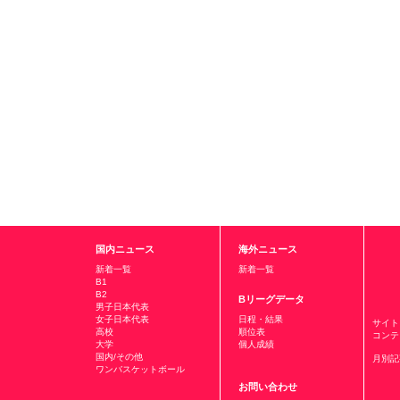
国内ニュース
海外ニュース
新着一覧
新着一覧
B1
B2
Bリーグデータ
男子日本代表
女子日本代表
日程・結果
サイト
高校
順位表
コンテ
大学
個人成績
国内/その他
月別記
ワンバスケットボール
お問い合わせ