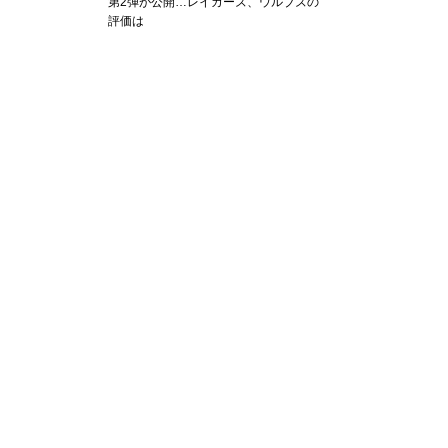
第2弾が公開…レイカーズ、ウルブズの
評価は