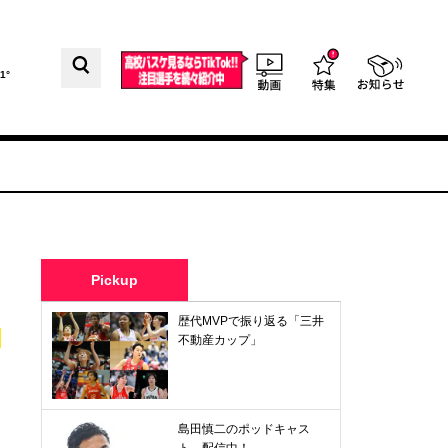
1°
Pickup
歴代MVPで振り返る「三井
不動産カップ」
島田慎二のポッドキャス
ト、配信中！