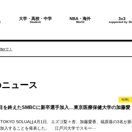
大学・高校・中学
NBA・海外
3x3
E
Student
World
supported by 36
terで！
Aのニュース
WJBL
目を終えたSMBCに新卒選手加入…東京医療保健大学の加藤愛
TOKYO SOLUAは4月1日、エズゴ梨々杏、加藤愛香、福原葵の3名が新
加入することを発表した。 江戸川大学でスモー···