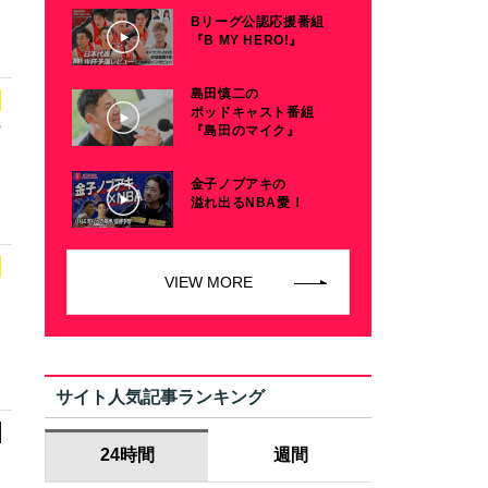
Bリーグ公認応援番組
『B MY HERO!』
島田慎二の
ポッドキャスト番組
ナ
『島田のマイク』
金子ノブアキの
溢れ出るNBA愛！
VIEW MORE
サイト人気記事ランキング
24時間
週間