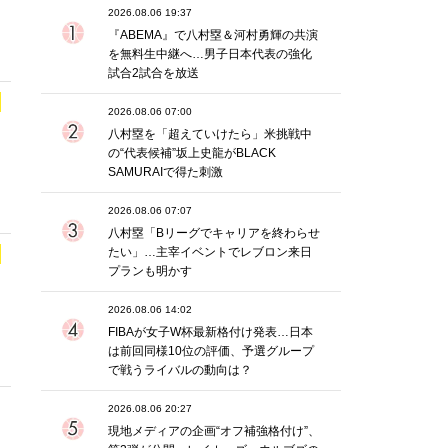
2026.08.06 19:37
『ABEMA』で八村塁＆河村勇輝の共演
を無料生中継へ…男子日本代表の強化
試合2試合を放送
2026.08.06 07:00
八村塁を「超えていけたら」米挑戦中
の“代表候補”坂上史龍がBLACK
SAMURAIで得た刺激
2026.08.06 07:07
八村塁「Bリーグでキャリアを終わらせ
たい」…主宰イベントでレブロン来日
プランも明かす
2026.08.06 14:02
FIBAが女子W杯最新格付け発表…日本
は前回同様10位の評価、予選グループ
で戦うライバルの動向は？
2026.08.06 20:27
現地メディアの企画“オフ補強格付け”、