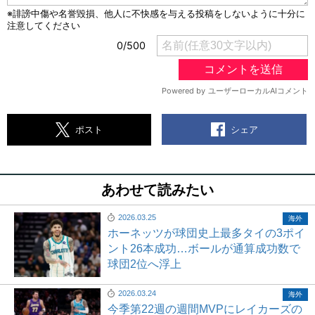
シェア
ポスト
あわせて読みたい
2026.03.25
海外
ホーネッツが球団史上最多タイの3ポイ
ント26本成功…ボールが通算成功数で
球団2位へ浮上
2026.03.24
海外
今季第22週の週間MVPにレイカーズの