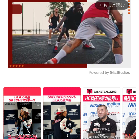
もっと読む
arrow_forward_ios
Powered by 
GliaStudios
Unmute