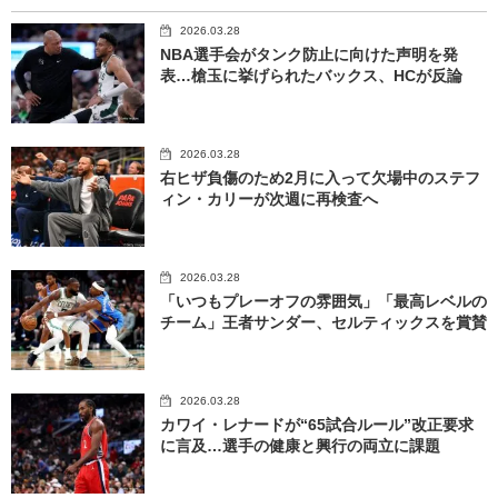
2026.03.28
NBA選手会がタンク防止に向けた声明を発
表…槍玉に挙げられたバックス、HCが反論
2026.03.28
右ヒザ負傷のため2月に入って欠場中のステフ
ィン・カリーが次週に再検査へ
2026.03.28
「いつもプレーオフの雰囲気」「最高レベルの
チーム」王者サンダー、セルティックスを賞賛
2026.03.28
カワイ・レナードが“65試合ルール”改正要求
に言及…選手の健康と興行の両立に課題