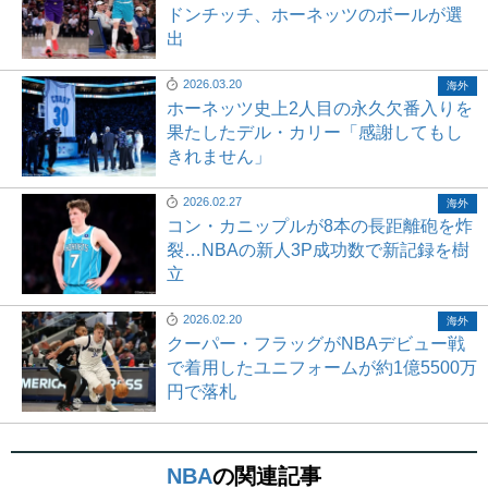
ドンチッチ、ホーネッツのボールが選
出
2026.03.20
海外
ホーネッツ史上2人目の永久欠番入りを
果たしたデル・カリー「感謝してもし
きれません」
2026.02.27
海外
コン・カニップルが8本の長距離砲を炸
裂…NBAの新人3P成功数で新記録を樹
立
2026.02.20
海外
クーパー・フラッグがNBAデビュー戦
で着用したユニフォームが約1億5500万
円で落札
NBA
の関連記事