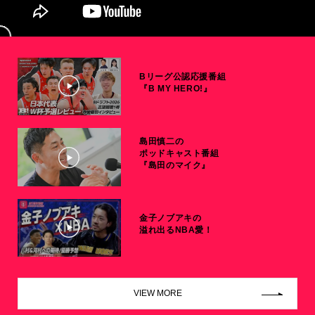
Bリーグ公認応援番組
『B MY HERO!』
島田慎二の
ポッドキャスト番組
『島田のマイク』
金子ノブアキの
溢れ出るNBA愛！
VIEW MORE