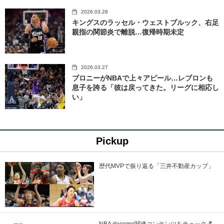
2026.03.28
キングスのラッセル・ウェストブルック、右足
親指の関節炎で離脱…復帰時期未定
2026.03.27
ブロニーがNBAで上々アピール…レブロンも
息子を誇る「彼は戻ってきた。リーグに相応し
い」
Pickup
歴代MVPで振り返る「三井不動産カップ」
NBA docomo関連コンテンツをチェック🏀