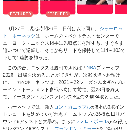
3月27日（現地時間26日、日付は以下同）。
シャーロッ
ト・ホーネッツ
は、ホームのスペクトラム・センターでニ
ューヨーク・ニックス相手に先取点こそ許すも、すぐさま
追いついて逆転し、そこからリードを保持して114－103で
下して5連勝を飾った。
この試合、ニックスは勝利できれば「
NBA
プレーオフ
2026」出場を決めることができたが、次戦以降へお預け
に。一方のホーネッツは、2021－22シーズン以来初のプレ
ーイン・トーナメント参戦へ向けて前進。翌28日を終え
て、イースタン・カンファレンス8位の39勝34敗とした。
ホーネッツでは、新人
コン・カニップル
が6本の3ポイン
トシュートを沈めていずれもチームトップの26得点11リバ
ウンド8アシストと大暴れ。さらに
ラメロ・ボール
が22得点
5リバウンド6アシスト、
ブランドン・ミラー
が21得点8リ