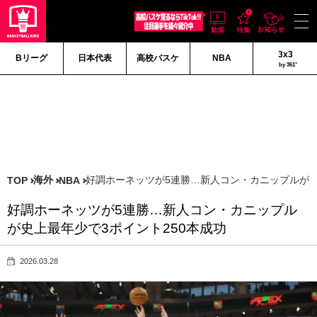
3x3
Bリーグ
日本代表
高校バスケ
NBA
by 361°
海外
好調ホーネッツが5連勝…新人コン・カニップルが史
TOP
NBA
好調ホーネッツが5連勝…新人コン・カニップル
が史上最年少で3ポイント250本成功
2026.03.28