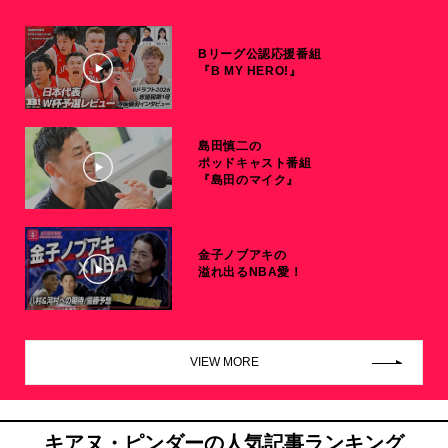
Bリーグ公認応援番組
『B MY HERO!』
島田慎二の
ポッドキャスト番組
『島田のマイク』
金子ノブアキの
溢れ出るNBA愛！
VIEW MORE
キアヌ・ピンダーの人気記事ランキング