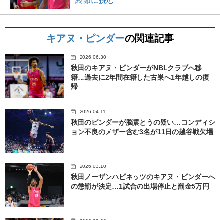
終節に挑む
キアヌ・ピンダー
の関連記事
2026.06.30
秋田のキアヌ・ピンダーがNBLクラブへ移
籍…過去に2年間在籍した古巣へ1年越しの復
帰
2026.04.11
秋田のピンダーが脳震とうの疑い…コンディシ
ョン不良のメザー含む3名が11日の越谷戦欠場
2026.03.10
秋田ノーザンハピネッツのキアヌ・ピンダーへ
の懲罰が決定…1試合の出場停止と罰金5万円