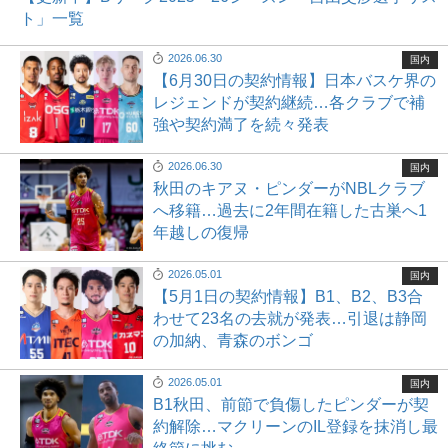
ト」一覧
2026.06.30
国内
【6月30日の契約情報】日本バスケ界の
レジェンドが契約継続…各クラブで補
強や契約満了を続々発表
2026.06.30
国内
秋田のキアヌ・ピンダーがNBLクラブ
へ移籍…過去に2年間在籍した古巣へ1
年越しの復帰
2026.05.01
国内
【5月1日の契約情報】B1、B2、B3合
わせて23名の去就が発表…引退は静岡
の加納、青森のボンゴ
2026.05.01
国内
B1秋田、前節で負傷したピンダーが契
約解除…マクリーンのIL登録を抹消し最