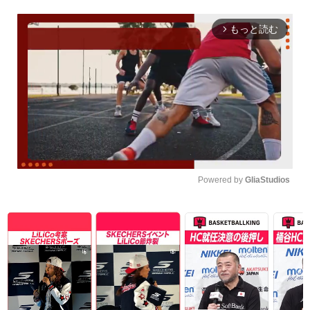
もっと読む
arrow_forward_ios
Powered by 
GliaStudios
Unmute