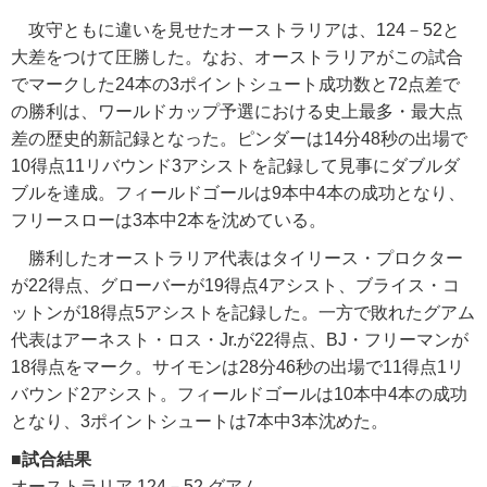
攻守ともに違いを見せたオーストラリアは、124－52と
大差をつけて圧勝した。なお、オーストラリアがこの試合
でマークした24本の3ポイントシュート成功数と72点差で
の勝利は、ワールドカップ予選における史上最多・最大点
差の歴史的新記録となった。ピンダーは14分48秒の出場で
10得点11リバウンド3アシストを記録して見事にダブルダ
ブルを達成。フィールドゴールは9本中4本の成功となり、
フリースローは3本中2本を沈めている。
勝利したオーストラリア代表はタイリース・プロクター
が22得点、グローバーが19得点4アシスト、ブライス・コ
ットンが18得点5アシストを記録した。一方で敗れたグアム
代表はアーネスト・ロス・Jr.が22得点、BJ・フリーマンが
18得点をマーク。サイモンは28分46秒の出場で11得点1リ
バウンド2アシスト。フィールドゴールは10本中4本の成功
となり、3ポイントシュートは7本中3本沈めた。
■試合結果
オーストラリア 124－52 グアム