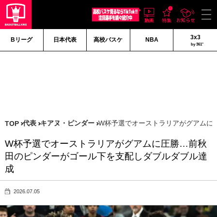
3x3
Bリーグ
日本代表
高校バスケ
NBA
by 361°
代表
キアヌ・ピンダー
W杯予選でオーストラリアがグアムに
TOP
W杯予選でオーストラリアがグアムに圧勝…前秋
田のピンダーがゴール下を支配しダブルダブル達
成
2026.07.05