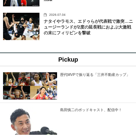
2026.07.04
ナタイやラモス、エドゥらが代表戦で激突…ニ
ュージーランドが2度の延長戦におよぶ大激戦
の末にフィリピンを撃破
Pickup
歴代MVPで振り返る「三井不動産カップ」
島田慎二のポッドキャスト、配信中！