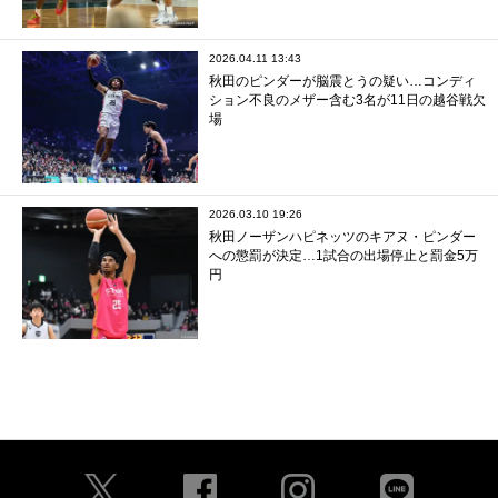
2026.04.11 13:43
秋田のピンダーが脳震とうの疑い…コンディ
ション不良のメザー含む3名が11日の越谷戦欠
場
2026.03.10 19:26
秋田ノーザンハピネッツのキアヌ・ピンダー
への懲罰が決定…1試合の出場停止と罰金5万
円