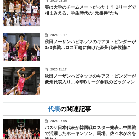
2026.02.28
実は大学のチームメートだった！？ Bリーグで
相まみえる、学生時代の“元相棒”たち
2026.02.17
秋田ノーザンハピネッツのキアヌ・ピンダーが
3x3参戦…ロス五輪に向けた豪州代表候補に
2025.11.17
秋田ノーザンハピネッツのキアヌ・ピンダーが
豪州代表入り…今季Bリーグ参戦のビッグマン
代表
の関連記事
2026.07.05
バスケ日本代表が韓国戦ロスター発表…中国戦
で活躍したホーキンソン、馬場、佐々木が名を