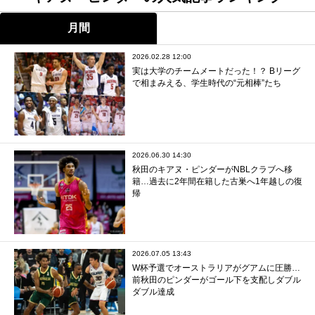
月間
2026.02.28 12:00
実は大学のチームメートだった！？ Bリーグ
で相まみえる、学生時代の“元相棒”たち
2026.06.30 14:30
秋田のキアヌ・ピンダーがNBLクラブへ移
籍…過去に2年間在籍した古巣へ1年越しの復
帰
2026.07.05 13:43
W杯予選でオーストラリアがグアムに圧勝…
前秋田のピンダーがゴール下を支配しダブル
ダブル達成