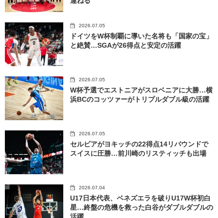
連ねる
2026.07.05
ドイツをW杯制覇に導いた名将も「国家の宝」
と絶賛…SGAが26得点と安定の活躍
2026.07.05
W杯予選でエストニアがスロベニアに大勝…横
浜BCのコッツァーがトリプルダブル級の活躍
2026.07.05
セルビアがヨキッチの22得点14リバウンドで
スイスに圧勝…前川崎のリスティッチも出場
2026.07.04
U17日本代表、ベネズエラを破りU17W杯初白
星…終盤の危機を救った白谷がダブルダブルの
活躍