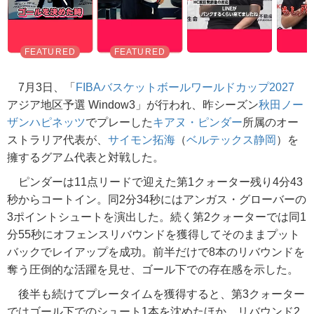
7月3日、「
FIBAバスケットボールワールドカップ2027
アジア地区予選 Window3」が行われ、昨シーズン
秋田ノー
ザンハピネッツ
でプレーした
キアヌ・ピンダー
所属のオー
ストラリア代表が、
サイモン拓海
（
ベルテックス静岡
）を
擁するグアム代表と対戦した。
ピンダーは11点リードで迎えた第1クォーター残り4分43
秒からコートイン。同2分34秒にはアンガス・グローバーの
3ポイントシュートを演出した。続く第2クォーターでは同1
分55秒にオフェンスリバウンドを獲得してそのままプット
バックでレイアップを成功。前半だけで8本のリバウンドを
奪う圧倒的な活躍を見せ、ゴール下での存在感を示した。
後半も続けてプレータイムを獲得すると、第3クォーター
ではゴール下でのシュート1本を沈めたほか、リバウンド2