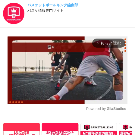
バスケットボールキング編集部
バスケ情報専門サイト
もっと読む
arrow_forward_ios
Powered by 
GliaStudios
Unmute