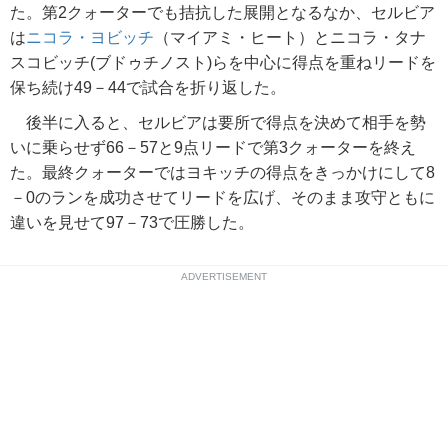
た。第2クォーターでも拮抗した展開となるなか、セルビア
は
ニコラ・ヨビッチ
（マイアミ・ヒート）とニコラ・タナ
スコビッチ(ブドゥチノスト)らを中心に得点を重ねリードを
保ち続け49－44で試合を折り返した。
後半に入ると、セルビアは要所で得点を決めて相手を勢
いに乗らせず66－57と9点リードで第3クォーターを終え
た。最終クォーターではヨキッチの得点をきっかけにして8
－0のランを成功させてリードを広げ、そのまま攻守ともに
違いを見せて97－73で圧勝した。
ADVERTISEMENT