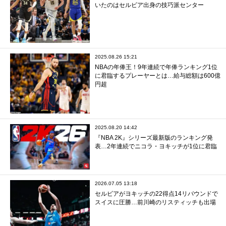
いたのはセルビア出身の技巧派センター
2025.08.26 15:21
NBAの年俸王！9年連続で年俸ランキング1位
に君臨するプレーヤーとは…給与総額は600億
円超
2025.08.20 14:42
『NBA 2K』シリーズ最新版のランキング発
表…2年連続でニコラ・ヨキッチが1位に君臨
2026.07.05 13:18
セルビアがヨキッチの22得点14リバウンドで
スイスに圧勝…前川崎のリスティッチも出場