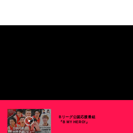
Bリーグ公認応援番組
『B MY HERO!』