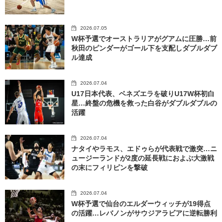
2026.07.05
W杯予選でオーストラリアがグアムに圧勝…前
秋田のピンダーがゴール下を支配しダブルダブ
ル達成
2026.07.04
U17日本代表、ベネズエラを破りU17W杯初白
星…終盤の危機を救った白谷がダブルダブルの
活躍
2026.07.04
ナタイやラモス、エドゥらが代表戦で激突…ニ
ュージーランドが2度の延長戦におよぶ大激戦
の末にフィリピンを撃破
2026.07.04
W杯予選で仙台のエルダーウィッチが19得点
の活躍…レバノンがサウジアラビアに逆転勝利