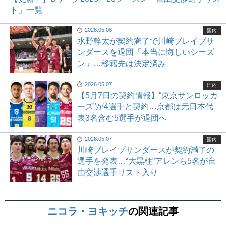
ト」一覧
2026.05.08
国内
水野幹太が契約満了で川崎ブレイブサ
ンダースを退団「本当に悔しいシーズ
ン」…移籍先は決定済み
2026.05.07
国内
【5月7日の契約情報】“東京サンロッカ
ーズ”が4選手と契約…京都は元日本代
表3名含む5選手が退団へ
2026.05.07
国内
川崎ブレイブサンダースが契約満了の
選手を発表…“大黒柱”アレンら5名が自
由交渉選手リスト入り
ニコラ・ヨキッチ
の関連記事