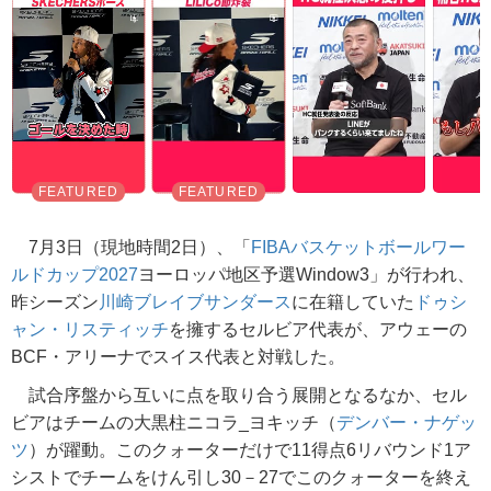
7月3日（現地時間2日）、「
FIBAバスケットボールワー
ルドカップ2027
ヨーロッパ地区予選Window3」が行われ、
昨シーズン
川崎ブレイブサンダース
に在籍していた
ドゥシ
ャン・リスティッチ
を擁するセルビア代表が、アウェーの
BCF・アリーナでスイス代表と対戦した。
試合序盤から互いに点を取り合う展開となるなか、セル
ビアはチームの大黒柱ニコラ_ヨキッチ（
デンバー・ナゲッ
ツ
）が躍動。このクォーターだけで11得点6リバウンド1ア
シストでチームをけん引し30－27でこのクォーターを終え