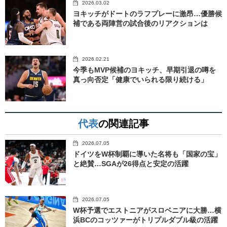
2026.03.02
ヨキッチがドートのラフプレーに激昂…優勝候
補である両陣営の試合後のリアクションは
2026.02.21
今季もMVP候補のヨキッチ、早期引退の噂を
真っ向否定「健康でいられる限り続ける」
代表
の関連記事
2026.07.05
ドイツをW杯制覇に導いた名将も「国家の宝」
と絶賛…SGAが26得点と安定の活躍
2026.07.05
W杯予選でエストニアがスロベニアに大勝…横
浜BCのコッツァーがトリプルダブル級の活躍