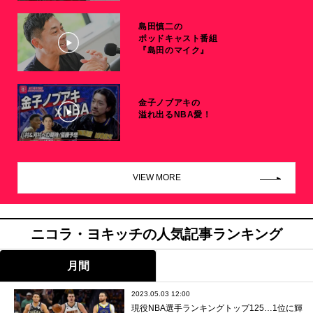
島田慎二の
ポッドキャスト番組
『島田のマイク』
金子ノブアキの
溢れ出るNBA愛！
VIEW MORE
ニコラ・ヨキッチの人気記事ランキング
月間
2023.05.03 12:00
現役NBA選手ランキングトップ125…1位に輝