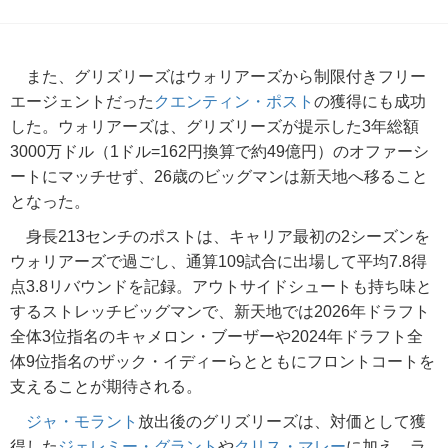
また、グリズリーズはウォリアーズから制限付きフリー
エージェントだった
クエンティン・ポスト
の獲得にも成功
した。ウォリアーズは、グリズリーズが提示した3年総額
3000万ドル（1ドル=162円換算で約49億円）のオファーシ
ートにマッチせず、26歳のビッグマンは新天地へ移ること
となった。
身長213センチのポストは、キャリア最初の2シーズンを
ウォリアーズで過ごし、通算109試合に出場して平均7.8得
点3.8リバウンドを記録。アウトサイドシュートも持ち味と
するストレッチビッグマンで、新天地では2026年ドラフト
全体3位指名のキャメロン・ブーザーや2024年ドラフト全
体9位指名のザック・イディーらとともにフロントコートを
支えることが期待される。
ジャ・モラント
放出後のグリズリーズは、対価として獲
得した
ジェレミー・グラント
や
クリス・マレー
に加え、ラ