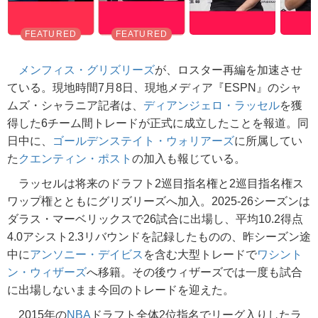
メンフィス・グリズリーズ
が、ロスター再編を加速させ
ている。現地時間7月8日、現地メディア『ESPN』のシャ
ムズ・シャラニア記者は、
ディアンジェロ・ラッセル
を獲
得した6チーム間トレードが正式に成立したことを報道。同
日中に、
ゴールデンステイト・ウォリアーズ
に所属してい
た
クエンティン・ポスト
の加入も報じている。
ラッセルは将来のドラフト2巡目指名権と2巡目指名権ス
ワップ権とともにグリズリーズへ加入。2025-26シーズンは
ダラス・マーベリックスで26試合に出場し、平均10.2得点
4.0アシスト2.3リバウンドを記録したものの、昨シーズン途
中に
アンソニー・デイビス
を含む大型トレードで
ワシント
ン・ウィザーズ
へ移籍。その後ウィザーズでは一度も試合
に出場しないまま今回のトレードを迎えた。
2015年の
NBA
ドラフト全体2位指名でリーグ入りしたラ