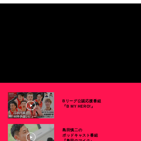
Bリーグ公認応援番組
『B MY HERO!』
島田慎二の
ポッドキャスト番組
『島田のマイク』