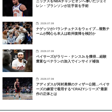
ニックスをNBAチャンピオンへ導いたジェイ
レン・ブランソンが左手首を手術
2026.07.09
ナゲッツがバランチュナスをウェイブ…複数チ
ームが関心も本人は欧州復帰を検討か
2026.07.09
ペイサーズがラリー・ナンスJr.を獲得…経験
豊富なベテランの加入でインサイド補強
2026.07.09
アディダスが河村勇輝のティザー公開…ペイサ
ーズの練習で着用する“CRAZYシリーズ”最新
作の正体とは