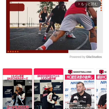
もっと読む
arrow_forward_ios
Powered by 
GliaStudios
Unmute